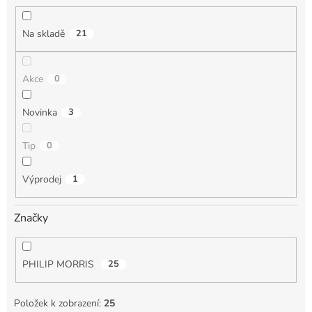
k
t
Na skladě
21
ů
Akce
0
Novinka
3
Tip
0
Výprodej
1
Značky
PHILIP MORRIS
25
Položek k zobrazení:
25