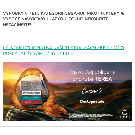
v
k
y
VÝROBKY V TÉTO KATEGORII OBSAHUJÍ NIKOTIN, KTERÝ JE
v
VYSOCE NÁVYKOVOU LÁTKOU. POKUD NEKOUŘÍTE,
ý
NEZAČÍNEJTE!
p
i
s
u
PŘI KOUPI VÝROBKU NA NAŠICH STRÁNKÁCH MUSÍTE VŽDY
DOKLÁDAT, ŽE VÁM JIŽ BYLO 18 LET
Z