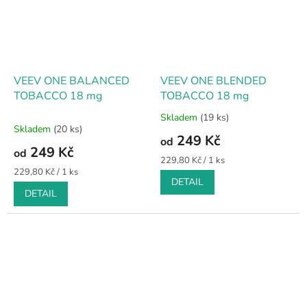
VEEV ONE BALANCED
VEEV ONE BLENDED
TOBACCO 18 mg
TOBACCO 18 mg
Skladem
(19 ks)
Průměrné
Skladem
(20 ks)
hodnocení
249 Kč
od
produktu
249 Kč
od
je
Měrná
229,80 Kč / 1 ks
2,0
Měrná
cena:
229,80 Kč / 1 ks
DETAIL
cena:
z
DETAIL
5
hvězdiček.