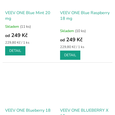
VEEV ONE Blue Mint 20
VEEV ONE Blue Raspberry
mg
18 mg
Skladem
(11 ks)
Průměrné
Skladem
(10 ks)
hodnocení
249 Kč
od
produktu
249 Kč
od
je
Měrná
229,80 Kč / 1 ks
5,0
cena:
Měrná
229,80 Kč / 1 ks
DETAIL
cena:
z
DETAIL
5
hvězdiček.
VEEV ONE Blueberry 18
VEEV ONE BLUEBERRY X