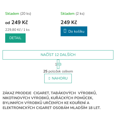
Skladem
(20 ks)
Skladem
(2 ks)
249 Kč
249 Kč
od
Měrná
229,80 Kč / 1 ks
Do košíku
cena:
DETAIL
NAČÍST 12 DALŠÍCH
S
1
3
t
O
r
25
položek celkem
v
á
l
NAHORU
n
á
k
o
d
v
a
ZÁKAZ PRODEJE CIGARET, TABÁKOVÝCH VÝROBKŮ,
á
c
NIKOTINOVÝCH VÝROBKŮ, KUŘÁCKÝCH POMŮCEK,
n
í
BYLINNÝCH VÝROBKŮ URČENÝCH KE KOUŘENÍ A
í
p
ELEKTRONICKÝCH CIGARET OSOBÁM MLADŠÍM 18 LET.
r