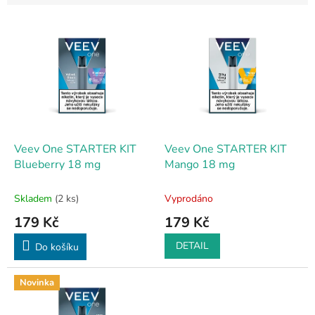
V
ý
p
i
s
p
r
o
d
Veev One STARTER KIT
Veev One STARTER KIT
u
Blueberry 18 mg
Mango 18 mg
k
t
Skladem
(2 ks)
Vyprodáno
ů
179 Kč
179 Kč
DETAIL
Do košíku
Novinka