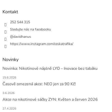
á
p
a
Kontakt
t
í
252 544 315
Sledujte nás na facebooku
@davidhanus
https://www.instagram.com/ceskatrafika/
Novinky
Novinka: Nikotinové náplně LYO – Inovace bez tabáku
15.6.2026
Časově omezená akce: NEO jen za 90 Kč!
3.6.2026
Akce na nikotinové sáčky ZYN: Květen a červen 2026
27.4.2026