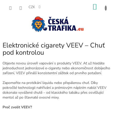
Přejít
NÁKU
na
CZK
obsah
KOŠÍK
Elektronické cigarety VEEV – Chuť
pod kontrolou
Objevte novou úroveň vapování s produkty VEEV. Ať už hledáte
jednoduchost jednorázové e-cigarety nebo ekonomičnost dobíjecího
zařízení, VEEV přináší konzistentní zážitek od prvního potažení.
Zapomeňte na protékání liquidu nebo přepálenou chuť. Díky
pokročilé technologii nahřívání a prémiovým náplním nabízí VEEV
dokonale vyvážené chutě – od klasického tabáku přes osvěžující
mentol až po šťavnaté ovocné mixy.
Proč zvolit VEEV?