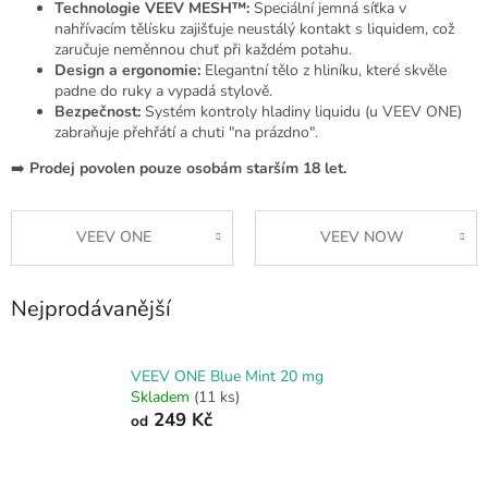
Technologie VEEV MESH™:
Speciální jemná síťka v
nahřívacím tělísku zajišťuje neustálý kontakt s liquidem, což
zaručuje neměnnou chuť při každém potahu.
Design a ergonomie:
Elegantní tělo z hliníku, které skvěle
padne do ruky a vypadá stylově.
Bezpečnost:
Systém kontroly hladiny liquidu (u VEEV ONE)
zabraňuje přehřátí a chuti "na prázdno".
➡️
Prodej povolen pouze osobám starším 18 let.
VEEV ONE
VEEV NOW
Nejprodávanější
VEEV ONE Blue Mint 20 mg
Skladem
(11 ks)
249 Kč
od