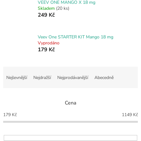
VEEV ONE MANGO X 18 mg
Skladem
(20 ks)
249 Kč
Veev One STARTER KIT Mango 18 mg
Vyprodáno
179 Kč
Ř
a
Nejlevnější
Nejdražší
Nejprodávanější
Abecedně
z
e
n
Cena
í
p
179
Kč
1149
Kč
r
o
d
u