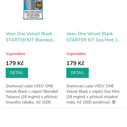
Veev One Velvet Black
Veev One Velvet Black
STARTER KIT Blended
STARTER KIT Sea Mint 18
tobacco 18 mg
mg
Vyprodáno
Vyprodáno
179 Kč
179 Kč
DETAIL
DETAIL
Startovací sada VEEV ONE
Startovací sada VEEV ONE
Velvet Black s náplní Blended
Velvet Black s náplní Sea Mint
Tobacco (18 mg/ml) s příchutí
(18 mg/ml) s příchutí chladivé
tmavého tabáku. Až 1000
máty. Až 1000 potáhnutí. 🔞
potáhnutí. 🔞