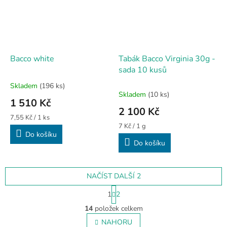
Bacco white
Tabák Bacco Virginia 30g -
sada 10 kusů
Skladem
(196 ks)
Průměrné
Skladem
(10 ks)
hodnocení
1 510 Kč
produktu
2 100 Kč
je
Měrná
7,55 Kč / 1 ks
5,0
cena:
Měrná
7 Kč / 1 g
Do košíku
cena:
z
Do košíku
5
hvězdiček.
NAČÍST DALŠÍ 2
S
1
2
t
O
r
14
položek celkem
v
á
l
NAHORU
n