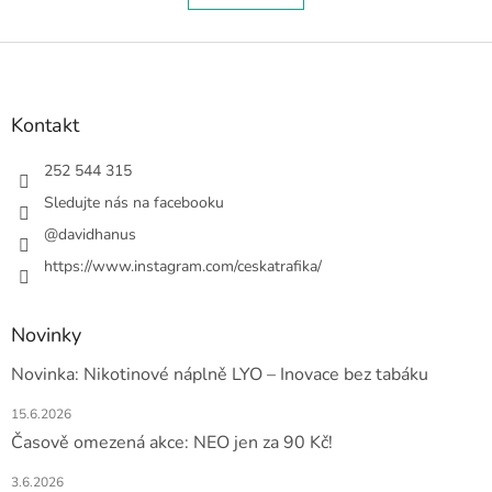
á
k
o
d
v
Z
a
á
c
á
n
í
p
í
p
a
Kontakt
r
t
v
í
252 544 315
k
y
Sledujte nás na facebooku
v
@davidhanus
ý
p
https://www.instagram.com/ceskatrafika/
i
s
u
Novinky
Novinka: Nikotinové náplně LYO – Inovace bez tabáku
15.6.2026
Časově omezená akce: NEO jen za 90 Kč!
3.6.2026