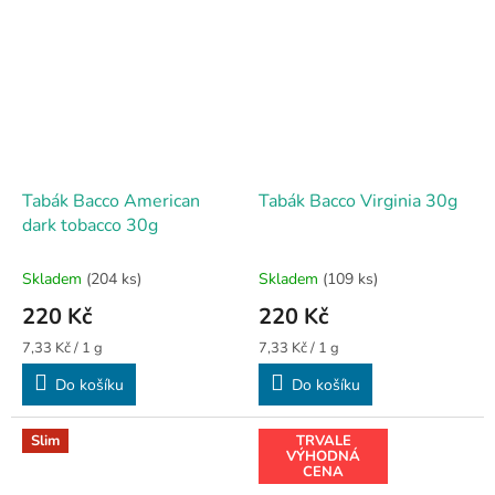
Tabák Bacco American
Tabák Bacco Virginia 30g
dark tobacco 30g
Skladem
(204 ks)
Skladem
(109 ks)
220 Kč
220 Kč
Měrná
Měrná
7,33 Kč / 1 g
7,33 Kč / 1 g
cena:
cena:
Do košíku
Do košíku
Slim
TRVALE
VÝHODNÁ
CENA