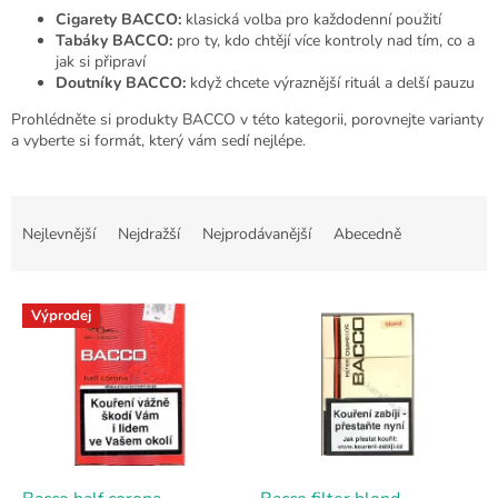
Cigarety BACCO:
klasická volba pro každodenní použití
Tabáky BACCO:
pro ty, kdo chtějí více kontroly nad tím, co a
jak si připraví
Doutníky BACCO:
když chcete výraznější rituál a delší pauzu
Prohlédněte si produkty BACCO v této kategorii, porovnejte varianty
a vyberte si formát, který vám sedí nejlépe.
Ř
a
Nejlevnější
Nejdražší
Nejprodávanější
Abecedně
z
e
V
n
Výprodej
ý
í
p
p
i
r
s
o
p
d
r
u
o
k