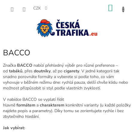
Přejít
NÁKU
na
CZK
obsah
KOŠÍK
BACCO
Značka
BACCO
nabízí přehledný výběr pro různé preference –
od
tabáků
, přes
doutníky
, až po
cigarety
. V jedné kategorii tak
snadno porovnáte formáty a vyberete si podle toho, co vám
vyhovuje v běžném režimu dne: rychlá pauza, delší chvíle klidu nebo
možnost přizpůsobit si styl podle vlastních zvyklostí.
V nabídce BACCO se vyplatí řídit
hlavně
formátem
a
charakterem
konkrétní varianty (u každé položky
najdete popis a parametry). Díky tomu se zorientujete rychle i bez
zbytečného hledání.
Jak vybírat: