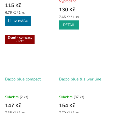
Vyprodáno
hodnocení
115 Kč
produktu
130 Kč
je
Měrná
6,76 Kč / 1 ks
5,0
cena:
Měrná
7,65 Kč / 1 ks
Do košíku
cena:
z
DETAIL
5
hvězdiček.
Demi - compact
- loft
Bacco blue compact
Bacco blue & silver line
Skladem
(2 ks)
Skladem
(87 ks)
147 Kč
154 Kč
Měrná
Měrná
7,35 Kč / 1 ks
7,70 Kč / 1 ks