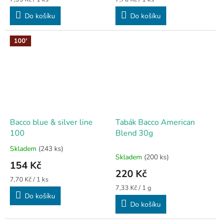
cena:
cena:
Do košíku
Do košíku
100'
Bacco blue & silver line
Tabák Bacco American
100
Blend 30g
Skladem
(243 ks)
Průměrné
Skladem
(200 ks)
hodnocení
154 Kč
produktu
220 Kč
je
Měrná
7,70 Kč / 1 ks
4,0
cena:
Měrná
7,33 Kč / 1 g
Do košíku
cena:
z
Do košíku
5
hvězdiček.