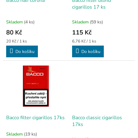
d
t
Bacco half corona
Bacco filter blond
u
ů
cigarillos 17 ks
k
t
Skladem
(4 ks)
Skladem
(59 ks)
ů
80 Kč
115 Kč
Měrná
Měrná
20 Kč / 1 ks
6,76 Kč / 1 ks
cena:
cena:
Do košíku
Do košíku
Bacco filter cigarillos 17ks
Bacco classic cigarillos
17ks
Skladem
(19 ks)
Průměrné