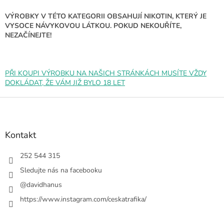
VÝROBKY V TÉTO KATEGORII OBSAHUJÍ NIKOTIN, KTERÝ JE
VYSOCE NÁVYKOVOU LÁTKOU. POKUD NEKOUŘÍTE,
NEZAČÍNEJTE!
PŘI KOUPI VÝROBKU NA NAŠICH STRÁNKÁCH MUSÍTE VŽDY
DOKLÁDAT, ŽE VÁM JIŽ BYLO 18 LET
Z
á
p
a
Kontakt
t
í
252 544 315
Sledujte nás na facebooku
@davidhanus
https://www.instagram.com/ceskatrafika/