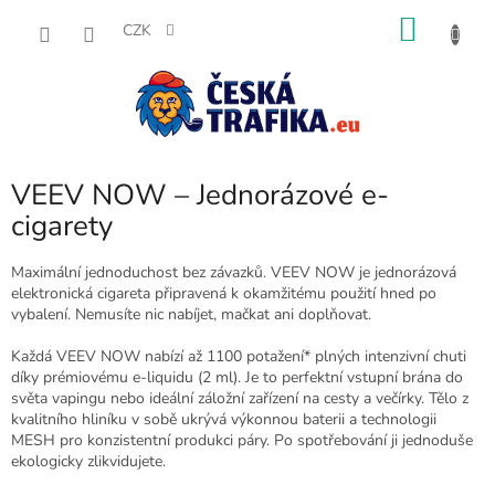
Přejít
NÁKU
na
CZK
obsah
KOŠÍK
VEEV NOW – Jednorázové e-
cigarety
Maximální jednoduchost bez závazků. VEEV NOW je jednorázová
elektronická cigareta připravená k okamžitému použití hned po
vybalení. Nemusíte nic nabíjet, mačkat ani doplňovat.
Každá VEEV NOW nabízí až 1100 potažení* plných intenzivní chuti
díky prémiovému e-liquidu (2 ml). Je to perfektní vstupní brána do
světa vapingu nebo ideální záložní zařízení na cesty a večírky. Tělo z
kvalitního hliníku v sobě ukrývá výkonnou baterii a technologii
MESH pro konzistentní produkci páry. Po spotřebování ji jednoduše
ekologicky zlikvidujete.