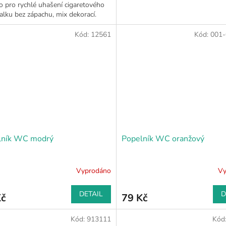
o pro rychlé uhašení cigaretového
lku bez zápachu, mix dekorací.
Kód:
12561
Kód:
001-
lník WC modrý
Popelník WC oranžový
Vyprodáno
Vy
DETAIL
D
Kč
79 Kč
Kód:
913111
Kód