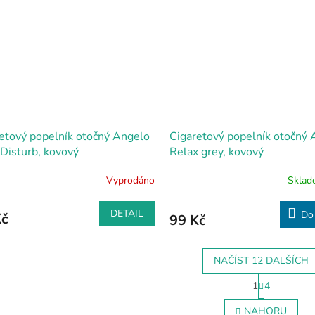
etový popelník otočný Angelo
Cigaretový popelník otočný 
Disturb, kovový
Relax grey, kovový
Vyprodáno
Skla
DETAIL
Do
Kč
99 Kč
NAČÍST 12 DALŠÍCH
S
1
4
t
O
r
v
NAHORU
á