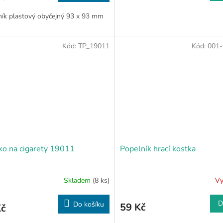
ník plastový obyčejný 93 x 93 mm
Kód:
TP_19011
Kód:
001-
ko na cigarety 19011
Popelník hrací kostka
Skladem
(8 ks)
Vy
D
Do košíku
59 Kč
Kč