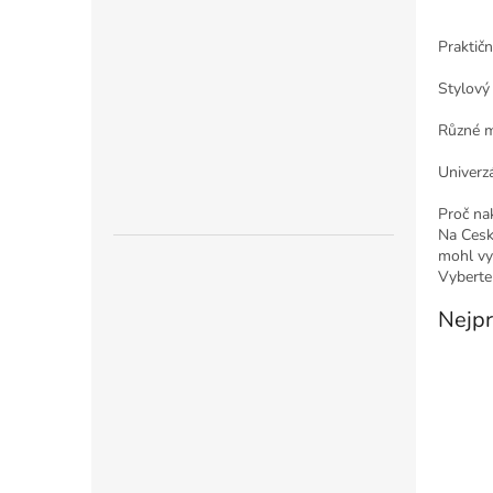
Praktičn
Stylový 
Různé m
Univerzá
Proč na
Na Ceska
mohl vy
Vyberte
Nejpr