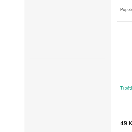
Popel
Típát
49 