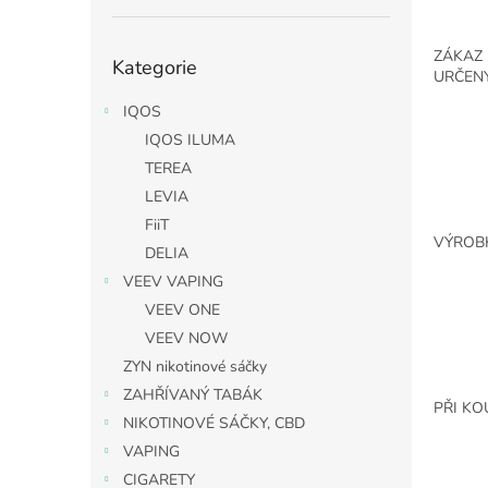
Přeskočit
ZÁKAZ 
Kategorie
kategorie
URČENÝ
IQOS
IQOS ILUMA
TEREA
LEVIA
FiiT
VÝROBK
DELIA
VEEV VAPING
VEEV ONE
VEEV NOW
ZYN nikotinové sáčky
ZAHŘÍVANÝ TABÁK
PŘI KO
NIKOTINOVÉ SÁČKY, CBD
VAPING
CIGARETY