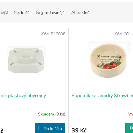
nější
Nejdražší
Nejprodávanější
Abecedně
Kód:
P12808
Kód:
001-
ník plastový obyčejný
Popelník keramický Strawbe
Skladem
(9 ks)
Vy
D
Do košíku
39 Kč
Kč