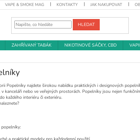
VAPE & SMOKE MAG
KONTAKTY
JAK NAKUPOVAT
O
HLEDAT
ZAHŘÍVANÝ TABÁK
NIKOTINOVÉ SÁČKY, CBD
VAP
elníky
rii Popelníky najdete širokou nabídku praktických i designových popelník
, v kanceláři nebo ve veřejných prostorách. Popelníky jsou nejen funkčn
do každého interiéru či exteriéru.
naleznete?
 popelníky:
ché a praktické modely pro každodenní použití.