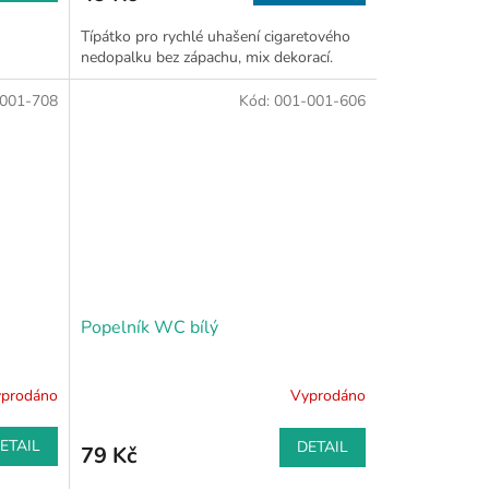
Típátko pro rychlé uhašení cigaretového
nedopalku bez zápachu, mix dekorací.
001-708
Kód:
001-001-606
Popelník WC bílý
prodáno
Vyprodáno
ETAIL
DETAIL
79 Kč