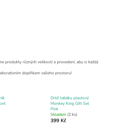
íme produkty různých velikostí a provedení, aby si každý
i dekorativním doplňkem vašeho prostoru!
ník
Drtič tabáku plastový
ont
Monkey King Gift Set
Pink
Skladem
(2 ks)
399 Kč