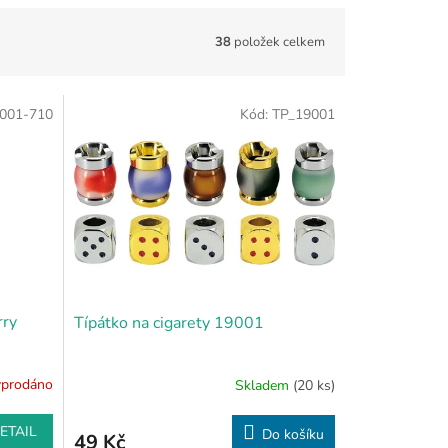
38
položek celkem
001-710
Kód:
TP_19001
rry
Típátko na cigarety 19001
prodáno
Skladem
(20 ks)
ETAIL
Do košíku
49 Kč