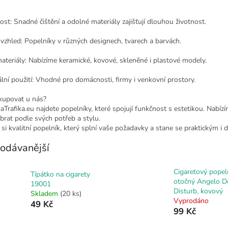
ost: Snadné čištění a odolné materiály zajišťují dlouhou životnost.
vzhled: Popelníky v různých designech, tvarech a barvách.
ateriály: Nabízíme keramické, kovové, skleněné i plastové modely.
lní použití: Vhodné pro domácnosti, firmy i venkovní prostory.
kupovat u nás?
Trafika.eu najdete popelníky, které spojují funkčnost s estetikou. Nabíz
brat podle svých potřeb a stylu.
 si kvalitní popelník, který splní vaše požadavky a stane se praktickým 
odávanější
Cigaretový popel
Típátko na cigarety
otočný Angelo D
19001
Disturb, kovový
Skladem
(20 ks)
Vyprodáno
49 Kč
99 Kč