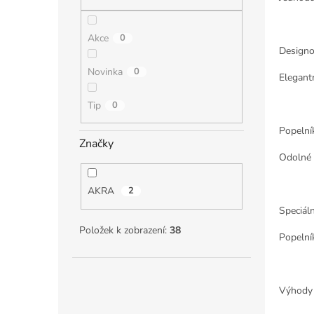
n
e
l
Akce
0
Designo
Novinka
0
Elegant
Tip
0
Popelník
Značky
Odolné 
AKRA
2
Speciáln
Položek k zobrazení:
38
Popelní
Výhody 