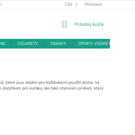
BCHODNÍ PODMÍNKY
PODMÍNKY OCHRANY OSOBNÍCH ÚDAJŮ
CZK
Přihlášení
NÁKUPNÍ
Prázdný košík
KOŠÍK
ING
CIGARETY
TABÁKY
DÝMKY, VODNÍ DÝMKY
ů, které jsou ideální pro každodenní použití doma, na
ím doplňkem pro kuřáky, ale také stylovým prvkem, který