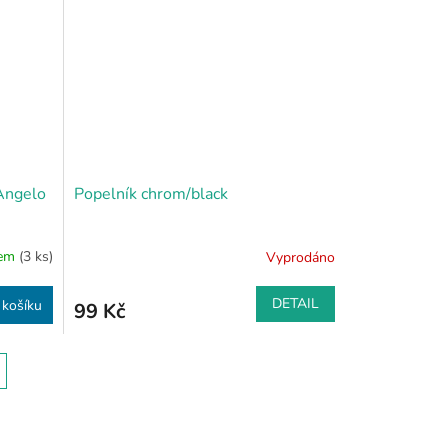
Angelo
Popelník chrom/black
dem
(3 ks)
Vyprodáno
DETAIL
 košíku
99 Kč