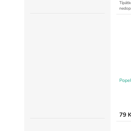
Típátk
nedopa
Pope
79 