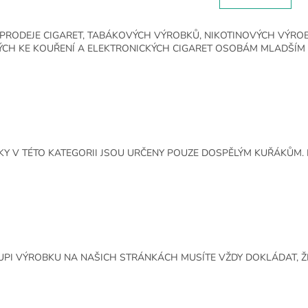
l
n
á
k
d
o
PRODEJE CIGARET, TABÁKOVÝCH VÝROBKŮ, NIKOTINOVÝCH VÝRO
a
v
CH KE KOUŘENÍ A ELEKTRONICKÝCH CIGARET OSOBÁM MLADŠÍM 1
c
á
í
n
p
í
r
v
k
y
v
Y V TÉTO KATEGORII JSOU URČENY POUZE DOSPĚLÝM KUŘÁKŮM. 
ý
p
i
s
u
UPI VÝROBKU NA NAŠICH STRÁNKÁCH MUSÍTE VŽDY DOKLÁDAT, ŽE 