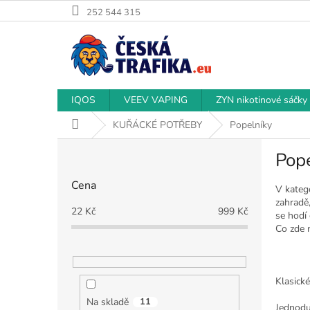
Přejít
252 544 315
na
obsah
IQOS
VEEV VAPING
ZYN nikotinové sáčky
Domů
KUŘÁCKÉ POTŘEBY
Popelníky
P
Pop
o
s
Cena
t
V katego
zahradě
r
22
Kč
999
Kč
se hodí 
a
Co zde 
n
n
í
p
Klasické
a
Na skladě
11
Jednodu