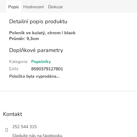
Popis
Hodnocení
Diskuze
Detailní popis produktu
Poleník ve kulatý, chrom / black
Průměr: 9,3cm
Doplňkové parametry
Kategorie
:
Popelníky
EAN
:
8590379127801
Položka byla vyprodána…
Z
á
p
a
Kontakt
t
í
252 544 315
Sledujte nás na facebooku