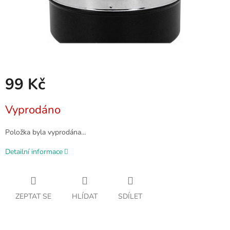
99 Kč
Měrná
Vyprodáno
cena:
Položka byla vyprodána…
Detailní informace
ZEPTAT SE
HLÍDAT
SDÍLET