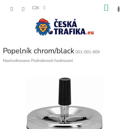
Přejít
NÁKU
na
CZK
obsah
KOŠÍK
Popelník chrom/black
001-001-609
Průměrné
Neohodnoceno
Podrobnosti hodnocení
hodnocení
produktu
je
0,0
z
5
hvězdiček.