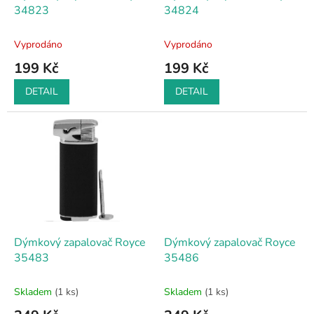
u
34823
34824
k
t
Vyprodáno
Vyprodáno
ů
199 Kč
199 Kč
DETAIL
DETAIL
Dýmkový zapalovač Royce
Dýmkový zapalovač Royce
35483
35486
Skladem
(1 ks)
Skladem
(1 ks)