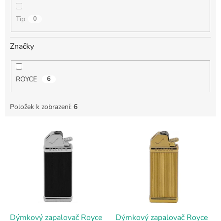
Tip
0
Značky
ROYCE
6
Položek k zobrazení:
6
V
ý
p
i
s
p
r
o
d
Dýmkový zapalovač Royce
Dýmkový zapalovač Royce