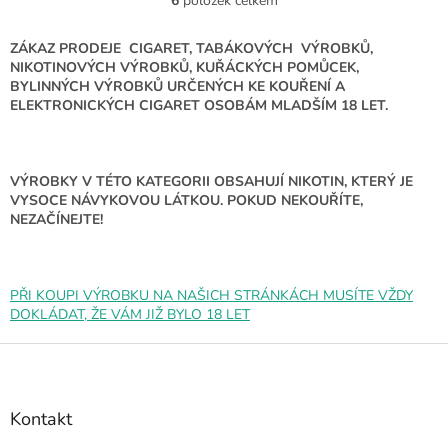
6
položek celkem
O
v
l
ZÁKAZ PRODEJE CIGARET, TABÁKOVÝCH VÝROBKŮ,
á
NIKOTINOVÝCH VÝROBKŮ, KUŘÁCKÝCH POMŮCEK,
d
BYLINNÝCH VÝROBKŮ URČENÝCH KE KOUŘENÍ A
a
ELEKTRONICKÝCH CIGARET OSOBÁM MLADŠÍM 18 LET.
c
í
p
r
VÝROBKY V TÉTO KATEGORII OBSAHUJÍ NIKOTIN, KTERÝ JE
v
VYSOCE NÁVYKOVOU LÁTKOU. POKUD NEKOUŘÍTE,
k
NEZAČÍNEJTE!
y
v
ý
p
PŘI KOUPI VÝROBKU NA NAŠICH STRÁNKÁCH MUSÍTE VŽDY
i
DOKLÁDAT, ŽE VÁM JIŽ BYLO 18 LET
s
u
Z
á
p
a
Kontakt
t