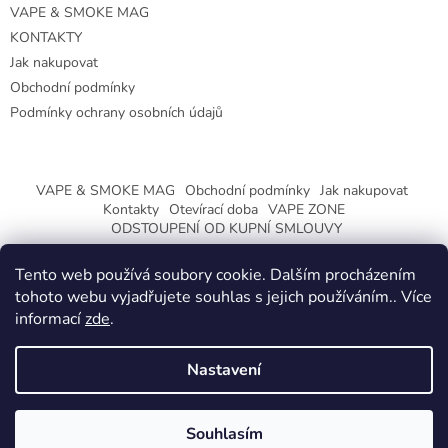
VAPE & SMOKE MAG
KONTAKTY
Jak nakupovat
Obchodní podmínky
Podmínky ochrany osobních údajů
VAPE & SMOKE MAG
Obchodní podmínky
Jak nakupovat
Kontakty
Otevírací doba
VAPE ZONE
ODSTOUPENÍ OD KUPNÍ SMLOUVY
Tento web používá soubory cookie. Dalším procházením
tohoto webu vyjadřujete souhlas s jejich používáním.. Více
informací
zde
.
Vytvořil Shoptet
Nastavení
Copyright 2026
CeskaTrafika.eu
. Všechna práva vyhrazena.
ZMĚNA OTEVÍRACÍ DOBY O PRÁZDNINÁCH.
Souhlasím
KLIKNETE A DOZVÍTE SE VÍCE.