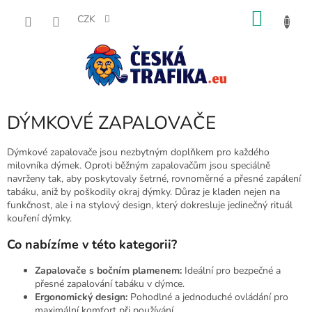
Přejít
NÁKU
na
CZK
obsah
KOŠÍK
DÝMKOVÉ ZAPALOVAČE
Dýmkové zapalovače jsou nezbytným doplňkem pro každého
milovníka dýmek. Oproti běžným zapalovačům jsou speciálně
navrženy tak, aby poskytovaly šetrné, rovnoměrné a přesné zapálení
tabáku, aniž by poškodily okraj dýmky. Důraz je kladen nejen na
funkčnost, ale i na stylový design, který dokresluje jedinečný rituál
kouření dýmky.
Co nabízíme v této kategorii?
Zapalovače s bočním plamenem:
Ideální pro bezpečné a
přesné zapalování tabáku v dýmce.
Ergonomický design:
Pohodlné a jednoduché ovládání pro
maximální komfort při používání.