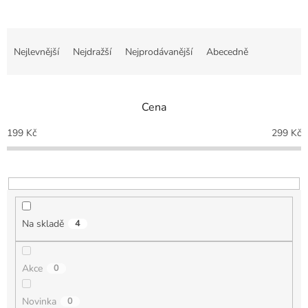
Ř
a
Nejlevnější
Nejdražší
Nejprodávanější
Abecedně
z
e
n
Cena
í
p
199
Kč
299
Kč
r
o
d
u
k
t
Na skladě
4
ů
Akce
0
Novinka
0