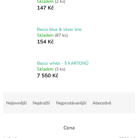
Skladem
(2 ks)
147 Kč
Bacco blue & silver line
Skladem
(87 ks)
154 Kč
Bacco white - 5 KARTONŮ
Skladem
(3 ks)
7 550 Kč
Ř
a
Nejlevnější
Nejdražší
Nejprodávanější
Abecedně
z
e
n
Cena
í
p