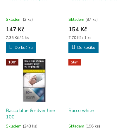
u
k
t
Skladem
(2 ks)
Skladem
(87 ks)
ů
147 Kč
154 Kč
Měrná
Měrná
7,35 Kč / 1 ks
7,70 Kč / 1 ks
cena:
cena:
Do košíku
Do košíku
100'
Slim
Bacco blue & silver line
Bacco white
100
Skladem
(243 ks)
Skladem
(196 ks)
Průměrné
Průměrné