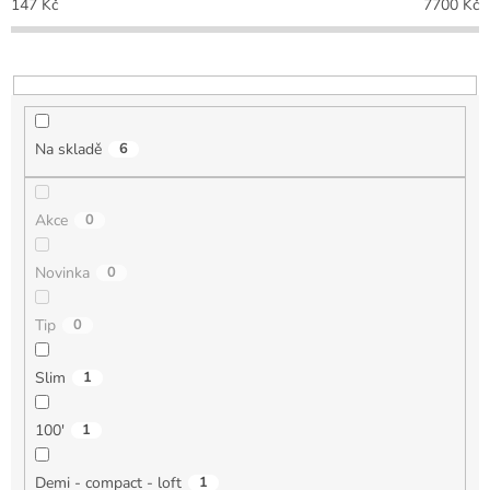
147
Kč
7700
Kč
r
o
d
u
k
t
Na skladě
6
ů
Akce
0
Novinka
0
Tip
0
Slim
1
100'
1
Demi - compact - loft
1