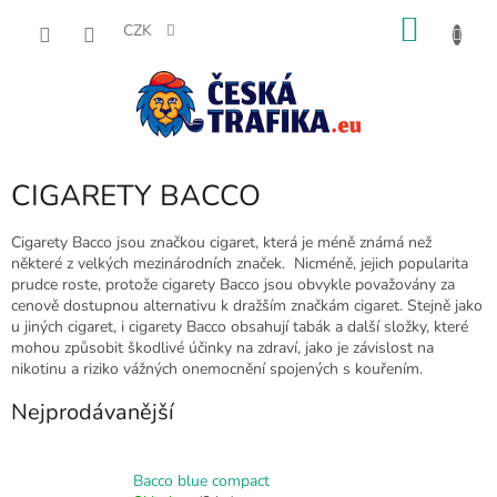
Přejít
NÁKU
na
CZK
obsah
KOŠÍK
CIGARETY BACCO
Cigarety Bacco jsou značkou cigaret, která je méně známá než
některé z velkých mezinárodních značek. Nicméně, jejich popularita
prudce roste, protože cigarety Bacco jsou obvykle považovány za
cenově dostupnou alternativu k dražším značkám cigaret. Stejně jako
u jiných cigaret, i cigarety Bacco obsahují tabák a další složky, které
mohou způsobit škodlivé účinky na zdraví, jako je závislost na
nikotinu a riziko vážných onemocnění spojených s kouřením.
Nejprodávanější
Bacco blue compact