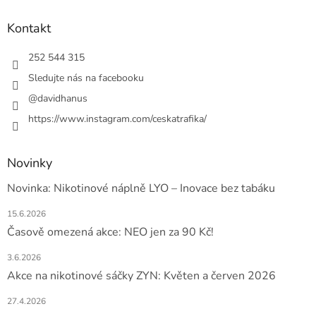
p
a
Kontakt
t
í
252 544 315
Sledujte nás na facebooku
@davidhanus
https://www.instagram.com/ceskatrafika/
Novinky
Novinka: Nikotinové náplně LYO – Inovace bez tabáku
15.6.2026
Časově omezená akce: NEO jen za 90 Kč!
3.6.2026
Akce na nikotinové sáčky ZYN: Květen a červen 2026
27.4.2026