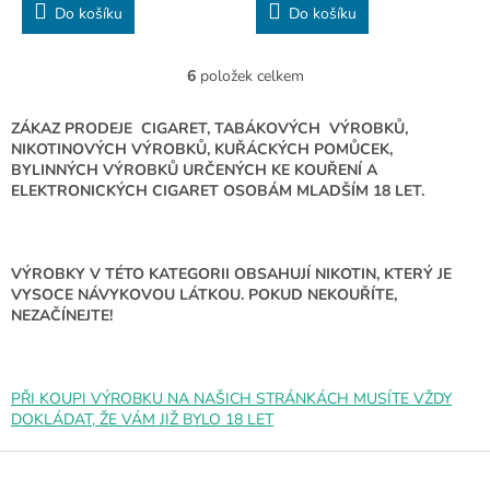
Do košíku
Do košíku
6
položek celkem
O
v
l
ZÁKAZ PRODEJE CIGARET, TABÁKOVÝCH VÝROBKŮ,
á
NIKOTINOVÝCH VÝROBKŮ, KUŘÁCKÝCH POMŮCEK,
d
BYLINNÝCH VÝROBKŮ URČENÝCH KE KOUŘENÍ A
a
ELEKTRONICKÝCH CIGARET OSOBÁM MLADŠÍM 18 LET.
c
í
p
r
VÝROBKY V TÉTO KATEGORII OBSAHUJÍ NIKOTIN, KTERÝ JE
v
VYSOCE NÁVYKOVOU LÁTKOU. POKUD NEKOUŘÍTE,
k
NEZAČÍNEJTE!
y
v
ý
p
PŘI KOUPI VÝROBKU NA NAŠICH STRÁNKÁCH MUSÍTE VŽDY
i
DOKLÁDAT, ŽE VÁM JIŽ BYLO 18 LET
s
u
Z
á