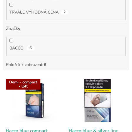
TRVALE VÝHODNÁ CENA
2
Značky
BACCO
6
Položek k zobrazení:
6
V
Demi - compact
ý
- loft
p
i
s
p
r
o
d
Bacco blue compact
Bacco blue & silver line