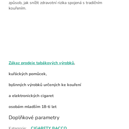
způsob, jak snížit zdravotní rizika spojená s tradičním
kouřením.
Zákaz prodeje tabákových výrobků
,
kuřáckých pomůcek,
bylinných výrobků určených ke kouření
a elektronických cigaret
osobám mladším 18-ti let
Doplňkové parametry
Kategorie
:
CIGARETY BACCO