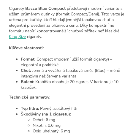
Cigarety
Bacco Blue Compact
představují moderní variantu s
užším průměrem dutinky (formát Compact/Demi). Tato verze je
určena pro kuřáky, kteří hledají jemnější tabákovou chuť a
elegantní provedení za příznivou cenu. Díky kompaktnímu
formátu nabízí koncentrovanější chuťový zážitek než klasické
King Size
cigarety.
Klíčové vlastnosti:
Formát:
Compact (moderní užší formát cigarety) –
elegantní a praktické
Chuť:
Jemná a vyvážená tabáková směs (Blue) – méně
intenzivní než červená varianta
Balení:
Krabička obsahuje 20 cigaret. V kartonu je 10
krabiček.
Technické parametry:
Typ filtru:
Pevný acetátový filtr
Škodliviny (na 1 cigaretu):
Dehet: 6 mg
Nikotin: 0,6 mg
Oxid uhelnatý: 6 mg