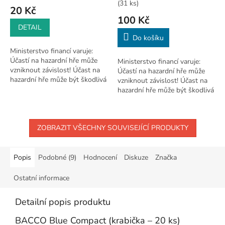
(31 ks)
20 Kč
100 Kč
DETAIL
Do košíku
Ministerstvo financí varuje:
Účastí na hazardní hře může
Ministerstvo financí varuje:
vzniknout závislost! Účast na
Účastí na hazardní hře může
hazardní hře může být škodlivá
vzniknout závislost! Účast na
a je zakázána osobám mladším
hazardní hře může být škodlivá
18 let.
a je zakázána osobám mladším
18 let.
ZOBRAZIT VŠECHNY SOUVISEJÍCÍ PRODUKTY
Popis
Podobné (9)
Hodnocení
Diskuze
Značka
Ostatní informace
Detailní popis produktu
BACCO Blue Compact (krabička – 20 ks)