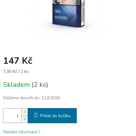
147 Kč
Měrná
7,35 Kč / 1 ks
cena:
Skladem
(2 ks)
Můžeme doručit do:
12.8.2026
Přidat do košíku
Detailní informace