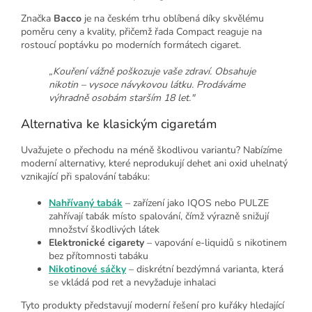
Značka
Bacco
je na českém trhu oblíbená díky skvělému
poměru ceny a kvality, přičemž řada Compact reaguje na
rostoucí poptávku po moderních formátech cigaret.
„Kouření vážně poškozuje vaše zdraví. Obsahuje
nikotin – vysoce návykovou látku. Prodáváme
výhradně osobám starším 18 let."
Alternativa ke klasickým cigaretám
Uvažujete o přechodu na méně škodlivou variantu? Nabízíme
moderní alternativy, které neprodukují dehet ani oxid uhelnatý
vznikající při spalování tabáku:
Nahřívaný tabák
– zařízení jako IQOS nebo PULZE
zahřívají tabák místo spalování, čímž výrazně snižují
množství škodlivých látek
Elektronické cigarety
– vapování e-liquidů s nikotinem
bez přítomnosti tabáku
Nikotinové sáčky
– diskrétní bezdýmná varianta, která
se vkládá pod ret a nevyžaduje inhalaci
Tyto produkty představují moderní řešení pro kuřáky hledající