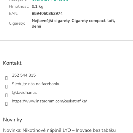
Hmotnost
:
0.1 kg
EAN
:
8594060363974
Nejlevnější cigarety, Cigarety compact, loft,
Cigarety
:
demi
Z
á
p
a
Kontakt
t
í
252 544 315
Sledujte nás na facebooku
@davidhanus
https://www.instagram.com/ceskatrafika/
Novinky
Novinka: Nikotinové náplně LYO – Inovace bez tabáku