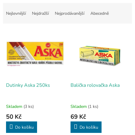
Ř
a
Nejlevnější
Nejdražší
Nejprodávanější
Abecedně
z
e
V
n
ý
í
p
p
i
r
s
o
p
d
r
u
o
k
d
t
Dutinky Aska 250ks
Balička rolovačka Aska
u
ů
k
t
Skladem
(3 ks)
Skladem
(1 ks)
ů
50 Kč
69 Kč
Do košíku
Do košíku