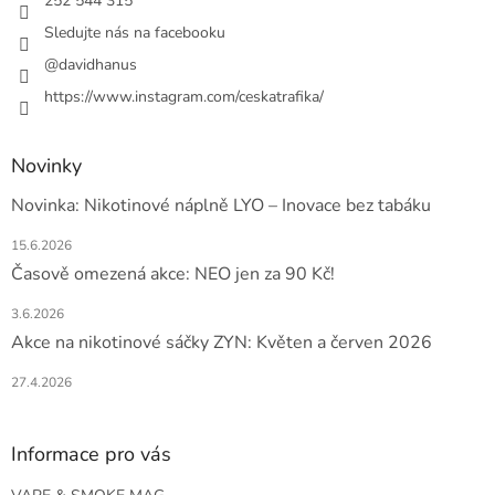
í
252 544 315
p
r
Sledujte nás na facebooku
v
@davidhanus
k
y
https://www.instagram.com/ceskatrafika/
v
ý
p
Novinky
i
s
Novinka: Nikotinové náplně LYO – Inovace bez tabáku
u
15.6.2026
Časově omezená akce: NEO jen za 90 Kč!
3.6.2026
Akce na nikotinové sáčky ZYN: Květen a červen 2026
27.4.2026
Informace pro vás