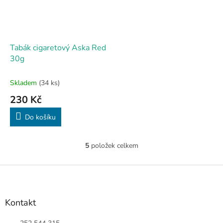
Tabák cigaretový Aska Red
30g
Skladem
(34 ks)
230 Kč
Do košíku
5
položek celkem
O
v
l
Z
á
á
d
p
a
a
Kontakt
c
t
í