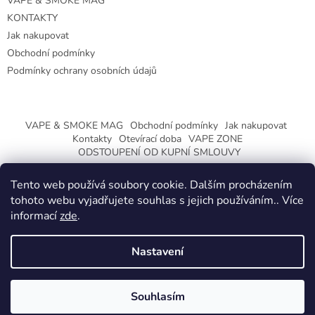
VAPE & SMOKE MAG
KONTAKTY
Jak nakupovat
Obchodní podmínky
Podmínky ochrany osobních údajů
VAPE & SMOKE MAG
Obchodní podmínky
Jak nakupovat
Kontakty
Otevírací doba
VAPE ZONE
ODSTOUPENÍ OD KUPNÍ SMLOUVY
Tento web používá soubory cookie. Dalším procházením
tohoto webu vyjadřujete souhlas s jejich používáním.. Více
informací
zde
.
Vytvořil Shoptet
Nastavení
Copyright 2026
CeskaTrafika.eu
. Všechna práva vyhrazena.
ZMĚNA OTEVÍRACÍ DOBY O PRÁZDNINÁCH.
Souhlasím
KLIKNETE A DOZVÍTE SE VÍCE.