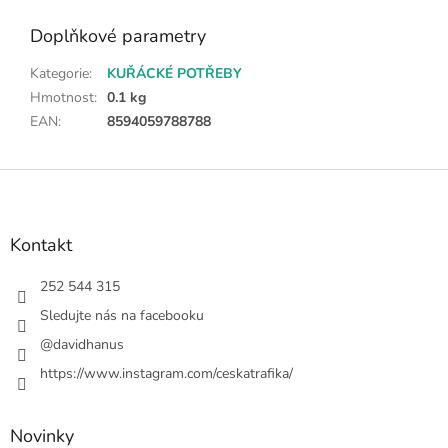
Doplňkové parametry
Kategorie
:
KUŘÁCKÉ POTŘEBY
Hmotnost
:
0.1 kg
EAN
:
8594059788788
Z
á
p
a
Kontakt
t
í
252 544 315
Sledujte nás na facebooku
@davidhanus
https://www.instagram.com/ceskatrafika/
Novinky