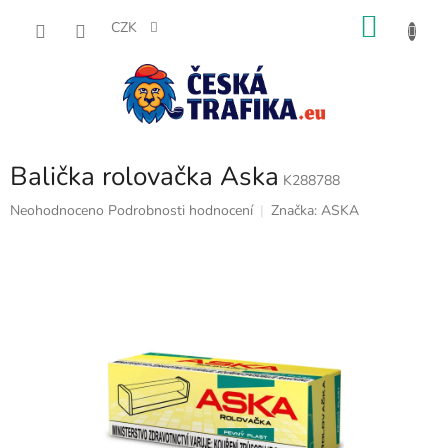
Přejít
NÁKU
na
CZK
obsah
KOŠÍK
Balička rolovačka Aska
K288788
Průměrné
Neohodnoceno
Podrobnosti hodnocení
Značka:
ASKA
hodnocení
produktu
je
0,0
z
5
hvězdiček.