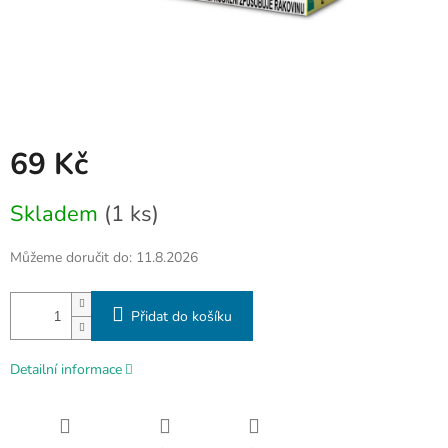
69 Kč
Měrná
Skladem
(1 ks)
cena:
Můžeme doručit do:
11.8.2026
Přidat do košíku
Detailní informace