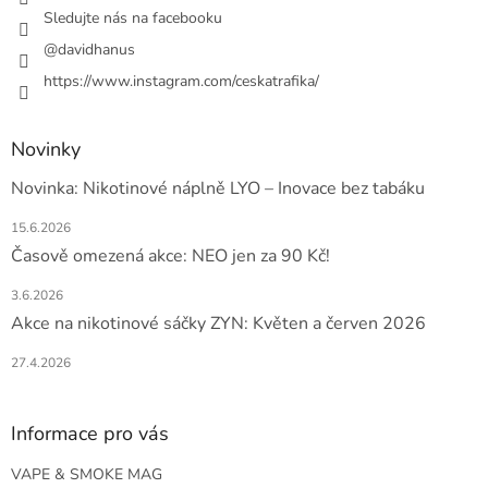
r
Sledujte nás na facebooku
v
@davidhanus
k
y
https://www.instagram.com/ceskatrafika/
v
ý
p
Novinky
i
s
Novinka: Nikotinové náplně LYO – Inovace bez tabáku
u
15.6.2026
Časově omezená akce: NEO jen za 90 Kč!
3.6.2026
Akce na nikotinové sáčky ZYN: Květen a červen 2026
27.4.2026
Informace pro vás
VAPE & SMOKE MAG