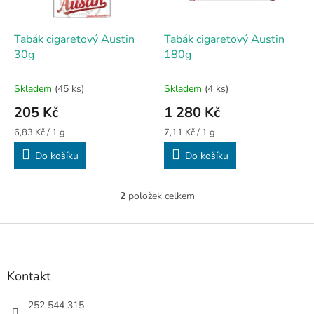
r
u
o
k
d
t
Tabák cigaretový Austin
Tabák cigaretový Austin
u
ů
30g
180g
k
t
Skladem
(45 ks)
Skladem
(4 ks)
ů
205 Kč
1 280 Kč
Měrná
Měrná
6,83 Kč / 1 g
7,11 Kč / 1 g
cena:
cena:
Do košíku
Do košíku
2
položek celkem
O
v
l
Z
á
á
d
p
a
a
Kontakt
c
t
í
í
252 544 315
p