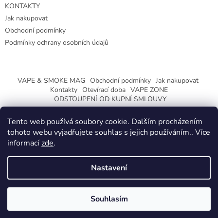
KONTAKTY
Jak nakupovat
Obchodní podmínky
Podmínky ochrany osobních údajů
VAPE & SMOKE MAG
Obchodní podmínky
Jak nakupovat
Kontakty
Otevírací doba
VAPE ZONE
ODSTOUPENÍ OD KUPNÍ SMLOUVY
Tento web používá soubory cookie. Dalším procházením
tohoto webu vyjadřujete souhlas s jejich používáním.. Více
informací
zde
.
Vytvořil Shoptet
Nastavení
Copyright 2026
CeskaTrafika.eu
. Všechna práva vyhrazena.
ZMĚNA OTEVÍRACÍ DOBY O PRÁZDNINÁCH.
Souhlasím
KLIKNETE A DOZVÍTE SE VÍCE.