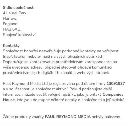
Sídlo společnosti
:
4 Laurel Park,
Harrow,
England,
HA3 6AU,
Spojené království
Kontakty
:
Společnost bohužel nezveřejňuje podrobné kontakty na veřejnost
(např. telefon nebo e-mail) na svých oficiálních stránkách.
Doporučuje se kontaktovat je prostřednictvím korespondence na
výše uvedenou adresu, případně sledovat oficiální komunikaci
prostřednictvím jejich digitálních kanálů a webových stránek.
Paul Raymond Media Ltd je registrována pod číslem firmy
13091937
a v současnosti je společnost aktivní. Pokud potřebujete další
informace, můžete využít veřejné rejstříky, jako je britský
Companies
House
, kde jsou dostupné některé detaily o společnosti a její aktivitě.
Žádné produkty značky
PAUL REYMOND MEDIA
nebyly nalezeny...
Z