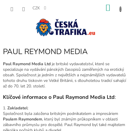
Přejít
NÁKU
na
CZK
obsah
KOŠÍK
PAUL REYMOND MEDIA
Paul Raymond Media Ltd
je britské vydavatelství, které se
specializuje na vydávání pánských časopisů zaměřených na erotický
obsah. Společnost je jedním z největších a nejznámějších vydavatelů
tohoto druhu tiskovin ve Velké Británii, s dlouholetou tradicí sahající
až do 70. let 20. století.
Klíčové informace o Paul Raymond Media Ltd
:
1.
Zakladatel
:
Společnost byla založena britským podnikatelem a impresáriem
Paulem Raymondem
, který byl známým průkopníkem v oblasti
zábavního průmyslu pro dospělé. Paul Raymond byl také majitelem
několika nočních klubů a divadel.