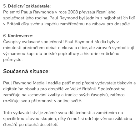
5.
Dědictví zakladatele
:
Po smrti Paula Raymonda v roce 2008 převzala řízení jeho
společnost jeho rodina. Paul Raymond byl jedním z nejbohatších lidí
v Británii díky svému impériu zaměřenému na zábavu pro dospělé.
6.
Kontroverze
:
Časopisy vydávané společností Paul Raymond Media byly v
minulosti předmětem debat o vkusu a etice, ale zároveň symbolizují
významnou kapitolu britské popkultury a historie erotického
průmyslu.
Současná situace
:
Paul Raymond Media i nadále patří mezi přední vydavatele tiskovin a
digitálního obsahu pro dospělé ve Velké Británii. Společnost se
zaměřuje na zachování kvality a tradice svých časopisů, zatímco
rozšiřuje svou přítomnost v online světě.
Toto vydavatelství je známé svou důsledností a zaměřením na
specifickou cílovou skupinu, díky čemuž si udržuje věrnou základnu
čtenářů po dlouhá desetiletí.