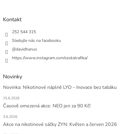
á
p
a
Kontakt
t
í
252 544 315
Sledujte nás na facebooku
@davidhanus
https://www.instagram.com/ceskatrafika/
Novinky
Novinka: Nikotinové náplně LYO – Inovace bez tabáku
15.6.2026
Časově omezená akce: NEO jen za 90 Kč!
3.6.2026
Akce na nikotinové sáčky ZYN: Květen a červen 2026