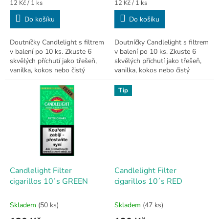
Měrná
Měrná
12 Kč / 1 ks
12 Kč / 1 ks
cena:
cena:
Do košíku
Do košíku
Doutníčky Candlelight s filtrem
Doutníčky Candlelight s filtrem
v balení po 10 ks. Zkuste 6
v balení po 10 ks. Zkuste 6
skvělých příchutí jako třešeň,
skvělých příchutí jako třešeň,
vanilka, kokos nebo čistý
vanilka, kokos nebo čistý
tabák. 🥥
tabák. 🥥
Tip
Candlelight Filter
Candlelight Filter
cigarillos 10´s GREEN
cigarillos 10´s RED
Skladem
(50 ks)
Skladem
(47 ks)