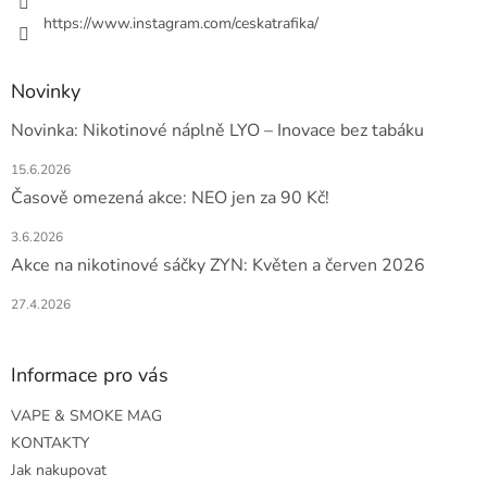
p
https://www.instagram.com/ceskatrafika/
i
s
u
Novinky
Novinka: Nikotinové náplně LYO – Inovace bez tabáku
15.6.2026
Časově omezená akce: NEO jen za 90 Kč!
3.6.2026
Akce na nikotinové sáčky ZYN: Květen a červen 2026
27.4.2026
Informace pro vás
VAPE & SMOKE MAG
KONTAKTY
Jak nakupovat