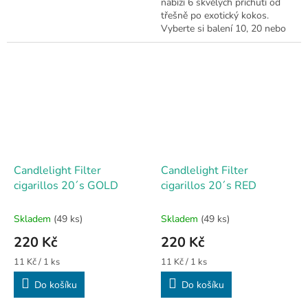
nabízí 6 skvělých příchutí od
třešně po exotický kokos.
Vyberte si balení 10, 20 nebo
50 ks. 🥥
Candlelight Filter
Candlelight Filter
cigarillos 20´s GOLD
cigarillos 20´s RED
Skladem
(49 ks)
Skladem
(49 ks)
220 Kč
220 Kč
Měrná
Měrná
11 Kč / 1 ks
11 Kč / 1 ks
cena:
cena:
Do košíku
Do košíku