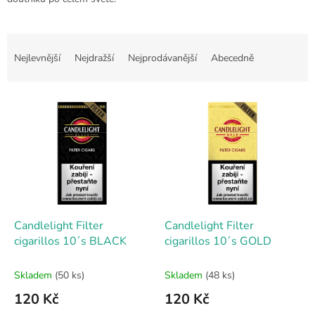
Ř
a
Nejlevnější
Nejdražší
Nejprodávanější
Abecedně
z
e
V
n
ý
í
p
p
i
r
s
o
p
d
r
u
o
k
d
t
Candlelight Filter
Candlelight Filter
u
ů
cigarillos 10´s BLACK
cigarillos 10´s GOLD
k
t
Skladem
(50 ks)
Skladem
(48 ks)
ů
120 Kč
120 Kč