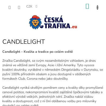
Přejít
NÁKU
na
CZK
obsah
KOŠÍK
CANDLELIGHT
Candlelight – Kvalita a tradice po celém světě
Značka Candlelight, se svým nezaměnitelným vzhledem, je dnes
známá ve většině zemí Evropy, Asie i Jižní Ameriky. Tyto vysoce
kvalitní doutníky, vyráběné v německém Dingelstädtu v Durynsku, se
pyšní 100% přírodním obalem a jsou dostupné v oblíbených
formátech Club, Corona nebo jako doutníčky.
Candlelight vyniká skvělým poměrem ceny a kvality díky promyšlené
cenové politice, nekompromisní kvalitě zajištěné špičkovými tabáky a
efektivní výrobě velkých, jednotných sérií. Značka nabízí stálou
kvalitu a dostupnost, což z ní činí oblíbenou volbu pro milovníky
doutníků po celém světě.