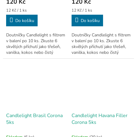
120 Kč
120 Kč
Měrná
Měrná
12 Kč / 1 ks
12 Kč / 1 ks
cena:
cena:
Do košíku
Do košíku
Doutníčky Candlelight s filtrem
Doutníčky Candlelight s filtrem
v balení po 10 ks. Zkuste 6
v balení po 10 ks. Zkuste 6
skvělých příchutí jako třešeň,
skvělých příchutí jako třešeň,
vanilka, kokos nebo čistý
vanilka, kokos nebo čistý
tabák. 🥥
tabák. 🥥
Candlelight Brasil Corona
Candlelight Havana Filler
5ks
Corona 5ks