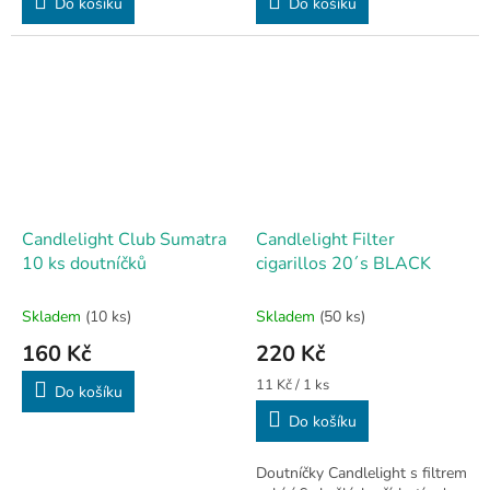
Do košíku
Do košíku
Candlelight Club Sumatra
Candlelight Filter
10 ks doutníčků
cigarillos 20´s BLACK
Skladem
(10 ks)
Skladem
(50 ks)
160 Kč
220 Kč
Měrná
11 Kč / 1 ks
Do košíku
cena:
Do košíku
Doutníčky Candlelight s filtrem