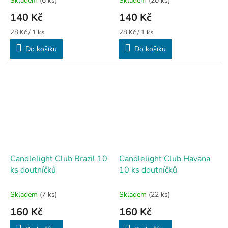
Skladem
(6 ks)
Skladem
(20 ks)
140 Kč
140 Kč
Měrná
Měrná
28 Kč / 1 ks
28 Kč / 1 ks
cena:
cena:
Do košíku
Do košíku
Candlelight Club Brazil 10
Candlelight Club Havana
ks doutníčků
10 ks doutníčků
Skladem
(7 ks)
Skladem
(22 ks)
160 Kč
160 Kč