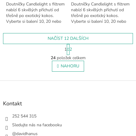
Doutníčky Candlelight s filtrem
Doutníčky Candlelight s filtrem
nabízí 6 skvělých příchutí od
nabízí 6 skvělých příchutí od
třešně po exotický kokos.
třešně po exotický kokos.
Vyberte si balení 10, 20 nebo
Vyberte si balení 10, 20 nebo
50 ks. 🥥
50 ks. 🥥
NAČÍST 12 DALŠÍCH
S
1
2
t
O
r
24
položek celkem
v
á
l
NAHORU
n
á
k
o
d
v
Z
a
á
c
á
n
í
p
í
p
a
Kontakt
r
t
v
í
252 544 315
k
y
Sledujte nás na facebooku
v
@davidhanus
ý