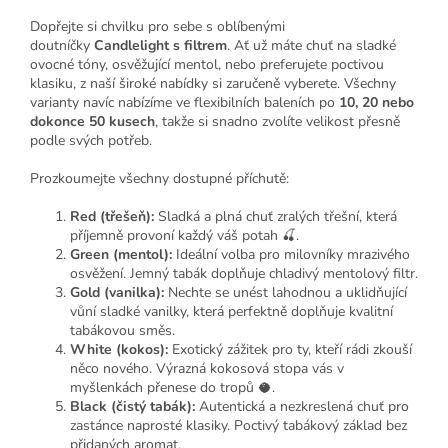
Dopřejte si chvilku pro sebe s oblíbenými
doutníčky
Candlelight s filtrem
. Ať už máte chuť na sladké
ovocné tóny, osvěžující mentol, nebo preferujete poctivou
klasiku, z naší široké nabídky si zaručeně vyberete. Všechny
varianty navíc nabízíme ve flexibilních baleních po
10, 20 nebo
dokonce 50 kusech
, takže si snadno zvolíte velikost přesně
podle svých potřeb.
Prozkoumejte všechny dostupné příchutě:
Red (třešeň):
Sladká a plná chuť zralých třešní, která
příjemně provoní každý váš potah 🍒.
Green (mentol):
Ideální volba pro milovníky mrazivého
osvěžení. Jemný tabák doplňuje chladivý mentolový filtr.
Gold (vanilka):
Nechte se unést lahodnou a uklidňující
vůní sladké vanilky, která perfektně doplňuje kvalitní
tabákovou směs.
White (kokos):
Exotický zážitek pro ty, kteří rádi zkouší
něco nového. Výrazná kokosová stopa vás v
myšlenkách přenese do tropů 🥥.
Black (čistý tabák):
Autentická a nezkreslená chuť pro
zastánce naprosté klasiky. Poctivý tabákový základ bez
přidaných aromat.