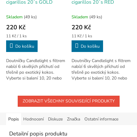
cigarillos 20´s GOLD
cigarillos 20´s RED
Skladem
(49 ks)
Skladem
(49 ks)
220 Kč
220 Kč
Měrná
Měrná
11 Kč / 1 ks
11 Kč / 1 ks
cena:
cena:
Do košíku
Do košíku
Doutníčky Candlelight s filtrem
Doutníčky Candlelight s filtrem
nabízí 6 skvělých příchutí od
nabízí 6 skvělých příchutí od
třešně po exotický kokos.
třešně po exotický kokos.
Vyberte si balení 10, 20 nebo
Vyberte si balení 10, 20 nebo
50 ks. 🥥
50 ks. 🥥
ZOBRAZIT VŠECHNY SOUVISEJÍCÍ PRODUKTY
Popis
Hodnocení
Diskuze
Značka
Ostatní informace
Detailní popis produktu