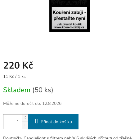
220 Kč
Měrná
11 Kč / 1 ks
cena:
Skladem
(50 ks)
Můžeme doručit do:
12.8.2026
Přidat do košíku
Doutníčky Candlelight s filtrem nabízí 6 skvělých příchutí od třešně