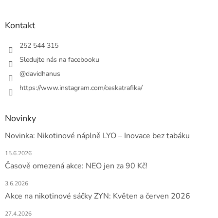
á
p
a
Kontakt
t
í
252 544 315
Sledujte nás na facebooku
@davidhanus
https://www.instagram.com/ceskatrafika/
Novinky
Novinka: Nikotinové náplně LYO – Inovace bez tabáku
15.6.2026
Časově omezená akce: NEO jen za 90 Kč!
3.6.2026
Akce na nikotinové sáčky ZYN: Květen a červen 2026
27.4.2026