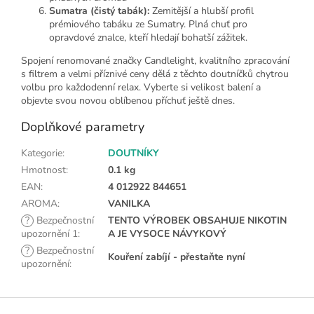
Sumatra (čistý tabák):
Zemitější a hlubší profil
prémiového tabáku ze Sumatry. Plná chuť pro
opravdové znalce, kteří hledají bohatší zážitek.
Spojení renomované značky Candlelight, kvalitního zpracování
s filtrem a velmi příznivé ceny dělá z těchto doutníčků chytrou
volbu pro každodenní relax. Vyberte si velikost balení a
objevte svou novou oblíbenou příchuť ještě dnes.
Doplňkové parametry
Kategorie
:
DOUTNÍKY
Hmotnost
:
0.1 kg
EAN
:
4 012922 844651
AROMA
:
VANILKA
?
Bezpečnostní
TENTO VÝROBEK OBSAHUJE NIKOTIN
upozornění 1
:
A JE VYSOCE NÁVYKOVÝ
?
Bezpečnostní
Kouření zabíjí - přestaňte nyní
upozornění
:
Z