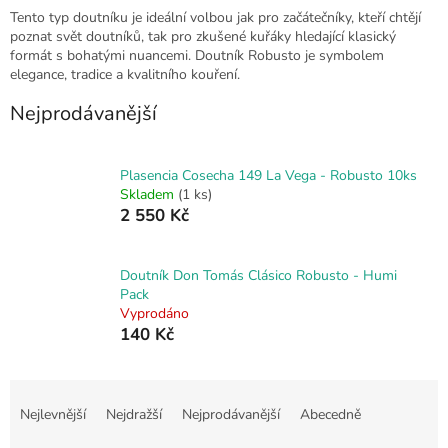
Tento typ doutníku je ideální volbou jak pro začátečníky, kteří chtějí
poznat svět doutníků, tak pro zkušené kuřáky hledající klasický
formát s bohatými nuancemi. Doutník Robusto je symbolem
elegance, tradice a kvalitního kouření.
Nejprodávanější
Plasencia Cosecha 149 La Vega - Robusto 10ks
Skladem
(1 ks)
2 550 Kč
Doutník Don Tomás Clásico Robusto - Humi
Pack
Vyprodáno
140 Kč
Ř
a
Nejlevnější
Nejdražší
Nejprodávanější
Abecedně
z