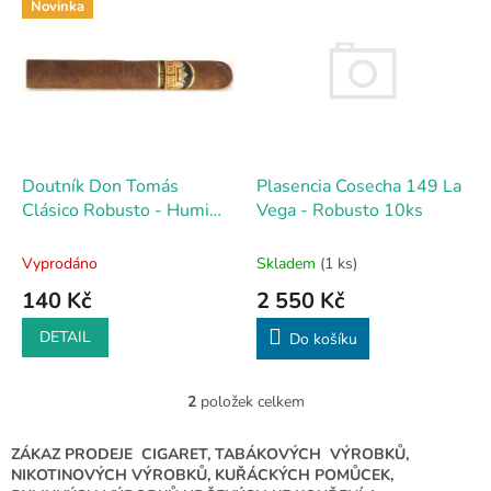
Novinka
ý
p
i
s
p
r
o
d
Plasencia Cosecha 149 La
Doutník Don Tomás
u
Vega - Robusto 10ks
Clásico Robusto - Humi
k
Pack
t
Skladem
(1 ks)
Vyprodáno
ů
2 550 Kč
140 Kč
DETAIL
Do košíku
2
položek celkem
O
v
l
ZÁKAZ PRODEJE CIGARET, TABÁKOVÝCH VÝROBKŮ,
á
NIKOTINOVÝCH VÝROBKŮ, KUŘÁCKÝCH POMŮCEK,