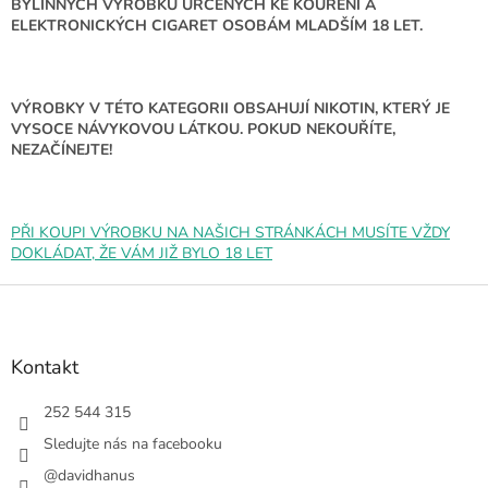
d
BYLINNÝCH VÝROBKŮ URČENÝCH KE KOUŘENÍ A
a
ELEKTRONICKÝCH CIGARET OSOBÁM MLADŠÍM 18 LET.
c
í
p
r
VÝROBKY V TÉTO KATEGORII OBSAHUJÍ NIKOTIN, KTERÝ JE
v
VYSOCE NÁVYKOVOU LÁTKOU. POKUD NEKOUŘÍTE,
k
NEZAČÍNEJTE!
y
v
ý
p
PŘI KOUPI VÝROBKU NA NAŠICH STRÁNKÁCH MUSÍTE VŽDY
i
DOKLÁDAT, ŽE VÁM JIŽ BYLO 18 LET
s
u
Z
á
p
a
Kontakt
t
í
252 544 315
Sledujte nás na facebooku
@davidhanus