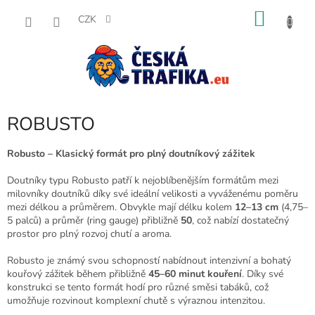
Přejít
NÁKU
na
CZK
obsah
KOŠÍK
ROBUSTO
Robusto – Klasický formát pro plný doutníkový zážitek
Doutníky typu Robusto patří k nejoblíbenějším formátům mezi
milovníky doutníků díky své ideální velikosti a vyváženému poměru
mezi délkou a průměrem. Obvykle mají délku kolem
12–13 cm
(4,75–
5 palců) a průměr (ring gauge) přibližně
50
, což nabízí dostatečný
prostor pro plný rozvoj chutí a aroma.
Robusto je známý svou schopností nabídnout intenzivní a bohatý
kouřový zážitek během přibližně
45–60 minut kouření
. Díky své
konstrukci se tento formát hodí pro různé směsi tabáků, což
umožňuje rozvinout komplexní chutě s výraznou intenzitou.