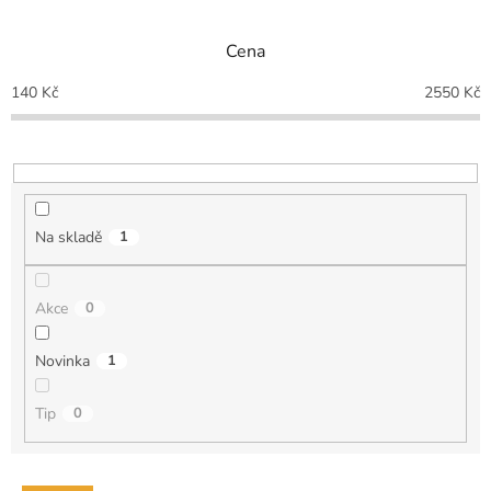
e
n
Cena
í
p
140
Kč
2550
Kč
r
o
d
u
k
t
Na skladě
1
ů
Akce
0
Novinka
1
Tip
0
V