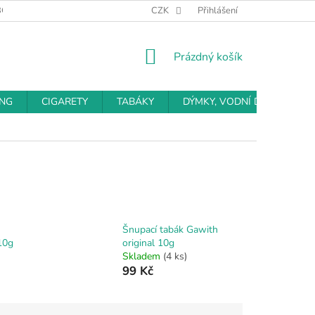
BCHODNÍ PODMÍNKY
PODMÍNKY OCHRANY OSOBNÍCH ÚDAJŮ
CZK
Přihlášení
NÁKUPNÍ
Prázdný košík
KOŠÍK
ING
CIGARETY
TABÁKY
DÝMKY, VODNÍ DÝMKY
Šnupací tabák Gawith
10g
original 10g
Skladem
(4 ks)
99 Kč