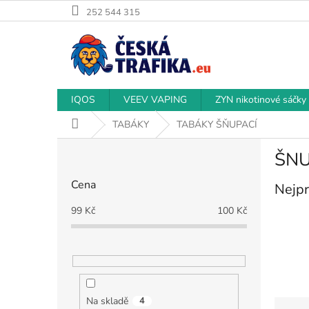
Přejít
252 544 315
na
obsah
IQOS
VEEV VAPING
ZYN nikotinové sáčky
Domů
TABÁKY
TABÁKY ŠŇUPACÍ
P
ŠNU
o
s
Cena
Nejpr
t
r
99
Kč
100
Kč
a
n
n
í
p
a
Na skladě
4
Ř