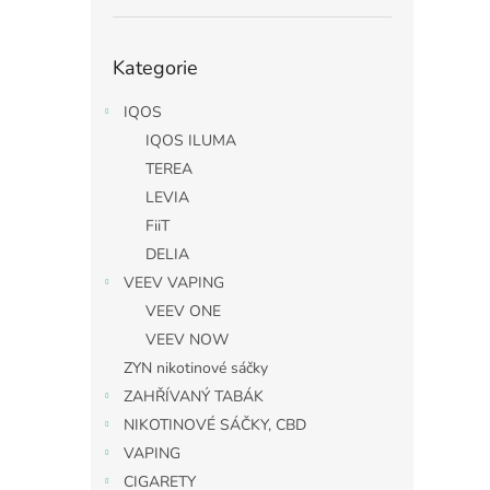
Přeskočit
Kategorie
kategorie
IQOS
IQOS ILUMA
TEREA
LEVIA
FiiT
DELIA
VEEV VAPING
VEEV ONE
VEEV NOW
ZYN nikotinové sáčky
ZAHŘÍVANÝ TABÁK
NIKOTINOVÉ SÁČKY, CBD
VAPING
CIGARETY