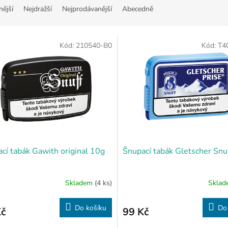
nější
Nejdražší
Nejprodávanější
Abecedně
Kód:
210540-B0
Kód:
T4
cí tabák Gawith original 10g
Šnupací tabák Gletscher Snu
Skladem
(4 ks)
Skla
Do košíku
Do
Kč
99 Kč