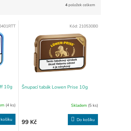
4
položek celkem
0401RTT
Kód:
210530B0
ff 10g
Šnupací tabák Lowen Prise 10g
dem
(4 ks)
Skladem
(5 ks)
 košíku
Do košíku
99 Kč