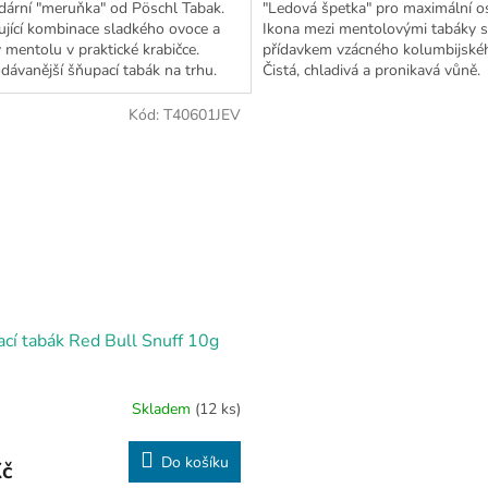
ární "meruňka" od Pöschl Tabak.
"Ledová špetka" pro maximální os
jící kombinace sladkého ovoce a
Ikona mezi mentolovými tabáky s
 mentolu v praktické krabičce.
přídavkem vzácného kolumbijskéh
dávanější šňupací tabák na trhu.
Čistá, chladivá a pronikavá vůně.
Kód:
T40601JEV
cí tabák Red Bull Snuff 10g
Skladem
(12 ks)
Do košíku
Kč