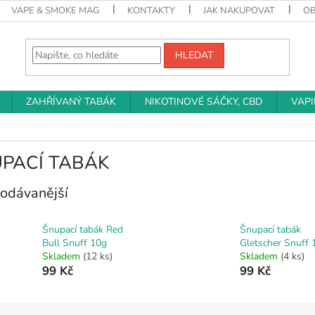
VAPE & SMOKE MAG
KONTAKTY
JAK NAKUPOVAT
O
HLEDAT
ZAHŘÍVANÝ TABÁK
NIKOTINOVÉ SÁČKY, CBD
VAP
PACÍ TABÁK
odávanější
Šnupací tabák Red
Šnupací tabák
Bull Snuff 10g
Gletscher Snuff 
Skladem
(12 ks)
Skladem
(4 ks)
99 Kč
99 Kč