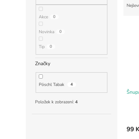
n
a
Nejlev
e
z
l
Akce
0
e
V
n
ý
í
Novinka
0
p
p
i
r
Tip
0
s
o
p
d
Značky
r
u
o
k
d
t
Pöschl Tabak
4
u
ů
Šnupa
k
t
Položek k zobrazení:
4
ů
99 