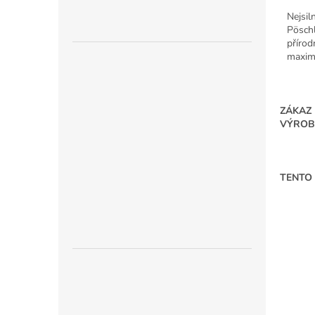
Nejsil
Pöschl
přírod
maximá
zkušen
ZÁKAZ
VÝROB
TENTO 