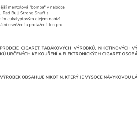
nější mentolová "bomba" v nabídce
. Red Bull Strong Snuff s
ním eukalyptovým olejem nabízí
lní osvěžení a protažení. Jen pro
é.
O
v
 PRODEJE CIGARET, TABÁKOVÝCH VÝROBKŮ, NIKOTINOVÝCH V
l
KŮ URČENÝCH KE KOUŘENÍ A ELEKTRONICKÝCH CIGARET OSOBÁM
á
d
a
c
VÝROBEK OBSAHUJE NIKOTIN, KTERÝ JE VYSOCE NÁVYKOVOU LÁ
í
p
r
v
k
y
v
ý
p
i