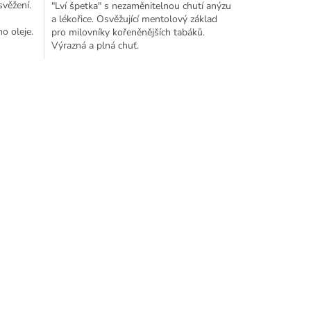
věžení.
"Lví špetka" s nezaměnitelnou chutí anýzu
a lékořice. Osvěžující mentolový základ
o oleje.
pro milovníky kořeněnějších tabáků.
Výrazná a plná chuť.