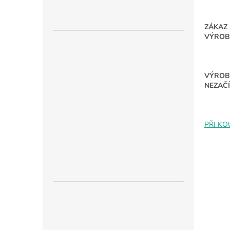
ZÁKAZ
VÝROB
VÝROBK
NEZAČÍ
PŘI KO