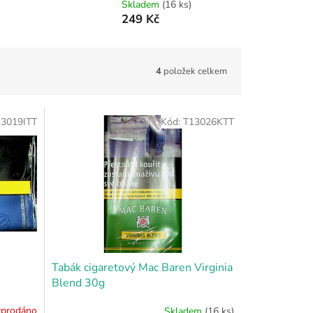
Skladem
(16 ks)
249 Kč
4
položek celkem
13019ITT
Kód:
T13026KTT
Tabák cigaretový Mac Baren Virginia
Blend 30g
prodáno
Skladem
(16 ks)