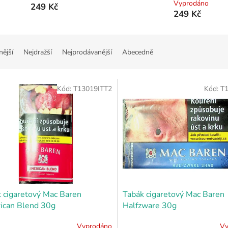
Vyprodáno
249 Kč
249 Kč
nější
Nejdražší
Nejprodávanější
Abecedně
Kód:
T13019ITT2
Kód:
T
 cigaretový Mac Baren
Tabák cigaretový Mac Baren
ican Blend 30g
Halfzware 30g
Vyprodáno
Vy