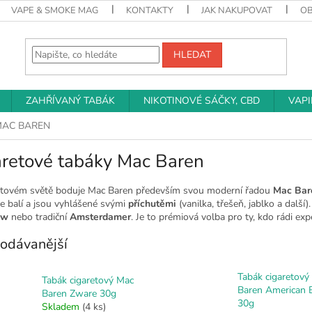
VAPE & SMOKE MAG
KONTAKTY
JAK NAKUPOVAT
O
HLEDAT
ZAHŘÍVANÝ TABÁK
NIKOTINOVÉ SÁČKY, CBD
VAP
AC BAREN
aretové tabáky Mac Baren
etovém světě boduje Mac Baren především svou moderní řadou
Mac Bar
le balí a jsou vyhlášené svými
příchutěmi
(vanilka, třešeň, jablko a další
aw
nebo tradiční
Amsterdamer
. Je to prémiová volba pro ty, kdo rádi exp
odávanější
Tabák cigaretový
Tabák cigaretový Mac
Baren American 
Baren Zware 30g
30g
Skladem
(4 ks)