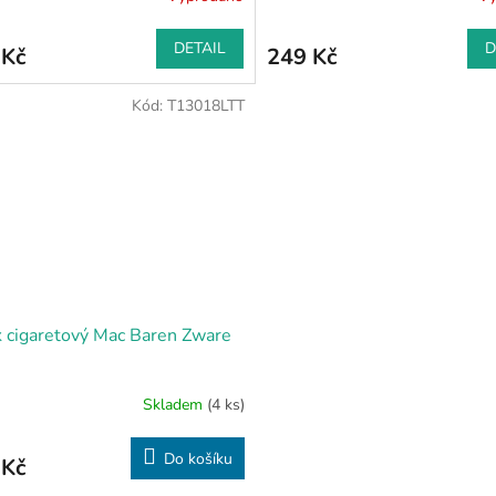
DETAIL
D
 Kč
249 Kč
Kód:
T13018LTT
 cigaretový Mac Baren Zware
Skladem
(4 ks)
Do košíku
 Kč