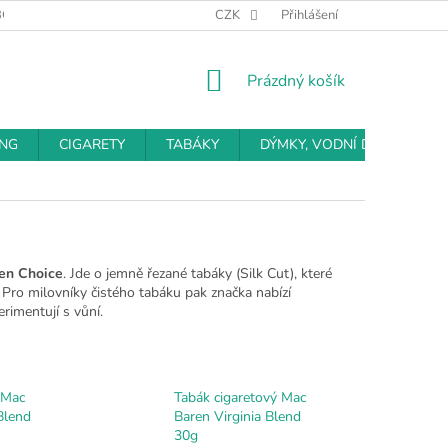
BCHODNÍ PODMÍNKY
PODMÍNKY OCHRANY OSOBNÍCH ÚDAJŮ
CZK
Přihlášení
NÁKUPNÍ
Prázdný košík
KOŠÍK
ING
CIGARETY
TABÁKY
DÝMKY, VODNÍ DÝMKY
en Choice
. Jde o jemně řezané tabáky (Silk Cut), které
). Pro milovníky čistého tabáku pak značka nabízí
erimentují s vůní.
 Mac
Tabák cigaretový Mac
Blend
Baren Virginia Blend
30g