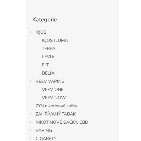
Přeskočit
Kategorie
kategorie
IQOS
IQOS ILUMA
TEREA
LEVIA
FiiT
DELIA
VEEV VAPING
VEEV ONE
VEEV NOW
ZYN nikotinové sáčky
ZAHŘÍVANÝ TABÁK
NIKOTINOVÉ SÁČKY, CBD
VAPING
CIGARETY