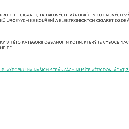
O
v
 PRODEJE CIGARET, TABÁKOVÝCH VÝROBKŮ, NIKOTINOVÝCH V
l
KŮ URČENÝCH KE KOUŘENÍ A ELEKTRONICKÝCH CIGARET OSOBÁM
á
d
a
c
Y V TÉTO KATEGORII OBSAHUJÍ NIKOTIN, KTERÝ JE VYSOCE N
í
NEJTE!
p
r
v
k
UPI VÝROBKU NA NAŠICH STRÁNKÁCH MUSÍTE VŽDY DOKLÁDAT, ŽE 
y
v
ý
p
i
s
u