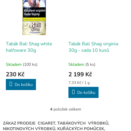
Tabák Bali Shag white
Tabák Bali Shag virginia
halfzware 30g
30g - sada 10 kusů
Skladem
(100 ks)
Skladem
(5 ks)
230 Kč
2 199 Kč
Měrná
7,33 Kč / 1 g
Do košíku
cena:
Do košíku
4
položek celkem
O
v
l
ZÁKAZ PRODEJE CIGARET, TABÁKOVÝCH VÝROBKŮ,
á
NIKOTINOVÝCH VÝROBKŮ, KUŘÁCKÝCH POMŮCEK,