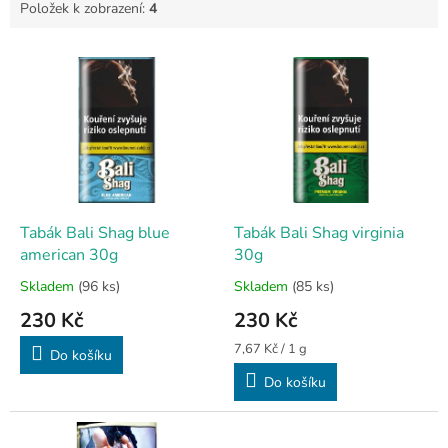
Položek k zobrazení:
4
V
ý
p
i
s
p
r
o
d
Tabák Bali Shag blue
Tabák Bali Shag virginia
u
american 30g
30g
k
Skladem
(96 ks)
Skladem
(85 ks)
Průměrné
Průměrné
t
hodnocení
hodnocení
230 Kč
230 Kč
ů
produktu
produktu
je
je
Měrná
7,67 Kč / 1 g
Do košíku
5,0
5,0
cena:
Do košíku
z
z
5
5
hvězdiček.
hvězdiček.