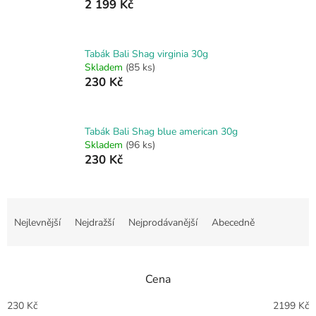
2 199 Kč
Tabák Bali Shag virginia 30g
Skladem
(85 ks)
230 Kč
Tabák Bali Shag blue american 30g
Skladem
(96 ks)
230 Kč
Ř
a
Nejlevnější
Nejdražší
Nejprodávanější
Abecedně
z
e
n
Cena
í
p
230
Kč
2199
Kč
r