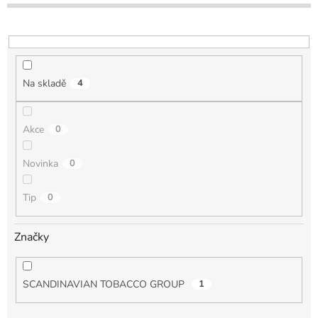
o
d
u
k
t
Na skladě
4
ů
Akce
0
Novinka
0
Tip
0
Značky
SCANDINAVIAN TOBACCO GROUP
1