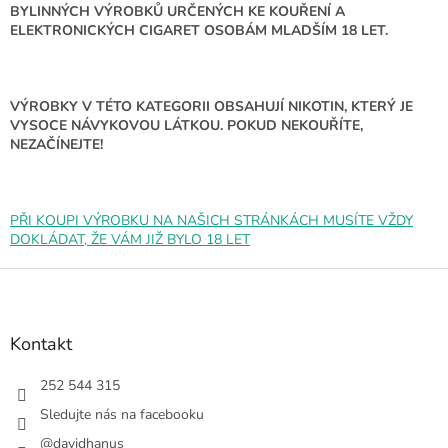
d
BYLINNÝCH VÝROBKŮ URČENÝCH KE KOUŘENÍ A
a
ELEKTRONICKÝCH CIGARET OSOBÁM MLADŠÍM 18 LET.
c
í
p
r
VÝROBKY V TÉTO KATEGORII OBSAHUJÍ NIKOTIN, KTERÝ JE
v
VYSOCE NÁVYKOVOU LÁTKOU. POKUD NEKOUŘÍTE,
k
NEZAČÍNEJTE!
y
v
ý
p
PŘI KOUPI VÝROBKU NA NAŠICH STRÁNKÁCH MUSÍTE VŽDY
i
DOKLÁDAT, ŽE VÁM JIŽ BYLO 18 LET
s
u
Z
á
p
a
Kontakt
t
í
252 544 315
Sledujte nás na facebooku
@davidhanus