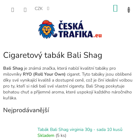
Přejít
NÁKU
na
CZK
obsah
KOŠÍK
Cigaretový tabák Bali Shag
Bali Shag
je známá značka, která nabízí kvalitní tabáky pro
milovníky
RYO (Roll Your Own)
cigaret. Tyto tabáky jsou oblíbené
díky své vynikající kvalitě a dostupné ceně, což je činí ideální volbou
pro ty, kteří si rádi balí své vlastní cigarety. Bali Shag poskytuje
bohatou chuť a příjemné aroma, které uspokojí každého náročného
kuřáka.
Nejprodávanější
Tabák Bali Shag virginia 30g - sada 10 kusů
Skladem
(5 ks)