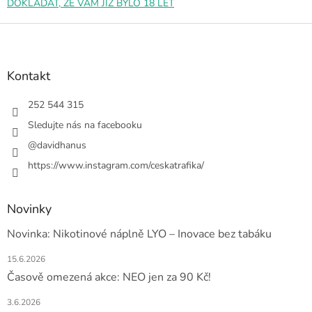
i
DOKLÁDAT, ŽE VÁM JIŽ BYLO 18 LET
s
u
Z
á
p
a
Kontakt
t
í
252 544 315
Sledujte nás na facebooku
@davidhanus
https://www.instagram.com/ceskatrafika/
Novinky
Novinka: Nikotinové náplně LYO – Inovace bez tabáku
15.6.2026
Časově omezená akce: NEO jen za 90 Kč!
3.6.2026