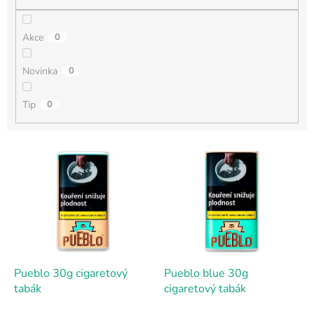
Akce
0
Novinka
0
Tip
0
V
ý
p
i
s
p
r
o
d
Pueblo 30g cigaretový
Pueblo blue 30g
u
tabák
cigaretový tabák
k