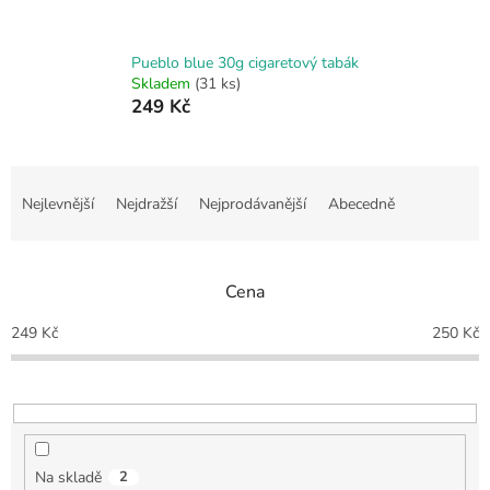
Pueblo blue 30g cigaretový tabák
Skladem
(31 ks)
249 Kč
Ř
a
Nejlevnější
Nejdražší
Nejprodávanější
Abecedně
z
e
n
Cena
í
p
249
Kč
250
Kč
r
o
d
u
k
t
Na skladě
2
ů