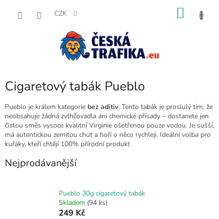
Přejít
NÁKU
na
CZK
obsah
KOŠÍK
Cigaretový tabák Pueblo
Pueblo je králem kategorie
bez aditiv
. Tento tabák je proslulý tím, že
neobsahuje žádná zvlhčovadla ani chemické přísady – dostanete jen
čistou směs vysoce kvalitní Virginie ošetřenou pouze vodou. Je sušší,
má autentickou zemitou chuť a hoří o něco rychleji. Ideální volba pro
kuřáky, kteří chtějí 100% přírodní produkt
Nejprodávanější
Pueblo 30g cigaretový tabák
Skladem
(94 ks)
249 Kč