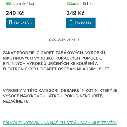
t
Skladem
(94 ks)
Skladem
(31 ks)
ů
249 Kč
249 Kč
Do košíku
Do košíku
2
položek celkem
O
v
l
ZÁKAZ PRODEJE CIGARET, TABÁKOVÝCH VÝROBKŮ,
á
NIKOTINOVÝCH VÝROBKŮ, KUŘÁCKÝCH POMŮCEK,
d
BYLINNÝCH VÝROBKŮ URČENÝCH KE KOUŘENÍ A
a
ELEKTRONICKÝCH CIGARET OSOBÁM MLADŠÍM 18 LET.
c
í
p
r
VÝROBKY V TÉTO KATEGORII OBSAHUJÍ NIKOTIN, KTERÝ JE
v
VYSOCE NÁVYKOVOU LÁTKOU. POKUD NEKOUŘÍTE,
k
NEZAČÍNEJTE!
y
v
ý
p
PŘI KOUPI VÝROBKU NA NAŠICH STRÁNKÁCH MUSÍTE VŽDY