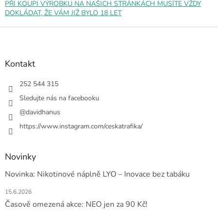
p
PŘI KOUPI VÝROBKU NA NAŠICH STRÁNKÁCH MUSÍTE VŽDY
i
DOKLÁDAT, ŽE VÁM JIŽ BYLO 18 LET
s
u
Z
á
p
a
Kontakt
t
í
252 544 315
Sledujte nás na facebooku
@davidhanus
https://www.instagram.com/ceskatrafika/
Novinky
Novinka: Nikotinové náplně LYO – Inovace bez tabáku
15.6.2026
Časově omezená akce: NEO jen za 90 Kč!