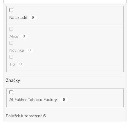
u
k
t
Na skladě
6
ů
Akce
0
Novinka
0
Tip
0
Značky
Al Fakher Tobacco Factory
6
Položek k zobrazení:
6
V