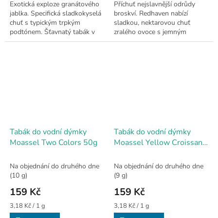
Exotická exploze granátového
Příchuť nejslavnější odrůdy
jablka. Specifická sladkokyselá
broskví. Redhaven nabízí
chuť s typickým trpkým
sladkou, nektarovou chuť
podtónem. Šťavnatý tabák v
zralého ovoce s jemným
50g balení.
aroma. Balení 50 g.
Tabák do vodní dýmky
Tabák do vodní dýmky
Moassel Two Colors 50g
Moassel Yellow Croissant
50g
Na objednání do druhého dne
Na objednání do druhého dne
(10 g)
(9 g)
159 Kč
159 Kč
Měrná
Měrná
3,18 Kč / 1 g
3,18 Kč / 1 g
cena:
cena: