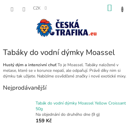
Přejít
NÁKU
na
CZK
obsah
KOŠÍK
Tabáky do vodní dýmky Moassel
Hustý dým a intenzivní chuť
To je Moassel. Tabáky naložené v
melase, které se v korunce nepalí, ale odpařují. Právě díky nim si
dýmku tak užijete. Nabízíme osvědčené značky i nové exotické mixy.
Nejprodávanější
Tabák do vodní dýmky Moassel Yellow Croissant
50g
Na objednání do druhého dne
(9 g)
159 Kč