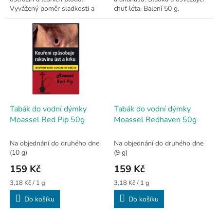
Vyvážený poměr sladkosti a
chuť léta. Balení 50 g.
jemné kyselosti. Balení 50 g.
Tabák do vodní dýmky
Tabák do vodní dýmky
Moassel Red Pip 50g
Moassel Redhaven 50g
Na objednání do druhého dne
Na objednání do druhého dne
(10 g)
(9 g)
159 Kč
159 Kč
Měrná
Měrná
3,18 Kč / 1 g
3,18 Kč / 1 g
cena:
cena:
Do košíku
Do košíku