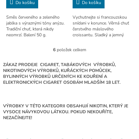
Do košíku
Do košíku
Směs červeného a zeleného
Vychutnejte si francouzskou
jablka s výraznými tóny anýzu.
snídani v korunce. Věrná chuť
Tradiční chuť, která nikdy
čerstvého máslového
neomrzí. Balení 50 g.
croissantu. Sladký a jemný
dezertní tabák.
6
položek celkem
O
v
l
ZÁKAZ PRODEJE CIGARET, TABÁKOVÝCH VÝROBKŮ,
á
NIKOTINOVÝCH VÝROBKŮ, KUŘÁCKÝCH POMŮCEK,
d
BYLINNÝCH VÝROBKŮ URČENÝCH KE KOUŘENÍ A
a
ELEKTRONICKÝCH CIGARET OSOBÁM MLADŠÍM 18 LET.
c
í
p
r
VÝROBKY V TÉTO KATEGORII OBSAHUJÍ NIKOTIN, KTERÝ JE
v
VYSOCE NÁVYKOVOU LÁTKOU. POKUD NEKOUŘÍTE,
k
NEZAČÍNEJTE!
y
v
ý