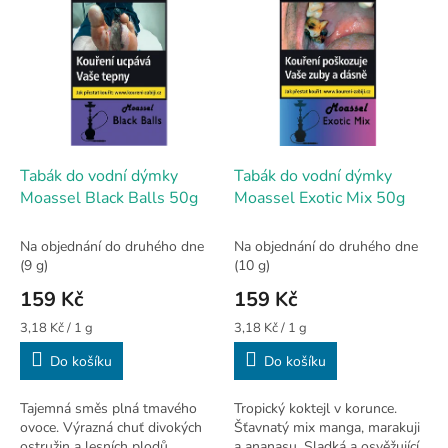
ý
p
i
s
p
r
o
d
Tabák do vodní dýmky
Tabák do vodní dýmky
u
Moassel Black Balls 50g
Moassel Exotic Mix 50g
k
t
Na objednání do druhého dne
Na objednání do druhého dne
ů
(9 g)
(10 g)
159 Kč
159 Kč
Měrná
Měrná
3,18 Kč / 1 g
3,18 Kč / 1 g
cena:
cena:
Do košíku
Do košíku
Tajemná směs plná tmavého
Tropický koktejl v korunce.
ovoce. Výrazná chuť divokých
Šťavnatý mix manga, marakuji
ostružin a lesních plodů.
a ananasu. Sladká a osvěžující