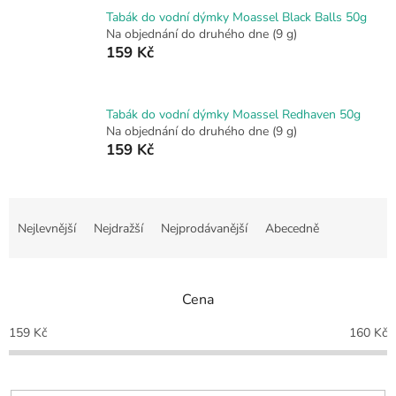
Tabák do vodní dýmky Moassel Black Balls 50g
Na objednání do druhého dne
(9 g)
159 Kč
Tabák do vodní dýmky Moassel Redhaven 50g
Na objednání do druhého dne
(9 g)
159 Kč
Ř
a
Nejlevnější
Nejdražší
Nejprodávanější
Abecedně
z
e
n
Cena
í
p
159
Kč
160
Kč
r
o
d