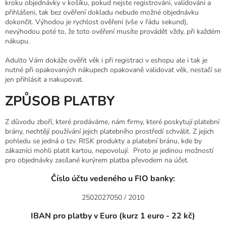
kroku objednávky v košíku, pokud nejste registrováni, validováni a
přihlášeni, tak bez ověření dokladu nebude možné objednávku
dokončit. Výhodou je rychlost ověření (vše v řádu sekund),
nevýhodou poté to, že toto ověření musíte provádět vždy, při každém
nákupu.
Adulto Vám dokáže ověřit věk i při registraci v eshopu ale i tak je
nutné při opakovaných nákupech opakovaně validovat věk, nestačí se
jen přihlásit a nakupovat.
ZPŮSOB PLATBY
Z důvodu zboří, které prodáváme, nám firmy, které poskytují platební
brány, nechtějí používání jejich platebního prostředí schválit. Z jejich
pohledu se jedná o tzv. RISK produkty a platební bránu, kde by
zákazníci mohli platit kartou, nepovolují. Proto je jedinou možností
pro objednávky zasílané kurýrem platba převodem na účet.
Číslo účtu vedeného u FIO banky:
2502027050 / 2010
IBAN pro platby v Euro (kurz 1 euro - 22 kč)