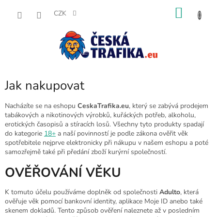
Přejít
NÁKU
na
CZK
obsah
KOŠÍK
Jak nakupovat
Nacházíte se na eshopu
CeskaTrafika.eu
, který se zabývá prodejem
tabákových a nikotinových výrobků, kuřáckých potřeb, alkoholu,
erotických časopisů a stíracích losů. Všechny tyto produkty spadají
do kategorie
18+
a naší povinností je podle zákona ověřit věk
spotřebitele nejprve elektronicky při nákupu v našem eshopu a poté
samozřejmě také při předání zboží kurýrní společností.
OVĚŘOVÁNÍ VĚKU
K tomuto účelu používáme doplněk od společnosti
Adulto
, která
ověřuje věk pomocí bankovní identity, aplikace Moje ID anebo také
skenem dokladů. Tento způsob ověření naleznete až v posledním