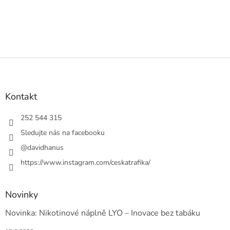
Z
á
p
a
Kontakt
t
í
252 544 315
Sledujte nás na facebooku
@davidhanus
https://www.instagram.com/ceskatrafika/
Novinky
Novinka: Nikotinové náplně LYO – Inovace bez tabáku