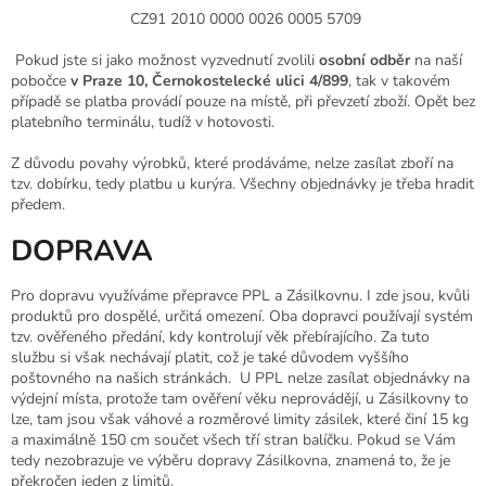
CZ91 2010 0000 0026 0005 5709
Pokud jste si jako možnost vyzvednutí zvolili
osobní odběr
na naší
pobočce
v Praze 10, Černokostelecké ulici 4/899
, tak v takovém
případě se platba provádí pouze na místě, při převzetí zboží. Opět bez
platebního terminálu, tudíž v hotovosti.
Z důvodu povahy výrobků, které prodáváme, nelze zasílat zboří na
tzv. dobírku, tedy platbu u kurýra. Všechny objednávky je třeba hradit
předem.
DOPRAVA
Pro dopravu využíváme přepravce PPL a Zásilkovnu. I zde jsou, kvůli
produktů pro dospělé, určitá omezení. Oba dopravci používají systém
tzv. ověřeného předání, kdy kontrolují věk přebírajícího. Za tuto
službu si však nechávají platit, což je také důvodem vyššího
poštovného na našich stránkách. U PPL nelze zasílat objednávky na
výdejní místa, protože tam ověření věku neprovádějí, u Zásilkovny to
lze, tam jsou však váhové a rozměrové limity zásilek, které činí 15 kg
a maximálně 150 cm součet všech tří stran balíčku. Pokud se Vám
tedy nezobrazuje ve výběru dopravy Zásilkovna, znamená to, že je
překročen jeden z limitů.