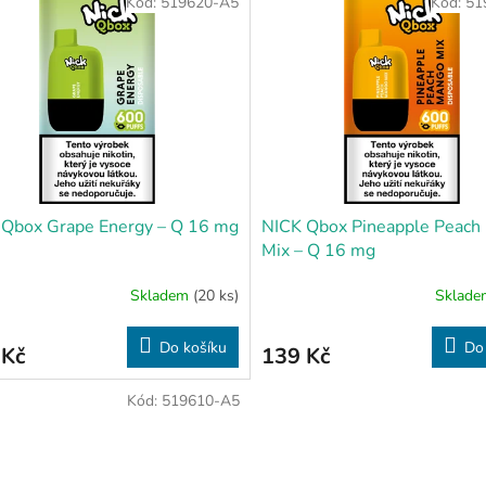
Kód:
519620-A5
Kód:
51
 Qbox Grape Energy – Q 16 mg
NICK Qbox Pineapple Peach
Mix – Q 16 mg
Skladem
(20 ks)
Sklad
Do košíku
Do
 Kč
139 Kč
Kód:
519610-A5