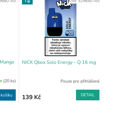
9660-A5
Kód:
519640-A5
Tip
 Mango
NICK Qbox Solo Energy – Q 16 mg
em
(20 ks)
Pouze pro přihlášené
DETAIL
 košíku
139 Kč