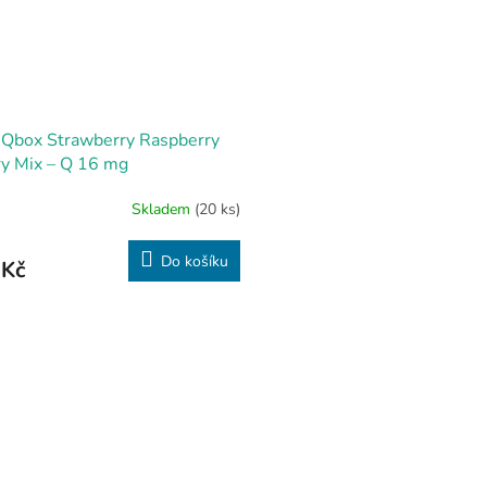
 Qbox Strawberry Raspberry
y Mix – Q 16 mg
Skladem
(20 ks)
Do košíku
 Kč
O
v
l
á
d
a
c
í
p