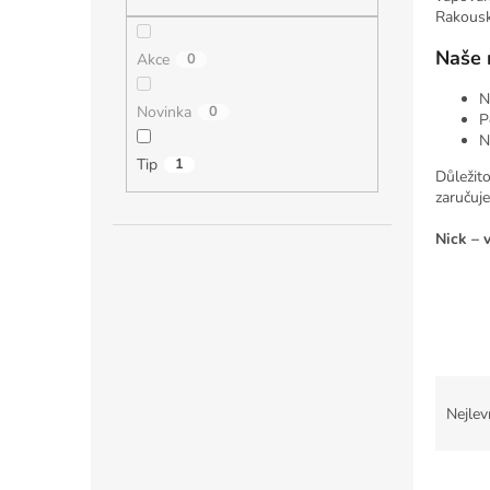
n
Rakousk
e
l
Naše 
Akce
0
N
Novinka
0
P
N
Tip
1
Důležito
zaručuj
Nick – 
Ř
a
Nejlev
z
e
V
n