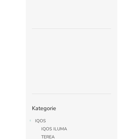
Přeskočit
Kategorie
kategorie
IQOS
IQOS ILUMA
TEREA