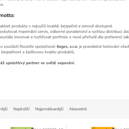
o.
motto:
abízet produkty v nejvyšší kvalitě, bezpečné a cenově dostupné.
oskytovat maximální servis, odborné poradenství a rychlou distribuci zbo
eustále inovovat a rozšiřovat portfolio o nové příchutě dle preferencí zák
u součástí filozofie společnosti
4ages, s.r.o.
je pravidelné testování všec
e bezpečnost a špičkovou kvalitu produktů.
váš spolehlivý partner ve světě vapování.
nější
Nejdražší
Nejprodávanější
Abecedně