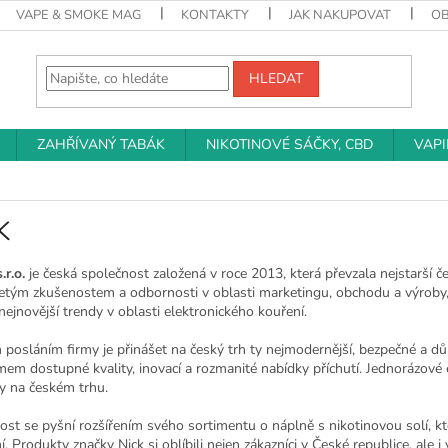
VAPE & SMOKE MAG
KONTAKTY
JAK NAKUPOVAT
O
HLEDAT
ZAHŘÍVANÝ TABÁK
NIKOTINOVÉ SÁČKY, CBD
VAP
K
.r.o.
je česká společnost založená v roce 2013, která převzala nejstarší č
etým zkušenostem a odbornosti v oblasti marketingu, obchodu a výroby
nejnovější trendy v oblasti elektronického kouření.
 posláním firmy je přinášet na český trh ty nejmodernější, bezpečné a 
em dostupné kvality, inovací a rozmanité nabídky příchutí. Jednorázové 
y na českém trhu.
st se pyšní rozšířením svého sortimentu o náplně s nikotinovou solí, které
. Produkty značky Nick si oblíbili nejen zákazníci v České republice, ale 