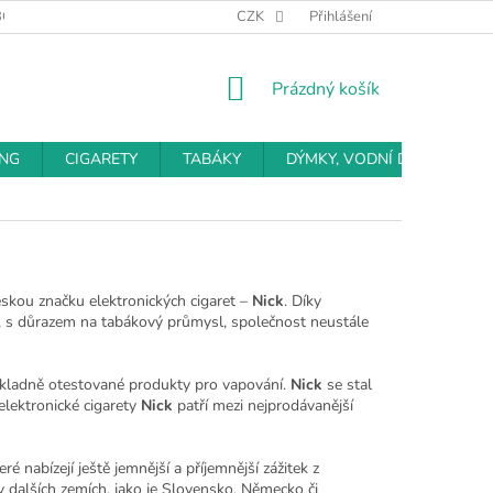
BCHODNÍ PODMÍNKY
PODMÍNKY OCHRANY OSOBNÍCH ÚDAJŮ
CZK
Přihlášení
NÁKUPNÍ
Prázdný košík
KOŠÍK
ING
CIGARETY
TABÁKY
DÝMKY, VODNÍ DÝMKY
eskou značku elektronických cigaret –
Nick
. Díky
, s důrazem na tabákový průmysl, společnost neustále
důkladně otestované produkty pro vapování.
Nick
se stal
elektronické cigarety
Nick
patří mezi nejprodávanější
 nabízejí ještě jemnější a příjemnější zážitek z
i v dalších zemích, jako je Slovensko, Německo či