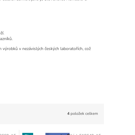
ží.
azníků.
h výrobků v nezávislých českých laboratořích, což
4
položek celkem