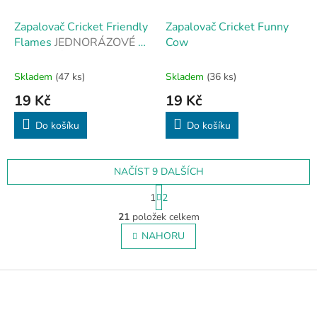
Zapalovač Cricket Friendly
Zapalovač Cricket Funny
Flames
JEDNORÁZOVÉ A
Cow
STYLOVÉ
Skladem
(47 ks)
Skladem
(36 ks)
19 Kč
19 Kč
Do košíku
Do košíku
NAČÍST 9 DALŠÍCH
S
1
2
t
O
r
21
položek celkem
v
á
l
NAHORU
n
á
k
o
d
v
Z
a
á
c
á
n
í
p
í