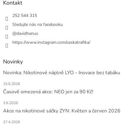
p
a
Kontakt
r
t
v
í
252 544 315
k
y
Sledujte nás na facebooku
v
@davidhanus
ý
p
https://www.instagram.com/ceskatrafika/
i
s
u
Novinky
Novinka: Nikotinové náplně LYO – Inovace bez tabáku
15.6.2026
Časově omezená akce: NEO jen za 90 Kč!
3.6.2026
Akce na nikotinové sáčky ZYN: Květen a červen 2026
27.4.2026