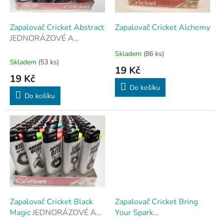
r
u
o
k
d
t
Zapalovač Cricket Abstract
Zapalovač Cricket Alchemy
u
ů
JEDNORÁZOVÉ A
k
STYLOVÉ
Skladem
(86 ks)
Průměrné
t
Skladem
(53 ks)
hodnocení
19 Kč
ů
produktu
19 Kč
je
Do košíku
5,0
Do košíku
z
5
hvězdiček.
Zapalovač Cricket Black
Zapalovač Cricket Bring
Magic
JEDNORÁZOVÉ A
Your Spark