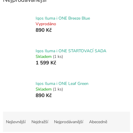
Iqos Iluma i ONE Breeze Blue
Vyprodáno
890 Kč
Iqos Iluma i ONE STARTOVACÍ SADA
Skladem
(1 ks)
1 599 Kč
Iqos Iluma i ONE Leaf Green
Skladem
(1 ks)
890 Kč
Ř
a
Nejlevnější
Nejdražší
Nejprodávanější
Abecedně
z