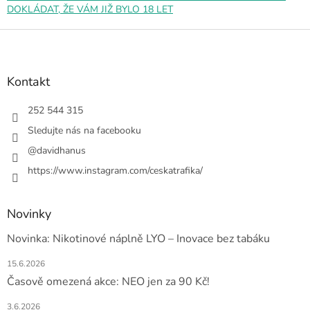
i
DOKLÁDAT, ŽE VÁM JIŽ BYLO 18 LET
s
u
Z
á
p
a
Kontakt
t
í
252 544 315
Sledujte nás na facebooku
@davidhanus
https://www.instagram.com/ceskatrafika/
Novinky
Novinka: Nikotinové náplně LYO – Inovace bez tabáku
15.6.2026
Časově omezená akce: NEO jen za 90 Kč!
3.6.2026