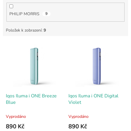
PHILIP MORRIS
9
Položek k zobrazení:
9
V
ý
p
i
s
p
r
o
d
Iqos Iluma i ONE Breeze
Iqos Iluma i ONE Digital
u
Blue
Violet
k
t
Vyprodáno
Vyprodáno
ů
890 Kč
890 Kč