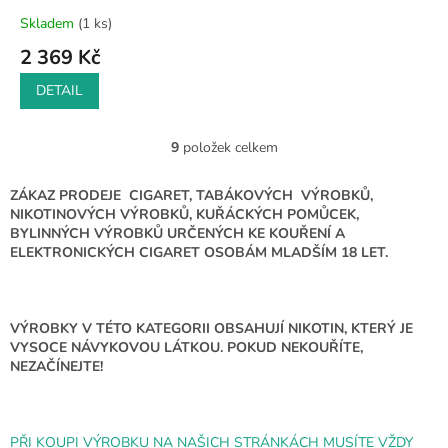
Skladem
(1 ks)
2 369 Kč
DETAIL
9
položek celkem
O
v
l
ZÁKAZ PRODEJE CIGARET, TABÁKOVÝCH VÝROBKŮ,
á
NIKOTINOVÝCH VÝROBKŮ, KUŘÁCKÝCH POMŮCEK,
d
BYLINNÝCH VÝROBKŮ URČENÝCH KE KOUŘENÍ A
a
ELEKTRONICKÝCH CIGARET OSOBÁM MLADŠÍM 18 LET.
c
í
p
r
VÝROBKY V TÉTO KATEGORII OBSAHUJÍ NIKOTIN, KTERÝ JE
v
VYSOCE NÁVYKOVOU LÁTKOU. POKUD NEKOUŘÍTE,
k
NEZAČÍNEJTE!
y
v
ý
p
PŘI KOUPI VÝROBKU NA NAŠICH STRÁNKÁCH MUSÍTE VŽDY