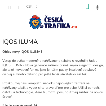
Přejít
NÁKU
na
CZK
obsah
KOŠÍK
IQOS ILUMA
Objev nový IQOS ILUMA i
Vstup do světa moderního nahřívaného tabáku s revoluční řadou
IQOS ILUMA i! Nová generace zařízení přináší nejen elegantní design,
ale také inovativní funkce jako je režim pauzy, intuitivní dotykový
displej a mnoho dalšího pro ještě lepší uživatelský zážitek.
Prozkoumej naši kompletní nabídku nejnovějších zařízení na
nahřívaný tabák a vyber si to pravé přímo pro sebe. Užij si pohodlí,
čistotu a technologie, které ti umožní posunout tvůj zážitek na novou
úroveň.
Nejprodávanější