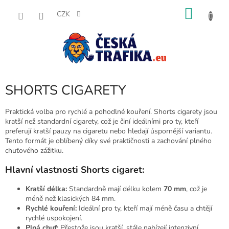
Přejít
NÁKU
na
CZK
obsah
KOŠÍK
SHORTS CIGARETY
Praktická volba pro rychlé a pohodlné kouření. Shorts cigarety jsou
kratší než standardní cigarety, což je činí ideálními pro ty, kteří
preferují kratší pauzy na cigaretu nebo hledají úspornější variantu.
Tento formát je oblíbený díky své praktičnosti a zachování plného
chuťového zážitku.
Hlavní vlastnosti Shorts cigaret:
Kratší délka:
Standardně mají délku kolem
70 mm
, což je
méně než klasických 84 mm.
Rychlé kouření:
Ideální pro ty, kteří mají méně času a chtějí
rychlé uspokojení.
Plná chuť:
Přestože jsou kratší, stále nabízejí intenzivní