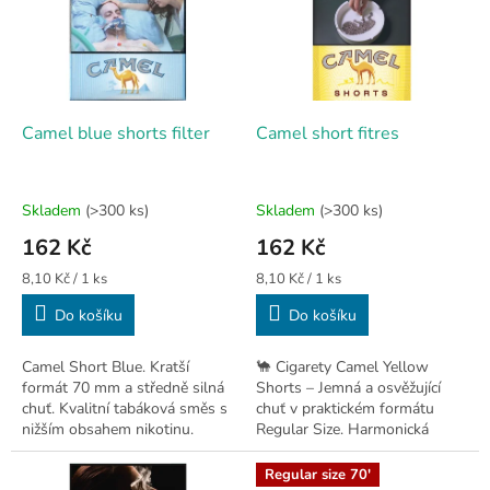
i
s
p
r
o
d
Camel blue shorts filter
Camel short fitres
u
k
t
Skladem
(>300 ks)
Skladem
(>300 ks)
ů
162 Kč
162 Kč
Měrná
Měrná
8,10 Kč / 1 ks
8,10 Kč / 1 ks
cena:
cena:
Do košíku
Do košíku
Camel Short Blue. Kratší
🐪 Cigarety Camel Yellow
formát 70 mm a středně silná
Shorts – Jemná a osvěžující
chuť. Kvalitní tabáková směs s
chuť v praktickém formátu
nižším obsahem nikotinu.
Regular Size. Harmonická
směs pro lehčí zážitek.
Regular size 70'