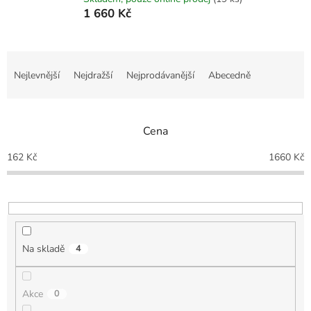
1 660 Kč
Ř
a
Nejlevnější
Nejdražší
Nejprodávanější
Abecedně
z
e
n
Cena
í
p
162
Kč
1660
Kč
r
o
d
u
k
t
Na skladě
4
ů
Akce
0