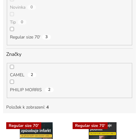
Novinka
0
Tip
0
Regular size 70'
3
Značky
CAMEL
2
PHILIP MORRIS
2
Položek k zobrazení:
4
V
Regular size 70'
Regular size 70'
ý
p