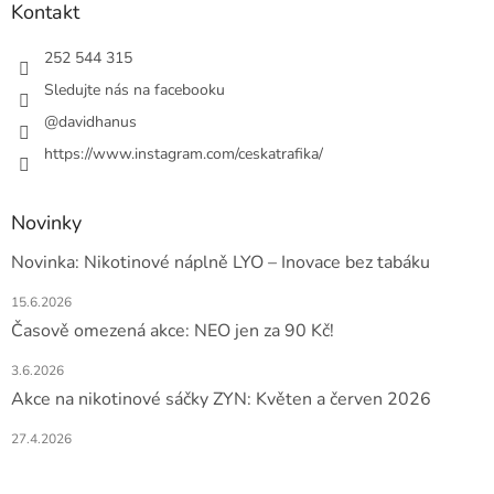
a
Kontakt
t
í
252 544 315
Sledujte nás na facebooku
@davidhanus
https://www.instagram.com/ceskatrafika/
Novinky
Novinka: Nikotinové náplně LYO – Inovace bez tabáku
15.6.2026
Časově omezená akce: NEO jen za 90 Kč!
3.6.2026
Akce na nikotinové sáčky ZYN: Květen a červen 2026
27.4.2026