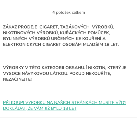
4
položek celkem
O
v
l
ZÁKAZ PRODEJE CIGARET, TABÁKOVÝCH VÝROBKŮ,
á
NIKOTINOVÝCH VÝROBKŮ, KUŘÁCKÝCH POMŮCEK,
d
BYLINNÝCH VÝROBKŮ URČENÝCH KE KOUŘENÍ A
a
ELEKTRONICKÝCH CIGARET OSOBÁM MLADŠÍM 18 LET.
c
í
p
r
VÝROBKY V TÉTO KATEGORII OBSAHUJÍ NIKOTIN, KTERÝ JE
v
VYSOCE NÁVYKOVOU LÁTKOU. POKUD NEKOUŘÍTE,
k
NEZAČÍNEJTE!
y
v
ý
p
PŘI KOUPI VÝROBKU NA NAŠICH STRÁNKÁCH MUSÍTE VŽDY
i
DOKLÁDAT, ŽE VÁM JIŽ BYLO 18 LET
s
u
Z
á
p