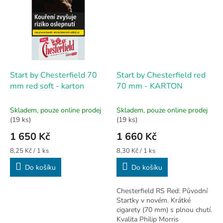
Start by Chesterfield 70
Start by Chesterfield red
mm red soft - karton
70 mm - KARTON
Skladem, pouze online prodej
Skladem, pouze online prodej
(19 ks)
(19 ks)
1 650 Kč
1 660 Kč
Měrná
Měrná
8,25 Kč / 1 ks
8,30 Kč / 1 ks
cena:
cena:
Do košíku
Do košíku
Chesterfield RS Red: Původní
Startky v novém. Krátké
cigarety (70 mm) s plnou chutí.
Kvalita Philip Morris