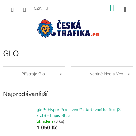
Přejít
NÁKU
na
CZK
obsah
KOŠÍK
GLO
Přístroje Glo
Náplně Neo a Veo
Nejprodávanější
glo™ Hyper Pro x veo™ startovací balíček (3
krab) - Lapis Blue
Skladem
(3 ks)
1 050 Kč