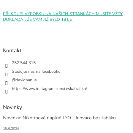
v
ý
p
PŘI KOUPI VÝROBKU NA NAŠICH STRÁNKÁCH MUSÍTE VŽDY
i
DOKLÁDAT, ŽE VÁM JIŽ BYLO 18 LET
s
u
Z
á
p
a
Kontakt
t
í
252 544 315
Sledujte nás na facebooku
@davidhanus
https://www.instagram.com/ceskatrafika/
Novinky
Novinka: Nikotinové náplně LYO – Inovace bez tabáku
15.6.2026