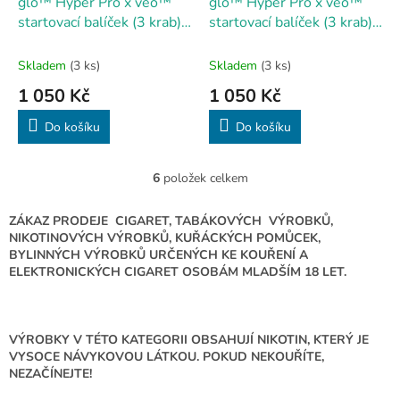
glo™ Hyper Pro x veo™
glo™ Hyper Pro x veo™
startovací balíček (3 krab) -
startovací balíček (3 krab) -
Purple/Saphire
Ruby/Black
Skladem
(3 ks)
Skladem
(3 ks)
1 050 Kč
1 050 Kč
Do košíku
Do košíku
6
položek celkem
O
v
l
ZÁKAZ PRODEJE CIGARET, TABÁKOVÝCH VÝROBKŮ,
á
NIKOTINOVÝCH VÝROBKŮ, KUŘÁCKÝCH POMŮCEK,
d
BYLINNÝCH VÝROBKŮ URČENÝCH KE KOUŘENÍ A
a
ELEKTRONICKÝCH CIGARET OSOBÁM MLADŠÍM 18 LET.
c
í
p
r
VÝROBKY V TÉTO KATEGORII OBSAHUJÍ NIKOTIN, KTERÝ JE
v
VYSOCE NÁVYKOVOU LÁTKOU. POKUD NEKOUŘÍTE,
k
NEZAČÍNEJTE!
y