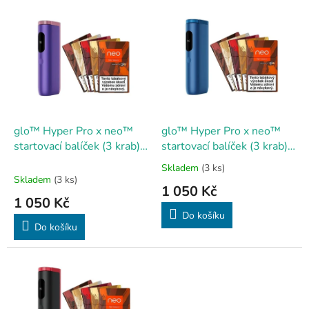
V
ý
p
i
s
p
r
o
d
glo™ Hyper Pro x neo™
glo™ Hyper Pro x neo™
u
startovací balíček (3 krab) -
startovací balíček (3 krab)
k
Purple/Saphire
lapis blue
Skladem
(3 ks)
Průměrné
t
Skladem
(3 ks)
hodnocení
1 050 Kč
ů
produktu
1 050 Kč
je
Do košíku
3,0
Do košíku
z
5
hvězdiček.