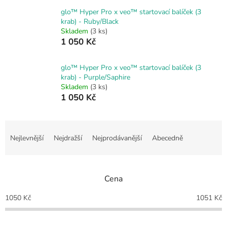
glo™ Hyper Pro x veo™ startovací balíček (3
krab) - Ruby/Black
Skladem
(3 ks)
1 050 Kč
glo™ Hyper Pro x veo™ startovací balíček (3
krab) - Purple/Saphire
Skladem
(3 ks)
1 050 Kč
Ř
a
Nejlevnější
Nejdražší
Nejprodávanější
Abecedně
z
e
n
Cena
í
p
1050
Kč
1051
Kč
r
o
d