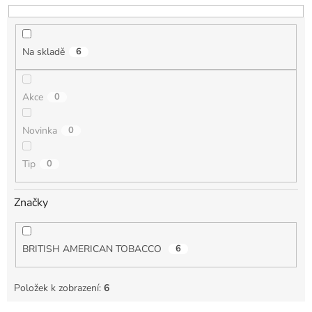
u
k
t
Na skladě
6
ů
Akce
0
Novinka
0
Tip
0
Značky
BRITISH AMERICAN TOBACCO
6
Položek k zobrazení:
6