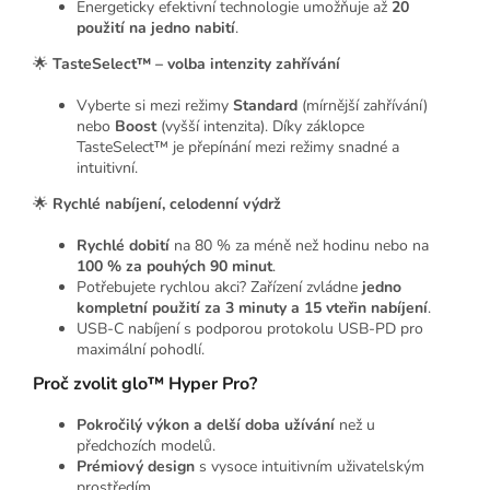
Energeticky efektivní technologie umožňuje až
20
použití na jedno nabití
.
🌟
TasteSelect™ – volba intenzity zahřívání
Vyberte si mezi režimy
Standard
(mírnější zahřívání)
nebo
Boost
(vyšší intenzita). Díky záklopce
TasteSelect™ je přepínání mezi režimy snadné a
intuitivní.
🌟
Rychlé nabíjení, celodenní výdrž
Rychlé dobití
na 80 % za méně než hodinu nebo na
100 % za pouhých 90 minut
.
Potřebujete rychlou akci? Zařízení zvládne
jedno
kompletní použití za 3 minuty a 15 vteřin nabíjení
.
USB-C nabíjení s podporou protokolu USB-PD pro
maximální pohodlí.
Proč zvolit glo™ Hyper Pro?
Pokročilý výkon a delší doba užívání
než u
předchozích modelů.
Prémiový design
s vysoce intuitivním uživatelským
prostředím.