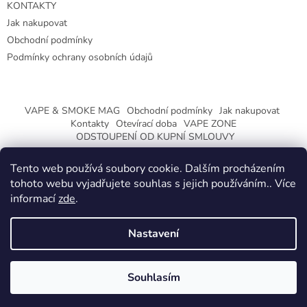
KONTAKTY
Jak nakupovat
Obchodní podmínky
Podmínky ochrany osobních údajů
VAPE & SMOKE MAG
Obchodní podmínky
Jak nakupovat
Kontakty
Otevírací doba
VAPE ZONE
ODSTOUPENÍ OD KUPNÍ SMLOUVY
Tento web používá soubory cookie. Dalším procházením
tohoto webu vyjadřujete souhlas s jejich používáním.. Více
informací
zde
.
Vytvořil Shoptet
Nastavení
Copyright 2026
CeskaTrafika.eu
. Všechna práva vyhrazena.
ZMĚNA OTEVÍRACÍ DOBY O PRÁZDNINÁCH.
Souhlasím
KLIKNETE A DOZVÍTE SE VÍCE.
Používáme
ověření věku Adulto