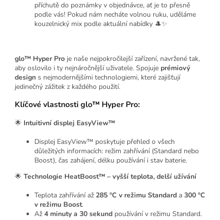
příchutě do poznámky v objednávce, ať je to přesně
podle vás! Pokud nám necháte volnou ruku, uděláme
kouzelnický mix podle aktuální nabídky 🎩✨
glo™ Hyper Pro
je naše nejpokročilejší zařízení, navržené tak,
aby oslovilo i ty nejnáročnější uživatele. Spojuje
prémiový
design
s nejmodernějšími technologiemi, které zajišťují
jedinečný zážitek z každého použití.
Klíčové vlastnosti glo™ Hyper Pro:
🌟
Intuitivní displej EasyView™
Displej EasyView™ poskytuje přehled o všech
důležitých informacích: režim zahřívání (Standard nebo
Boost), čas zahájení, délku používání i stav baterie.
🌟
Technologie HeatBoost™ – vyšší teplota, delší užívání
Teplota zahřívání až
285 °C v režimu Standard
a
300 °C
v režimu Boost
.
Až
4 minuty a 30 sekund
používání v režimu Standard.