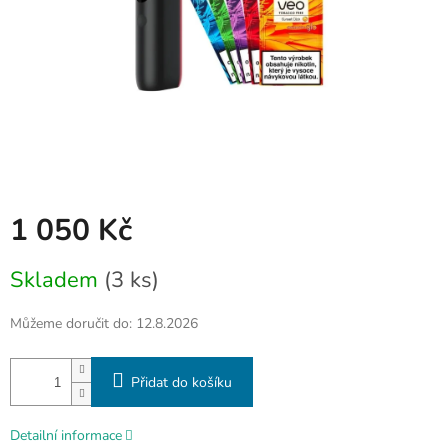
1 050 Kč
Měrná
Skladem
(3 ks)
cena:
Můžeme doručit do:
12.8.2026
Přidat do košíku
Detailní informace