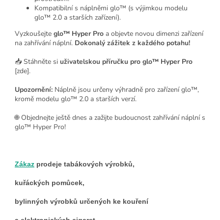
Kompatibilní s náplněmi glo™ (s výjimkou modelu
glo™ 2.0 a starších zařízení).
Vyzkoušejte
glo™ Hyper Pro
a objevte novou dimenzi zařízení
na zahřívání náplní.
Dokonalý zážitek z každého potahu!
📥 Stáhněte si
uživatelskou příručku pro glo™ Hyper Pro
[zde].
Upozornění:
Náplně jsou určeny výhradně pro zařízení glo™,
kromě modelu glo™ 2.0 a starších verzí.
🌐 Objednejte ještě dnes a zažijte budoucnost zahřívání náplní s
glo™ Hyper Pro!
Zákaz
prodeje tabákových výrobků,
kuřáckých pomůcek,
bylinných výrobků určených ke kouření
a elektronických cigaret