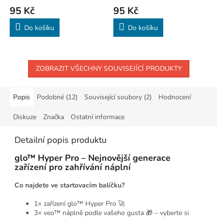
95 Kč
95 Kč
Do košíku
Do košíku
ZOBRAZIT VŠECHNY SOUVISEJÍCÍ PRODUKTY
Popis
Podobné (12)
Související soubory (2)
Hodnocení
Diskuze
Značka
Ostatní informace
Detailní popis produktu
glo™ Hyper Pro – Nejnovější generace
zařízení pro zahřívání náplní
Co najdete ve startovacím balíčku?
1× zařízení glo™ Hyper Pro 🚀
3× veo™ náplně podle vašeho gusta 🎁 – vyberte si