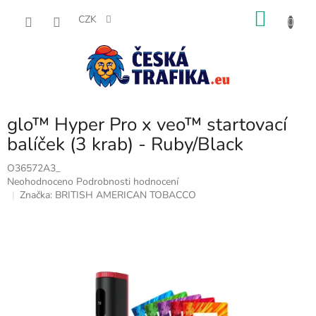
Přejít
NÁKU
na
CZK
obsah
KOŠÍK
glo™ Hyper Pro x veo™ startovací
balíček (3 krab) - Ruby/Black
O36572A3_
Průměrné
Neohodnoceno
Podrobnosti hodnocení
hodnocení
Značka:
BRITISH AMERICAN TOBACCO
produktu
je
0,0
z
5
hvězdiček.