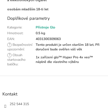
osobám mladším 18-ti let
Doplňkové parametry
Kategorie
:
Přístroje Glo
Hmotnost
:
0.5 kg
EAN
:
4031300309063
?
Bezpečnostní
Tento produkt je určen starším 18 let. Při
upozornění
:
doručení bude ověřen váš věk
?
Obsah
1x zařízení glo™ Hyper Pro 4x veo™
startovacího
náplně dle vlastního výběru
balíčku
:
Z
á
p
a
Kontakt
t
í
252 544 315