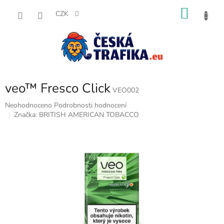
Přejít
NÁKU
na
CZK
obsah
KOŠÍK
veo™ Fresco Click
VEO002
Průměrné
Neohodnoceno
Podrobnosti hodnocení
hodnocení
Značka:
BRITISH AMERICAN TOBACCO
produktu
je
0,0
z
5
hvězdiček.