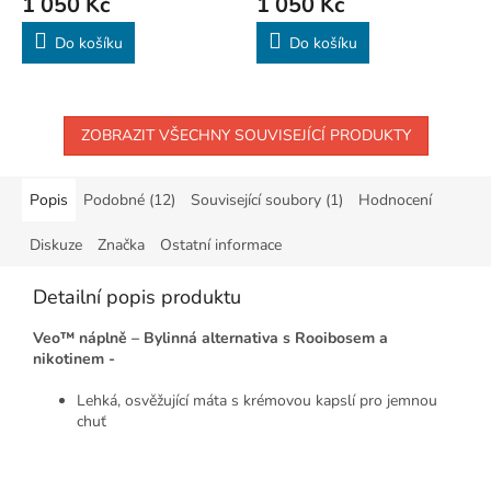
1 050 Kč
1 050 Kč
Do košíku
Do košíku
ZOBRAZIT VŠECHNY SOUVISEJÍCÍ PRODUKTY
Popis
Podobné (12)
Související soubory (1)
Hodnocení
Diskuze
Značka
Ostatní informace
Detailní popis produktu
Veo™ náplně – Bylinná alternativa s Rooibosem a
nikotinem -
Lehká, osvěžující máta s krémovou kapslí pro jemnou
chuť