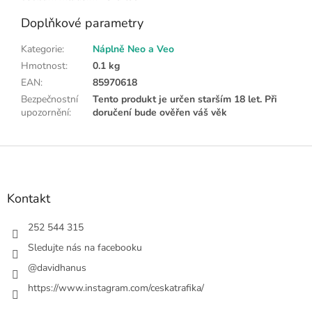
Doplňkové parametry
Kategorie
:
Náplně Neo a Veo
Hmotnost
:
0.1 kg
EAN
:
85970618
Bezpečnostní
Tento produkt je určen starším 18 let. Při
upozornění
:
doručení bude ověřen váš věk
Z
á
p
a
Kontakt
t
í
252 544 315
Sledujte nás na facebooku
@davidhanus
https://www.instagram.com/ceskatrafika/