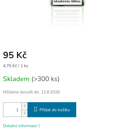
95 Kč
Měrná
4,75 Kč / 1 ks
cena:
Skladem
(>300 ks)
Můžeme doručit do:
12.8.2026
Přidat do košíku
Detailní informace