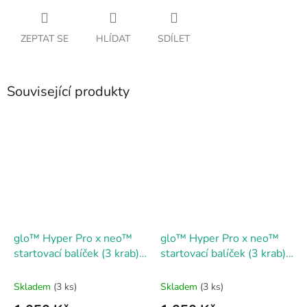
ZEPTAT SE
HLÍDAT
SDÍLET
Související produkty
glo™ Hyper Pro x neo™
glo™ Hyper Pro x neo™
startovací balíček (3 krab)
startovací balíček (3 krab) -
Ruby/Black
Purple/Saphire
Skladem
(3 ks)
Skladem
(3 ks)