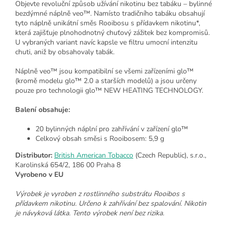
Objevte revoluční způsob užívání nikotinu bez tabáku – bylinné
bezdýmné náplně veo™. Namísto tradičního tabáku obsahují
tyto náplně unikátní směs Rooibosu s přídavkem nikotinu*,
která zajišťuje plnohodnotný chuťový zážitek bez kompromisů.
U vybraných variant navíc kapsle ve filtru umocní intenzitu
chuti, aniž by obsahovaly tabák.
Náplně veo™ jsou kompatibilní se všemi zařízeními glo™
(kromě modelu glo™ 2.0 a starších modelů) a jsou určeny
pouze pro technologii glo™ NEW HEATING TECHNOLOGY.
Balení obsahuje:
20 bylinných náplní pro zahřívání v zařízení glo™
Celkový obsah směsi s Rooibosem: 5,9 g
Distributor:
British American Tobacco
(Czech Republic), s.r.o.,
Karolinská 654/2, 186 00 Praha 8
Vyrobeno v EU
Výrobek je vyroben z rostlinného substrátu Rooibos s
přídavkem nikotinu. Určeno k zahřívání bez spalování. Nikotin
je návyková látka. Tento výrobek není bez rizika.