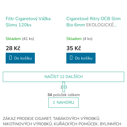
Filtr Cigaretový Vážka
Cigaretové filtry OCB Slim
Slims 120ks
Bio 6mm
EKOLOGICKÉ
CIGARETOVÉ FILTRY
Skladem
(41 ks)
Skladem
(4 ks)
28 Kč
35 Kč
Do košíku
Do košíku
NAČÍST 12 DALŠÍCH
S
1
3
t
O
r
34
položek celkem
v
á
l
NAHORU
n
á
k
o
d
v
a
ZÁKAZ PRODEJE CIGARET, TABÁKOVÝCH VÝROBKŮ,
á
c
NIKOTINOVÝCH VÝROBKŮ, KUŘÁCKÝCH POMŮCEK, BYLINNÝCH