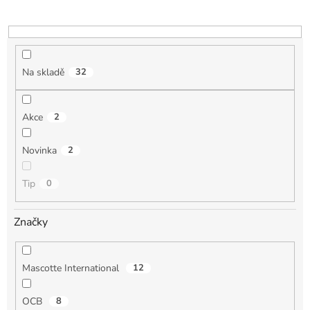
o
d
u
k
t
Na skladě
32
ů
Akce
2
Novinka
2
Tip
0
Značky
Mascotte International
12
OCB
8