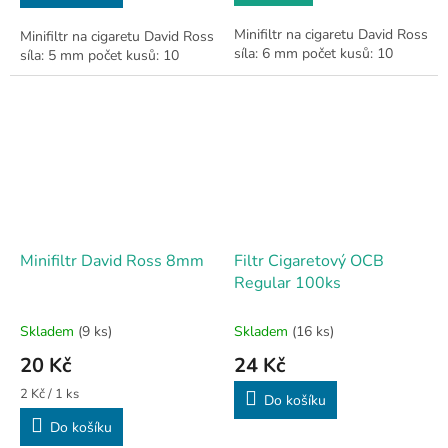
Minifiltr na cigaretu David Ross
Minifiltr na cigaretu David Ross
síla: 6 mm počet kusů: 10
síla: 5 mm počet kusů: 10
Minifiltr David Ross 8mm
Filtr Cigaretový OCB
Regular 100ks
Skladem
(9 ks)
Skladem
(16 ks)
20 Kč
24 Kč
Měrná
2 Kč / 1 ks
Do košíku
cena:
Do košíku