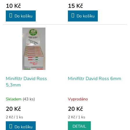
ů
10 Kč
15 Kč
Do košíku
Do košíku
Minifiltr David Ross
Minifiltr David Ross 6mm
5,3mm
Skladem
(43 ks)
Vyprodáno
20 Kč
20 Kč
Měrná
Měrná
2 Kč / 1 ks
2 Kč / 1 ks
cena:
cena:
DETAIL
Do košíku