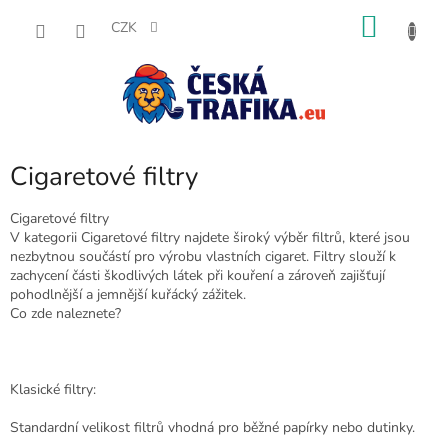
Přejít
NÁKU
na
CZK
obsah
KOŠÍK
Cigaretové filtry
Cigaretové filtry
V kategorii Cigaretové filtry najdete široký výběr filtrů, které jsou
nezbytnou součástí pro výrobu vlastních cigaret. Filtry slouží k
zachycení části škodlivých látek při kouření a zároveň zajišťují
pohodlnější a jemnější kuřácký zážitek.
Co zde naleznete?
Klasické filtry:
Standardní velikost filtrů vhodná pro běžné papírky nebo dutinky.