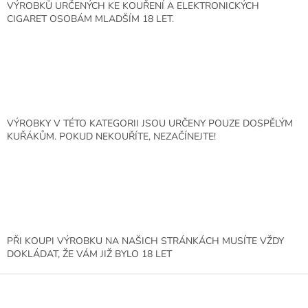
n
í
VÝROBKŮ URČENÝCH KE KOUŘENÍ A ELEKTRONICKÝCH
í
p
CIGARET OSOBÁM MLADŠÍM 18 LET.
r
v
k
y
v
ý
p
i
VÝROBKY V TÉTO KATEGORII JSOU URČENY POUZE DOSPĚLÝM
s
KUŘÁKŮM. POKUD NEKOUŘÍTE, NEZAČÍNEJTE!
u
PŘI KOUPI VÝROBKU NA NAŠICH STRÁNKÁCH MUSÍTE VŽDY
DOKLÁDAT, ŽE VÁM JIŽ BYLO 18 LET
Z
á