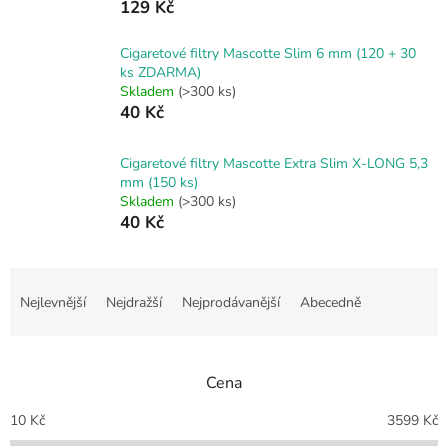
129 Kč
Cigaretové filtry Mascotte Slim 6 mm (120 + 30
ks ZDARMA)
Skladem
(>300 ks)
40 Kč
Cigaretové filtry Mascotte Extra Slim X-LONG 5,3
mm (150 ks)
Skladem
(>300 ks)
40 Kč
Ř
a
Nejlevnější
Nejdražší
Nejprodávanější
Abecedně
z
e
n
Cena
í
p
10
Kč
3599
Kč
r