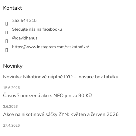
p
a
Kontakt
t
í
252 544 315
Sledujte nás na facebooku
@davidhanus
https://www.instagram.com/ceskatrafika/
Novinky
Novinka: Nikotinové náplně LYO – Inovace bez tabáku
15.6.2026
Časově omezená akce: NEO jen za 90 Kč!
3.6.2026
Akce na nikotinové sáčky ZYN: Květen a červen 2026
27.4.2026