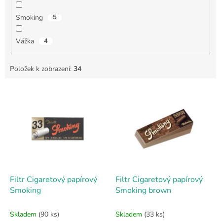
Smoking
5
Vážka
4
Položek k zobrazení:
34
V
ý
p
i
s
p
r
o
d
Filtr Cigaretový papírový
Filtr Cigaretový papírový
u
Smoking
Smoking brown
k
t
Skladem
(90 ks)
Skladem
(33 ks)