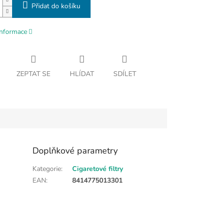
Přidat do košíku
informace
ZEPTAT SE
HLÍDAT
SDÍLET
Doplňkové parametry
Kategorie
:
Cigaretové filtry
EAN
:
8414775013301