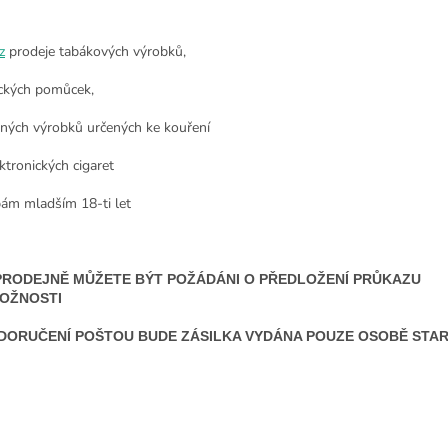
z
prodeje tabákových výrobků,
ckých pomůcek,
nných výrobků určených ke kouření
ktronických cigaret
ám mladším 18-ti let
PRODEJNĚ MŮŽETE BÝT POŽÁDÁNI O PŘEDLOŽENÍ PRŮKAZU
OŽNOSTI
 DORUČENÍ POŠTOU BUDE ZÁSILKA VYDÁNA POUZE OSOBĚ STARŠ