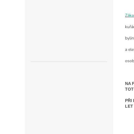
Záka
kuřá
byli
a ele
osob
NA 
TOT
PŘI
LET