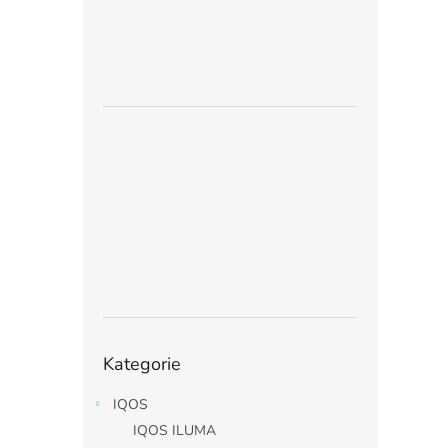
Přeskočit
Kategorie
kategorie
IQOS
IQOS ILUMA