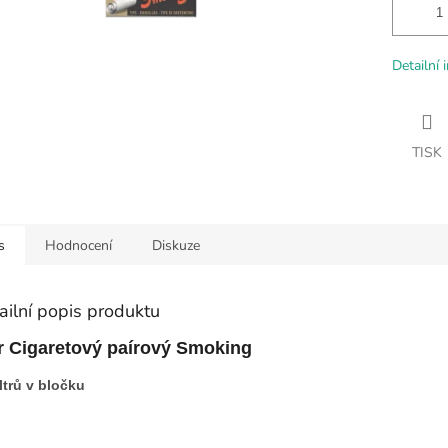
Detailní 
TISK
s
Hodnocení
Diskuze
ailní popis produktu
tr Cigaretový paírový Smoking
iltrů v bločku