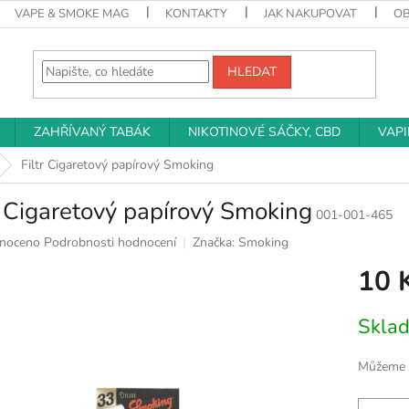
VAPE & SMOKE MAG
KONTAKTY
JAK NAKUPOVAT
O
HLEDAT
ZAHŘÍVANÝ TABÁK
NIKOTINOVÉ SÁČKY, CBD
VAP
Filtr Cigaretový papírový Smoking
r Cigaretový papírový Smoking
001-001-465
né
noceno
Podrobnosti hodnocení
Značka:
Smoking
ní
10 
u
Měrná
Skla
cena:
k.
Můžeme d