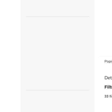
n
e
l
Popi
Det
Fil
33 f