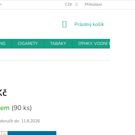
BCHODNÍ PODMÍNKY
PODMÍNKY OCHRANY OSOBNÍCH ÚDAJŮ
CZK
Přihlášení
NÁKUPNÍ
Prázdný košík
KOŠÍK
ING
CIGARETY
TABÁKY
DÝMKY, VODNÍ DÝMKY
Kč
dem
(90 ks)
oručit do:
11.8.2026