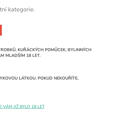
ní kategorie.
ÝROBKŮ, KUŘÁCKÝCH POMŮCEK, BYLINNÝCH
 MLADŠÍM 18 LET.
ÁVYKOVOU LÁTKOU. POKUD NEKOUŘÍTE,
VÁM JIŽ BYLO 18 LET