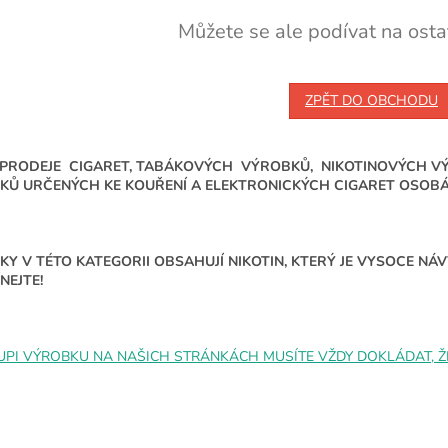
Můžete se ale podívat na ostat
ZPĚT DO OBCHODU
 PRODEJE CIGARET, TABÁKOVÝCH VÝROBKŮ, NIKOTINOVÝCH V
KŮ URČENÝCH KE KOUŘENÍ A ELEKTRONICKÝCH CIGARET OSOBÁM
Y V TÉTO KATEGORII OBSAHUJÍ NIKOTIN, KTERÝ JE VYSOCE N
NEJTE!
UPI VÝROBKU NA NAŠICH STRÁNKÁCH MUSÍTE VŽDY DOKLÁDAT, ŽE 