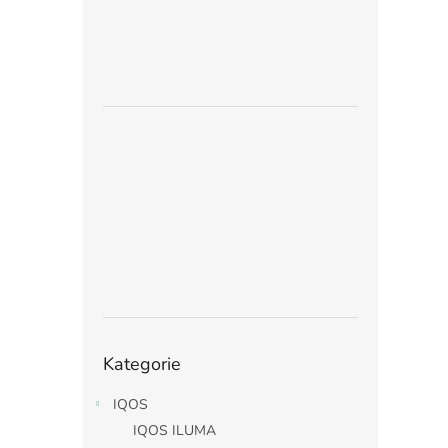
Přeskočit
Kategorie
kategorie
IQOS
IQOS ILUMA