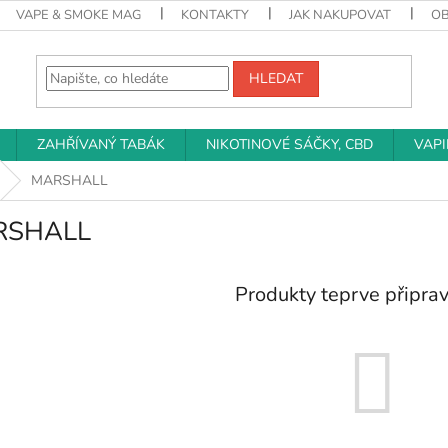
VAPE & SMOKE MAG
KONTAKTY
JAK NAKUPOVAT
O
HLEDAT
ZAHŘÍVANÝ TABÁK
NIKOTINOVÉ SÁČKY, CBD
VAP
MARSHALL
RSHALL
Produkty teprve připra