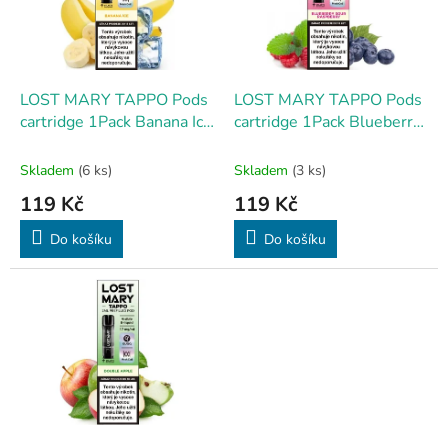
s
p
r
o
d
LOST MARY TAPPO Pods
LOST MARY TAPPO Pods
u
cartridge 1Pack Banana Ice
cartridge 1Pack Blueberry
k
17mg
Sour Raspberry 17mg
t
Skladem
(6 ks)
Skladem
(3 ks)
ů
119 Kč
119 Kč
Do košíku
Do košíku