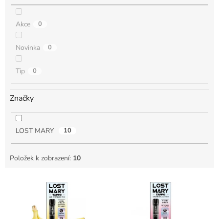
Akce
0
Novinka
0
Tip
0
Značky
LOST MARY
10
Položek k zobrazení:
10
V
ý
p
i