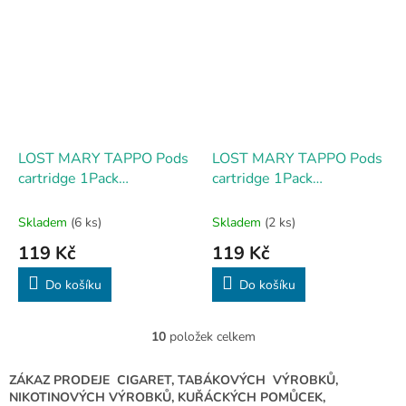
LOST MARY TAPPO Pods
LOST MARY TAPPO Pods
cartridge 1Pack
cartridge 1Pack
Strawberry Ice 17mg
Watermelon 17mg
Skladem
(6 ks)
Skladem
(2 ks)
119 Kč
119 Kč
Do košíku
Do košíku
10
položek celkem
O
v
l
ZÁKAZ PRODEJE CIGARET, TABÁKOVÝCH VÝROBKŮ,
á
NIKOTINOVÝCH VÝROBKŮ, KUŘÁCKÝCH POMŮCEK,