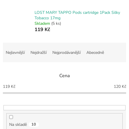
LOST MARY TAPPO Pods cartridge 1Pack Silky
Tobacco 17mg
Skladem
(5 ks)
119 Kč
Ř
a
Nejlevnější
Nejdražší
Nejprodávanější
Abecedně
z
e
n
Cena
í
p
119
Kč
120
Kč
r
o
d
u
k
t
Na skladě
10
ů