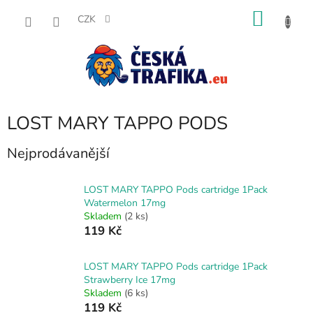
Přejít
NÁKU
na
CZK
obsah
KOŠÍK
LOST MARY TAPPO PODS
Nejprodávanější
LOST MARY TAPPO Pods cartridge 1Pack
Watermelon 17mg
Skladem
(2 ks)
119 Kč
LOST MARY TAPPO Pods cartridge 1Pack
Strawberry Ice 17mg
Skladem
(6 ks)
119 Kč