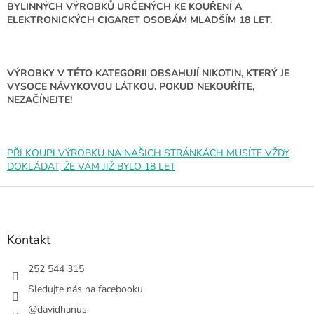
d
BYLINNÝCH VÝROBKŮ URČENÝCH KE KOUŘENÍ A
a
ELEKTRONICKÝCH CIGARET OSOBÁM MLADŠÍM 18 LET.
c
í
p
r
VÝROBKY V TÉTO KATEGORII OBSAHUJÍ NIKOTIN, KTERÝ JE
v
VYSOCE NÁVYKOVOU LÁTKOU. POKUD NEKOUŘÍTE,
k
NEZAČÍNEJTE!
y
v
ý
p
PŘI KOUPI VÝROBKU NA NAŠICH STRÁNKÁCH MUSÍTE VŽDY
i
DOKLÁDAT, ŽE VÁM JIŽ BYLO 18 LET
s
u
Z
á
p
a
Kontakt
t
í
252 544 315
Sledujte nás na facebooku
@davidhanus