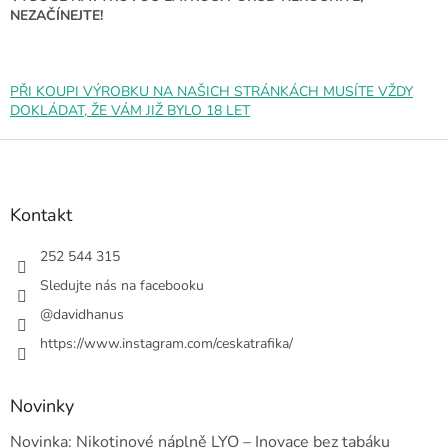
ý
NEZAČÍNEJTE!
p
i
s
u
PŘI KOUPI VÝROBKU NA NAŠICH STRÁNKÁCH MUSÍTE VŽDY
DOKLÁDAT, ŽE VÁM JIŽ BYLO 18 LET
Z
á
p
a
Kontakt
t
í
252 544 315
Sledujte nás na facebooku
@davidhanus
https://www.instagram.com/ceskatrafika/
Novinky
Novinka: Nikotinové náplně LYO – Inovace bez tabáku