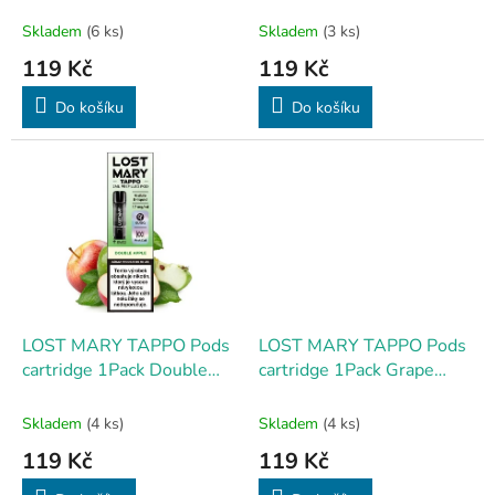
k
17mg
Sour Raspberry 17mg
t
Skladem
(6 ks)
Skladem
(3 ks)
ů
119 Kč
119 Kč
Do košíku
Do košíku
LOST MARY TAPPO Pods
LOST MARY TAPPO Pods
cartridge 1Pack Double
cartridge 1Pack Grape
Apple 17mg
17mg
Skladem
(4 ks)
Skladem
(4 ks)
119 Kč
119 Kč