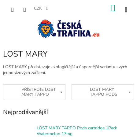
Přejít
NÁKU
na
CZK
obsah
KOŠÍK
LOST MARY
LOST MARY představuje ekologičtější a úspornější variantu svých
jednorázových zařízení.
PŘÍSTROJE LOST
LOST MARY
MARY TAPPO
TAPPO PODS
Nejprodávanější
LOST MARY TAPPO Pods cartridge 1Pack
Watermelon 17mg