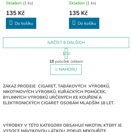
Skladem
(1 ks)
Skladem
(1 ks)
135 Kč
135 Kč
Do košíku
Do košíku
NAČÍST 6 DALŠÍCH
S
1
2
t
O
r
18
položek celkem
v
á
l
NAHORU
n
á
k
o
d
v
a
ZÁKAZ PRODEJE CIGARET, TABÁKOVÝCH VÝROBKŮ,
á
c
NIKOTINOVÝCH VÝROBKŮ, KUŘÁCKÝCH POMŮCEK,
n
í
BYLINNÝCH VÝROBKŮ URČENÝCH KE KOUŘENÍ A
í
p
ELEKTRONICKÝCH CIGARET OSOBÁM MLADŠÍM 18 LET.
r
v
k
y
VÝROBKY V TÉTO KATEGORII OBSAHUJÍ NIKOTIN, KTERÝ JE
v
VYSOCE NÁVYKOVOU LÁTKOU. POKUD NEKOUŘÍTE,