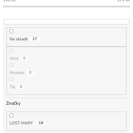
r
o
d
u
k
t
Na skladě
17
ů
Akce
0
Novinka
0
Tip
0
Značky
LOST MARY
18