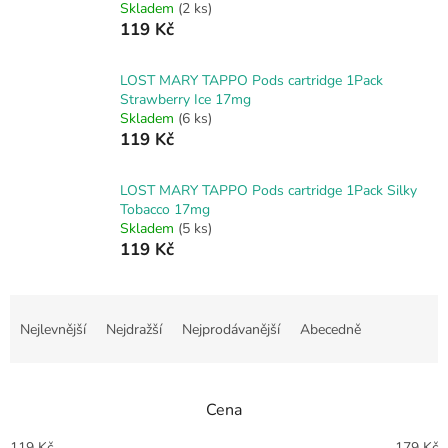
Skladem
(2 ks)
119 Kč
LOST MARY TAPPO Pods cartridge 1Pack
Strawberry Ice 17mg
Skladem
(6 ks)
119 Kč
LOST MARY TAPPO Pods cartridge 1Pack Silky
Tobacco 17mg
Skladem
(5 ks)
119 Kč
Ř
a
Nejlevnější
Nejdražší
Nejprodávanější
Abecedně
z
e
n
Cena
í
p
119
Kč
179
Kč