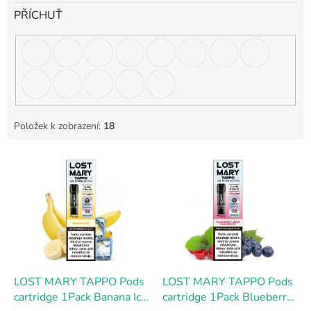
PŘÍCHUŤ
Položek k zobrazení:
18
V
ý
p
i
s
p
r
o
d
LOST MARY TAPPO Pods
LOST MARY TAPPO Pods
u
cartridge 1Pack Banana Ice
cartridge 1Pack Blueberry