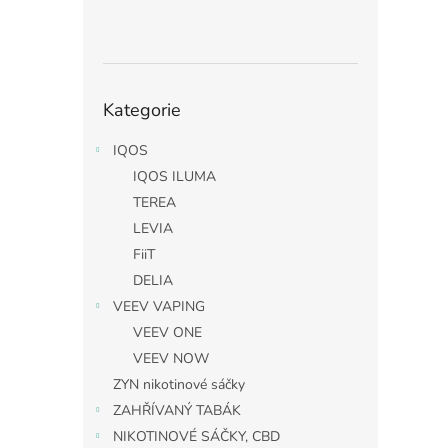
Přeskočit
Kategorie
kategorie
IQOS
IQOS ILUMA
TEREA
LEVIA
FiiT
DELIA
VEEV VAPING
VEEV ONE
VEEV NOW
ZYN nikotinové sáčky
ZAHŘÍVANÝ TABÁK
NIKOTINOVÉ SÁČKY, CBD