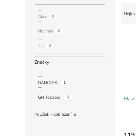
n
Ř
e
a
l
Nejlev
Akce
0
z
e
Novinka
0
V
n
ý
í
p
p
Tip
0
i
r
s
o
Značky
p
d
r
u
o
k
DANCZEK
1
d
t
u
ů
GN Tobacco
5
Massa
k
t
ů
Položek k zobrazení:
6
119