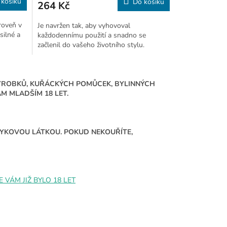
 košíku
Do košíku
264 Kč
roveň v
Je navržen tak, aby vyhovoval
silné a
každodennímu použití a snadno se
začlenil do vašeho životního stylu.
ÝROBKŮ, KUŘÁCKÝCH POMŮCEK, BYLINNÝCH
 MLADŠÍM 18 LET.
ÁVYKOVOU LÁTKOU. POKUD NEKOUŘÍTE,
VÁM JIŽ BYLO 18 LET