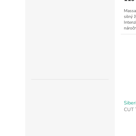
Massac
silný 
Intenzi
náročn
Siber
CUT 
CHE