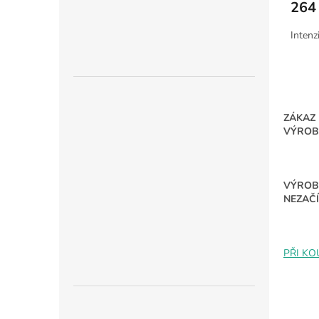
264
Intenz
ZÁKAZ
VÝROB
VÝROBK
NEZAČÍ
PŘI KO