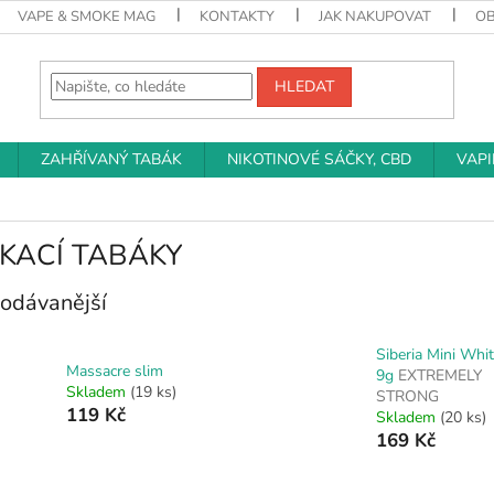
VAPE & SMOKE MAG
KONTAKTY
JAK NAKUPOVAT
O
HLEDAT
ZAHŘÍVANÝ TABÁK
NIKOTINOVÉ SÁČKY, CBD
VAP
KACÍ TABÁKY
odávanější
Siberia Mini Whi
Massacre slim
9g
EXTREMELY
Skladem
(19 ks)
STRONG
119 Kč
Skladem
(20 ks)
169 Kč