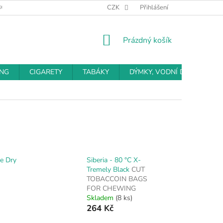
BCHODNÍ PODMÍNKY
PODMÍNKY OCHRANY OSOBNÍCH ÚDAJŮ
CZK
Přihlášení
NÁKUPNÍ
Prázdný košík
KOŠÍK
ING
CIGARETY
TABÁKY
DÝMKY, VODNÍ DÝMKY
te Dry
Siberia - 80 °C X-
Tremely Black
CUT
TOBACCOIN BAGS
FOR CHEWING
Skladem
(8 ks)
264 Kč