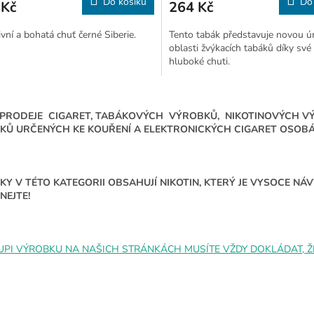
Do košíku
Do
 Kč
264 Kč
ivní a bohatá chuť černé Siberie.
Tento tabák představuje novou ú
oblasti žvýkacích tabáků díky své 
hluboké chuti.
O
v
 PRODEJE CIGARET, TABÁKOVÝCH VÝROBKŮ, NIKOTINOVÝCH V
l
KŮ URČENÝCH KE KOUŘENÍ A ELEKTRONICKÝCH CIGARET OSOBÁM
á
d
a
c
Y V TÉTO KATEGORII OBSAHUJÍ NIKOTIN, KTERÝ JE VYSOCE N
í
NEJTE!
p
r
v
k
UPI VÝROBKU NA NAŠICH STRÁNKÁCH MUSÍTE VŽDY DOKLÁDAT, ŽE 
y
v
ý
p
i