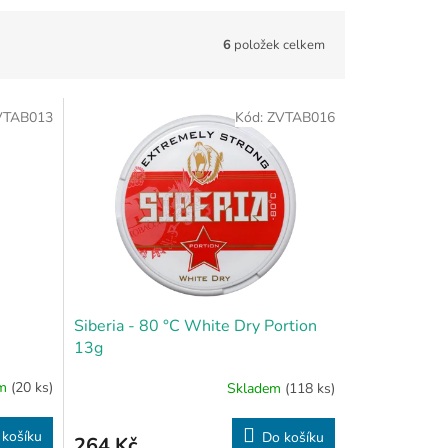
6
položek celkem
VTAB013
Kód:
ZVTAB016
Siberia - 80 °C White Dry Portion
13g
em
(20 ks)
Skladem
(118 ks)
 košíku
Do košíku
264 Kč