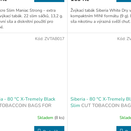
re Slim Maniac Strong – extra
Žvýkací tabák Siberia White Dry 
žvýkací tabák. 22 slim sáčků, 13,2 g.
kompaktním MINI formátu (9 g). 
vní síla a diskrétní použití pro
síla nikotinu a výrazná svěží chuť.
é.
Kód:
ZVTAB017
Kód:
Z
ia - 80 °C X-Tremely Black
Siberia - 80 °C X-Tremely Bl
TOBACCOIN BAGS FOR
Slim
CUT TOBACCOIN BAG
WING
CHEWING
Skladem
(8 ks)
Skla