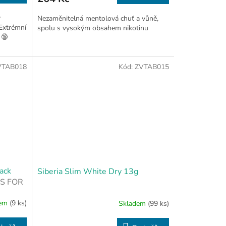
v
Nezaměnitelná mentolová chuť a vůně,
Extrémní
spolu s vysokým obsahem nikotinu
 🔞
VTAB018
Kód:
ZVTAB015
ack
Siberia Slim White Dry 13g
S FOR
dem
(9 ks)
Skladem
(99 ks)