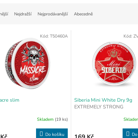
nější
Nejdražší
Nejprodávanější
Abecedně
Kód:
T50460A
Kód:
Z
cre slim
Siberia Mini White Dry 9g
EXTREMELY STRONG
Skladem
(19 ks)
Sklad
Do košíku
Do
 Kč
169 Kč