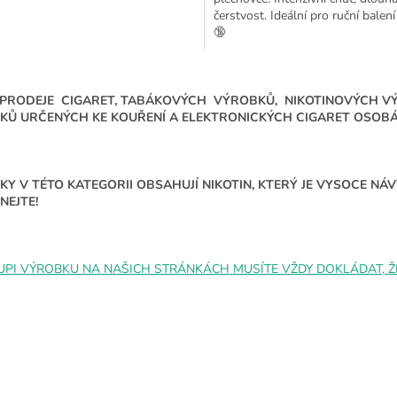
čerstvost. Ideální pro ruční balení 
🔞
O
v
 PRODEJE CIGARET, TABÁKOVÝCH VÝROBKŮ, NIKOTINOVÝCH V
l
KŮ URČENÝCH KE KOUŘENÍ A ELEKTRONICKÝCH CIGARET OSOBÁM
á
d
a
c
Y V TÉTO KATEGORII OBSAHUJÍ NIKOTIN, KTERÝ JE VYSOCE N
í
NEJTE!
p
r
v
k
UPI VÝROBKU NA NAŠICH STRÁNKÁCH MUSÍTE VŽDY DOKLÁDAT, ŽE 
y
v
ý
p
i
s
u