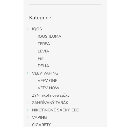
Přeskočit
Kategorie
kategorie
IQOS
IQOS ILUMA
TEREA
LEVIA
FiiT
DELIA
VEEV VAPING
VEEV ONE
VEEV NOW
ZYN nikotinové sáčky
ZAHŘÍVANÝ TABÁK
NIKOTINOVÉ SÁČKY, CBD
VAPING
CIGARETY