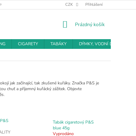
BCHODNÍ PODMÍNKY
PODMÍNKY OCHRANY OSOBNÍCH ÚDAJŮ
CZK
Přihlášení
NÁKUPNÍ
Prázdný košík
KOŠÍK
ING
CIGARETY
TABÁKY
DÝMKY, VODNÍ DÝMKY
kojí jak začínající, tak zkušené kuřáky. Značka P&S je
ou chuť a příjemný kuřácký zážitek. Objevte
ěs.
ý P&S
Tabák cigaretový P&S
blue 45g
ALITY
Vyprodáno