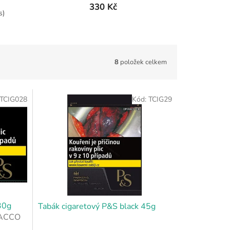
330 Kč
s)
8
položek celkem
TCIG028
Kód:
TCIG29
30g
Tabák cigaretový P&S black 45g
BACCO