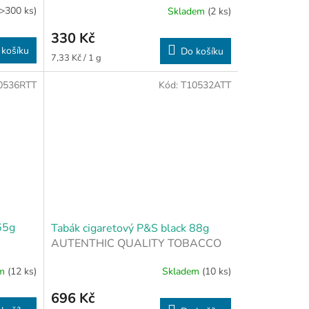
(>300 ks)
Skladem
(2 ks)
330 Kč
 košíku
Do košíku
Měrná
7,33 Kč / 1 g
cena:
0536RTT
Kód:
T10532ATT
65g
Tabák cigaretový P&S black 88g
AUTENTHIC QUALITY TOBACCO
em
(12 ks)
Skladem
(10 ks)
696 Kč