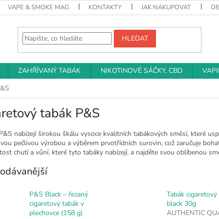
VAPE & SMOKE MAG
KONTAKTY
JAK NAKUPOVAT
O
HLEDAT
ZAHŘÍVANÝ TABÁK
NIKOTINOVÉ SÁČKY, CBD
VAP
P&S
aretový tabák P&S
&S nabízejí širokou škálu vysoce kvalitních tabákových směsí, které uspo
vou pečlivou výrobou a výběrem prvotřídních surovin, což zaručuje bohat
ost chutí a vůní, které tyto tabáky nabízejí, a najděte svou oblíbenou sm
odávanější
P&S Black – řezaný
Tabák cigaretov
cigaretový tabák v
black 30g
plechovce (158 g)
AUTHENTIC QU