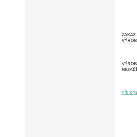
ZÁKAZ
VÝROB
VÝROBK
NEZAČÍ
PŘI KO