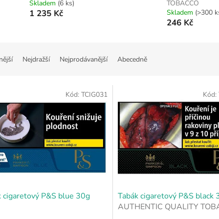
Skladem
(6 ks)
TOBACCO
1 235 Kč
Skladem
(>300 k
246 Kč
nější
Nejdražší
Nejprodávanější
Abecedně
Kód:
TCIG031
Kód:
 cigaretový P&S blue 30g
Tabák cigaretový P&S black 
AUTHENTIC QUALITY TO