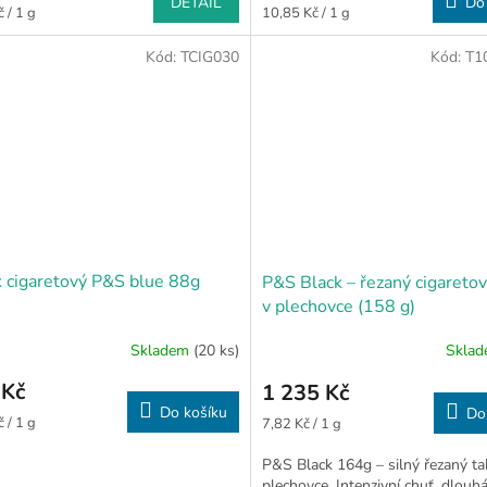
DETAIL
Do
Měrná
 / 1 g
10,85 Kč / 1 g
cena:
Kód:
TCIG030
Kód:
T1
 cigaretový P&S blue 88g
P&S Black – řezaný cigaretov
v plechovce (158 g)
Skladem
(20 ks)
Skla
 Kč
1 235 Kč
Do košíku
Do
Měrná
 / 1 g
7,82 Kč / 1 g
cena:
P&S Black 164g – silný řezaný ta
plechovce. Intenzivní chuť, dlouh