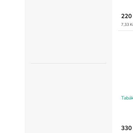
220
Měrná
7,33 Kč
cena:
Tabák
330