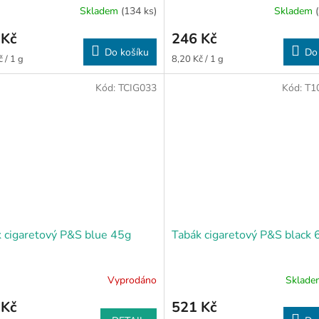
Skladem
(134 ks)
Skladem
 Kč
246 Kč
Do košíku
Do
Měrná
 / 1 g
8,20 Kč / 1 g
cena:
Kód:
TCIG033
Kód:
T1
 cigaretový P&S blue 45g
Tabák cigaretový P&S black 
Vyprodáno
Sklad
 Kč
521 Kč