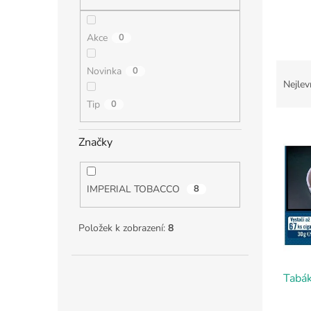
n
e
l
Akce
0
Ř
Novinka
0
a
Nejlev
z
Tip
0
e
V
n
ý
í
Značky
p
p
i
r
s
o
IMPERIAL TOBACCO
8
p
d
r
u
Položek k zobrazení:
8
o
k
d
t
u
ů
Tabák
k
t
ů