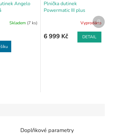
dutinek Angelo
Plnička dutinek
á
Powermatic III plus
elektrická - černá
Další
Skladem
(7 ks)
Vyprodáno
produkt
6 999 Kč
DETAIL
šíku
Doplňkové parametry