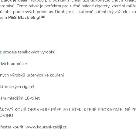
 Black
je ideální volbou pro ty, kteří si chtějí užít dokonalou chuť a kvalit
romisů. Tento tabák je perfektní pro ručně balené cigarety, které si můž
působit podle svých představ. Dopřejte si skutečně autentický zážitek z ko
ákem
P&S Black 65 g
! 🌟
z
prodeje tabákových výrobků,
ckých pomůcek,
nných výrobků určených ke kouření
ktronických cigaret
ám mladším 18-ti let
ÁKOVÝ KOUŘ OBSAHUJE PŘES 70 LÁTEK, KTERÉ PROKAZATELNĚ Z
OVINU
přestat kouřit: www.koureni-zabiji.cz