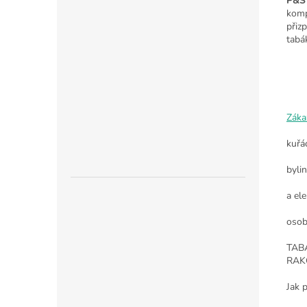
P&S
komp
přiz
tab
Záka
kuřá
byli
a ele
osob
TAB
RAK
Jak 