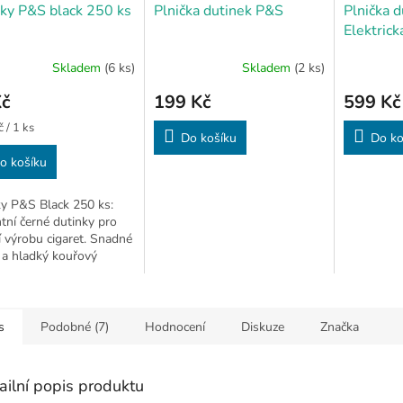
ky P&S black 250 ks
Plnička dutinek P&S
Plnička 
Elektrick
Skladem
(6 ks)
Skladem
(2 ks)
Kč
199 Kč
599 Kč
 / 1 ks
Do košíku
Do ko
o košíku
y P&S Black 250 ks:
tní černé dutinky pro
í výrobu cigaret. Snadné
 a hladký kouřový
k
s
Podobné (7)
Hodnocení
Diskuze
Značka
ailní popis produktu