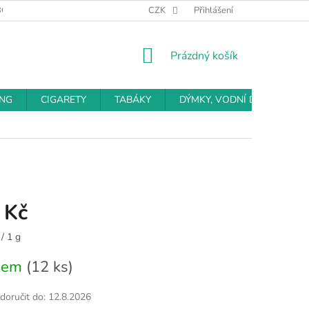
BCHODNÍ PODMÍNKY
PODMÍNKY OCHRANY OSOBNÍCH ÚDAJŮ
CZK
Přihlášení
NÁKUPNÍ
Prázdný košík
KOŠÍK
ING
CIGARETY
TABÁKY
DÝMKY, VODNÍ DÝMKY
 Kč
/ 1 g
dem
(12 ks)
oručit do:
12.8.2026