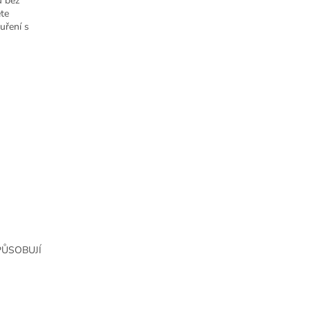
u bez
ete
uření s
PŮSOBUJÍ