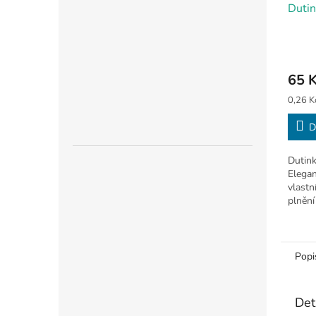
Dutin
65 
Měrná
0,26 Kč
cena:
D
Dutink
Elegan
vlastn
plnění
zážite
Popi
Det