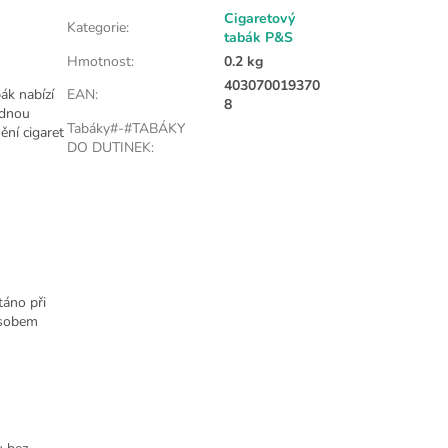
Cigaretový
Kategorie
:
tabák P&S
Hmotnost
:
0.2 kg
403070019370
ák nabízí
EAN
:
8
adnou
Tabáky#-#TABÁKY
ní cigaret
DO DUTINEK
:
táno při
působem