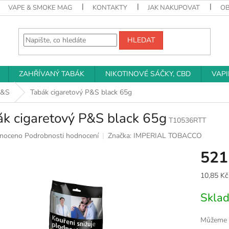
VAPE & SMOKE MAG
KONTAKTY
JAK NAKUPOVAT
O
HLEDAT
ZAHŘÍVANÝ TABÁK
NIKOTINOVÉ SÁČKY, CBD
VAP
P&S
Tabák cigaretový P&S black 65g
ák cigaretový P&S black 65g
T10536RTT
né
noceno
Podrobnosti hodnocení
Značka:
IMPERIAL TOBACCO
ní
521
u
Měrná
10,85 Kč 
cena:
Skla
k.
Můžeme d