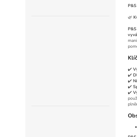
P&S 
🌿
K
P&S 
vyvá
mani
pomo
Klí
✔️
V
✔️
D
✔️
Ní
✔️
S
✔️
V
použ
plně
Obs