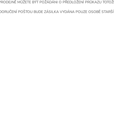
PRODEJNĚ MŮŽETE BÝT POŽÁDÁNI O PŘEDLOŽENÍ PRŮKAZU TOTOŽ
 DORUČENÍ POŠTOU BUDE ZÁSILKA VYDÁNA POUZE OSOBĚ STARŠÍ 