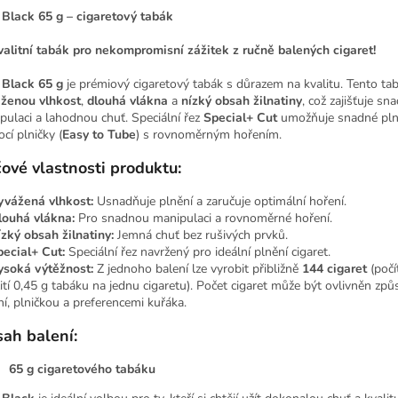
Black 65 g – cigaretový tabák
valitní tabák pro nekompromisní zážitek z ručně balených cigaret!
Black 65 g
je prémiový cigaretový tabák s důrazem na kvalitu. Tento tab
ženou vlhkost
,
dlouhá vlákna
a
nízký obsah žilnatiny
, což zajišťuje sn
pulaci a lahodnou chuť. Speciální řez
Special+ Cut
umožňuje snadné plně
cí plničky (
Easy to Tube
) s rovnoměrným hořením.
čové vlastnosti produktu:
yvážená vlhkost:
Usnadňuje plnění a zaručuje optimální hoření.
louhá vlákna:
Pro snadnou manipulaci a rovnoměrné hoření.
zký obsah žilnatiny:
Jemná chuť bez rušivých prvků.
pecial+ Cut:
Speciální řez navržený pro ideální plnění cigaret.
ysoká výtěžnost:
Z jednoho balení lze vyrobit přibližně
144 cigaret
(počí
ití 0,45 g tabáku na jednu cigaretu). Počet cigaret může být ovlivněn z
ní, plničkou a preferencemi kuřáka.
ah balení:
65 g cigaretového tabáku