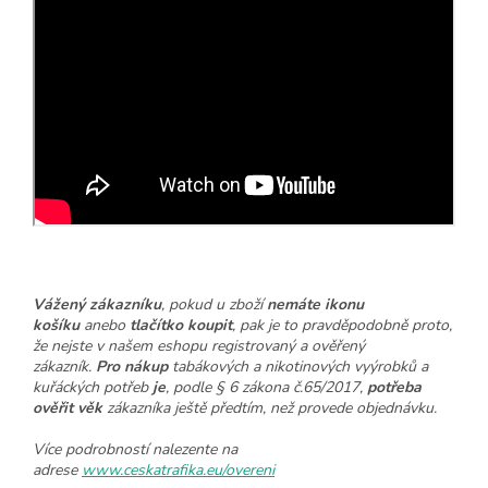
Vážený zákazníku
, pokud u zboží
nemáte ikonu
košíku
anebo
tlačítko koupit
, pak je to pravděpodobně proto,
že nejste v našem eshopu registrovaný a ověřený
zákazník.
Pro nákup
tabákových a nikotinových vyýrobků a
kuřáckých potřeb
je
, podle § 6 zákona č.65/2017,
potřeba
ověřit věk
zákazníka ještě předtím, než provede objednávku.
Více podrobností nalezente na
adrese
www.ceskatrafika.eu/overeni