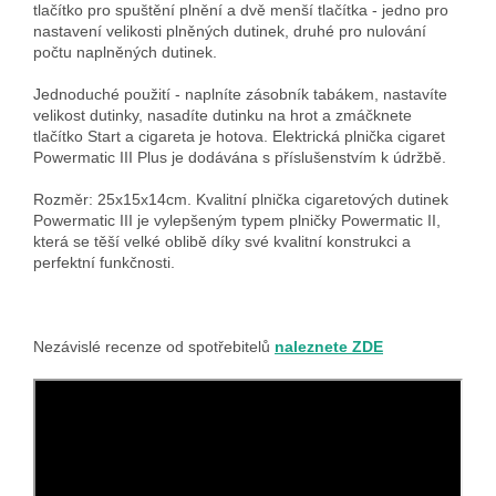
tlačítko pro spuštění plnění a dvě menší tlačítka - jedno pro
nastavení velikosti plněných dutinek, druhé pro nulování
počtu naplněných dutinek.
Jednoduché použití - naplníte zásobník tabákem, nastavíte
velikost dutinky, nasadíte dutinku na hrot a zmáčknete
tlačítko Start a cigareta je hotova. Elektrická plnička cigaret
Powermatic III Plus je dodávána s příslušenstvím k údržbě.
Rozměr: 25x15x14cm. Kvalitní plnička cigaretových dutinek
Powermatic III je vylepšeným typem plničky Powermatic II,
která se těší velké oblibě díky své kvalitní konstrukci a
perfektní funkčnosti.
Nezávislé recenze od spotřebitelů
naleznete ZDE