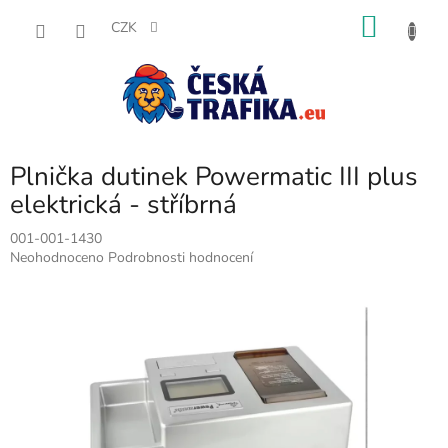
Přejít
NÁKU
na
CZK
obsah
KOŠÍK
Plnička dutinek Powermatic III plus
elektrická - stříbrná
001-001-1430
Průměrné
Neohodnoceno
Podrobnosti hodnocení
hodnocení
produktu
je
0,0
z
5
hvězdiček.