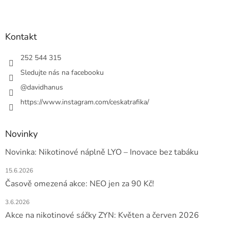
Z
á
p
a
Kontakt
t
í
252 544 315
Sledujte nás na facebooku
@davidhanus
https://www.instagram.com/ceskatrafika/
Novinky
Novinka: Nikotinové náplně LYO – Inovace bez tabáku
15.6.2026
Časově omezená akce: NEO jen za 90 Kč!
3.6.2026
Akce na nikotinové sáčky ZYN: Květen a červen 2026