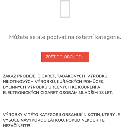
Můžete se ale podívat na ostatní kategorie.
ZPĚT DO OBCHODU
ZÁKAZ PRODEJE CIGARET, TABÁKOVÝCH VÝROBKŮ,
NIKOTINOVÝCH VÝROBKŮ, KUŘÁCKÝCH POMŮCEK,
BYLINNÝCH VÝROBKŮ URČENÝCH KE KOUŘENÍ A
ELEKTRONICKÝCH CIGARET OSOBÁM MLADŠÍM 18 LET.
VÝROBKY V TÉTO KATEGORII OBSAHUJÍ NIKOTIN, KTERÝ JE
VYSOCE NÁVYKOVOU LÁTKOU. POKUD NEKOUŘÍTE,
NEZAČÍNEJTE!