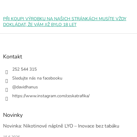
PŘI KOUPI VÝROBKU NA NAŠICH STRÁNKÁCH MUSÍTE VŽDY
DOKLÁDAT, ŽE VÁM JIŽ BYLO 18 LET
Z
á
p
a
Kontakt
t
í
252 544 315
Sledujte nás na facebooku
@davidhanus
https://www.instagram.com/ceskatrafika/
Novinky
Novinka: Nikotinové náplně LYO – Inovace bez tabáku
15.6.2026