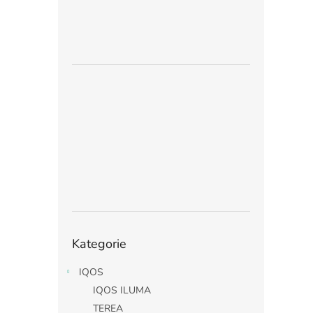
Přeskočit
Kategorie
kategorie
IQOS
IQOS ILUMA
TEREA