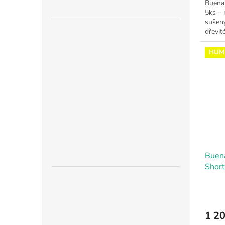
Buena 
5ks – 
sušen
dřevit
HUM
Buena
Short
1 20