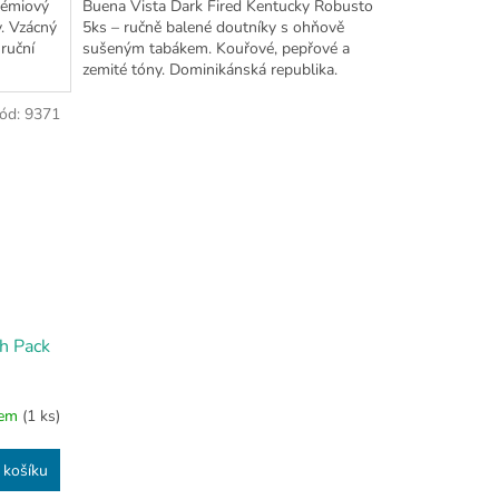
rémiový
Buena Vista Dark Fired Kentucky Robusto
. Vzácný
5ks – ručně balené doutníky s ohňově
ruční
sušeným tabákem. Kouřové, pepřové a
zemité tóny. Dominikánská republika.
ód:
9371
h Pack
dem
(1 ks)
 košíku