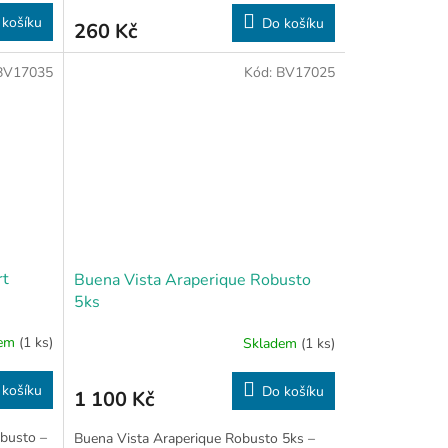
 košíku
Do košíku
260 Kč
BV17035
Kód:
BV17025
rt
Buena Vista Araperique Robusto
5ks
dem
(1 ks)
Skladem
(1 ks)
 košíku
Do košíku
1 100 Kč
obusto –
Buena Vista Araperique Robusto 5ks –