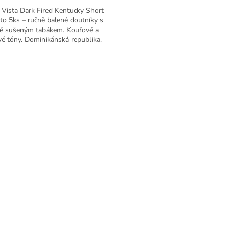
Vista Dark Fired Kentucky Short
o 5ks – ručně balené doutníky s
ě sušeným tabákem. Kouřové a
é tóny. Dominikánská republika.
O
v
l
á
d
a
c
í
p
r
v
k
y
v
ý
p
i
s