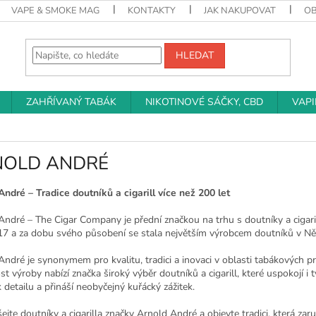
VAPE & SMOKE MAG
KONTAKTY
JAK NAKUPOVAT
O
HLEDAT
ZAHŘÍVANÝ TABÁK
NIKOTINOVÉ SÁČKY, CBD
VAP
NOLD ANDRÉ
André – Tradice doutníků a cigarill více než 200 let
ndré – The Cigar Company je přední značkou na trhu s doutníky a cigarill
17 a za dobu svého působení se stala největším výrobcem doutníků v N
André je synonymem pro kvalitu, tradici a inovaci v oblasti tabákových
st výroby nabízí značka široký výběr doutníků a cigarill, které uspokojí i 
 detailu a přináší neobyčejný kuřácký zážitek.
jte doutníky a cigarilla značky Arnold André a objevte tradici, která zaruču