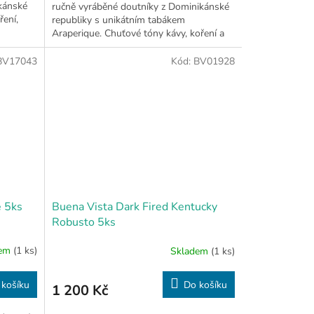
kánské
ručně vyráběné doutníky z Dominikánské
ření,
republiky s unikátním tabákem
Araperique. Chuťové tóny kávy, koření a
dřeva. Prémiové balení.
BV17043
Kód:
BV01928
e 5ks
Buena Vista Dark Fired Kentucky
Robusto 5ks
dem
(1 ks)
Skladem
(1 ks)
 košíku
Do košíku
1 200 Kč