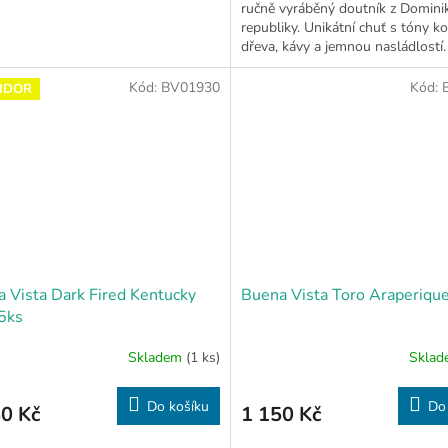
ručně vyráběný doutník z Domini
republiky. Unikátní chuť s tóny ko
dřeva, kávy a jemnou nasládlostí.
Kód:
BV01930
Kód:
IDOR
 Vista Dark Fired Kentucky
Buena Vista Toro Araperiqu
5ks
Skladem
(1 ks)
Skla
Do košíku
Do
0 Kč
1 150 Kč