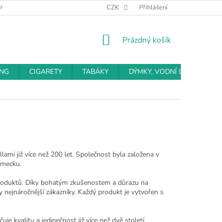
BCHODNÍ PODMÍNKY
PODMÍNKY OCHRANY OSOBNÍCH ÚDAJŮ
CZK
Přihlášení
NÁKUPNÍ
Prázdný košík
KOŠÍK
ING
CIGARETY
TABÁKY
DÝMKY, VODNÍ DÝMKY
ami již více než 200 let. Společnost byla založena v
ěmecku.
 produktů. Díky bohatým zkušenostem a důrazu na
ty nejnáročnější zákazníky. Každý produkt je vytvořen s
je kvalitu a jedinečnost již více než dvě století.