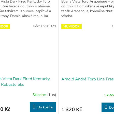
Vista Dark Fired Kentucky Toro
Buena Vista Toro Araperique – p
ručně balené doutníky s ohňově
doutník z Dominikánské republiky
ým tabákem. Kouřové, pepřové a
tabák Araperique, kořeněná chuť, 
é tóny. Dominikánská republika.
výroba.
Kód:
BV01929
K
IDOR
HUMIDOR
 Vista Dark Fired Kentucky
Arnold André Toro Line Fras
 Robusto 5ks
Skladem
(1 ks)
Skla
Do košíku
Do
0 Kč
1 320 Kč