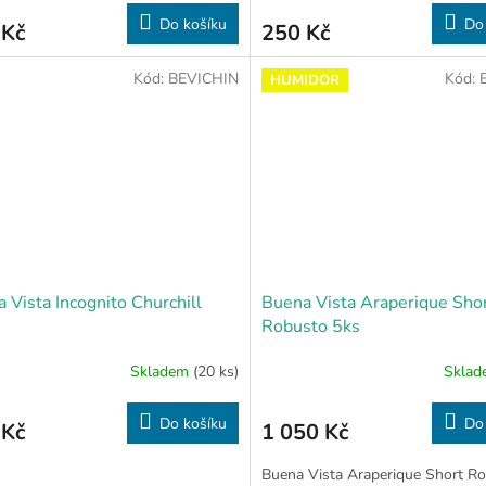
Do košíku
Do
 Kč
250 Kč
Kód:
BEVICHIN
Kód:
HUMIDOR
 Vista Incognito Churchill
Buena Vista Araperique Sho
Robusto 5ks
Skladem
(20 ks)
Skla
Do košíku
Do
 Kč
1 050 Kč
Buena Vista Araperique Short R