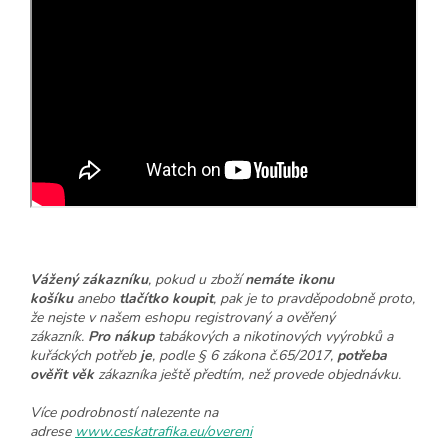
Vážený zákazníku
, pokud u zboží
nemáte ikonu
košíku
anebo
tlačítko koupit
, pak je to pravděpodobně proto,
že nejste v našem eshopu registrovaný a ověřený
zákazník.
Pro nákup
tabákových a nikotinových vyýrobků a
kuřáckých potřeb
je
, podle § 6 zákona č.65/2017,
potřeba
ověřit věk
zákazníka ještě předtím, než provede objednávku.
Více podrobností nalezente na
adrese
www.ceskatrafika.eu/overeni