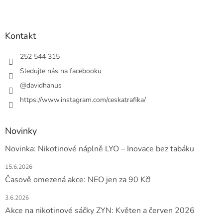
Z
á
p
a
Kontakt
t
í
252 544 315
Sledujte nás na facebooku
@davidhanus
https://www.instagram.com/ceskatrafika/
Novinky
Novinka: Nikotinové náplně LYO – Inovace bez tabáku
15.6.2026
Časově omezená akce: NEO jen za 90 Kč!
3.6.2026
Akce na nikotinové sáčky ZYN: Květen a červen 2026