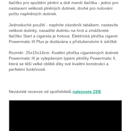
tlačítko pro spuštění plnění a dvě menší tlačítka - jedno pro
nastavení velikosti plněných dutinek, druhé pro nulování
počtu naplněných dutinek.
Jednoduché použití - naplníte zásobník tabákem, nastavíte
velikost dutinky, nasadíte dutinku na hrot a zmáčknete
tlačítko Start a cigareta je hotova. Elektrická plnička cigaret
Powermatic III Plus je dodávána s příslušenstvím k údržbě.
Rozměr: 25x15x14cm. Kvalitní plnička cigaretových dutinek
Powermatic III je vylepšeným typem plničky Powermatic II,
která se těší velké oblibě díky své kvalitní konstrukci a
perfektní funkčnosti.
Nezávislé recenze od spotřebitelů
naleznete ZDE