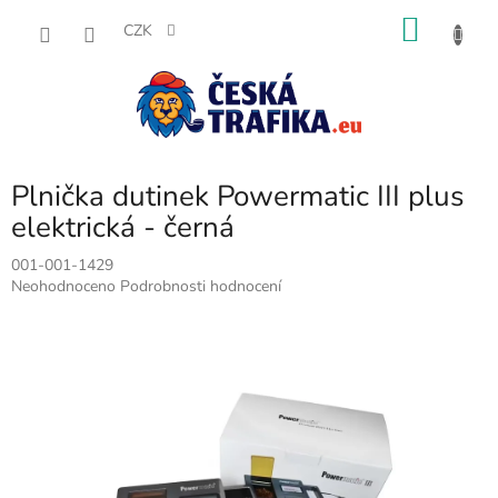
Přejít
NÁKU
na
CZK
obsah
KOŠÍK
Plnička dutinek Powermatic III plus
elektrická - černá
001-001-1429
Průměrné
Neohodnoceno
Podrobnosti hodnocení
hodnocení
produktu
je
0,0
z
5
hvězdiček.