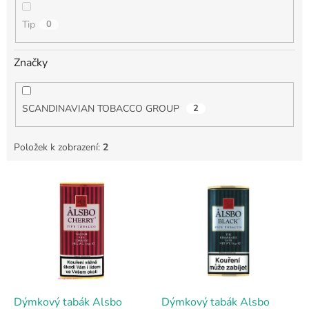
Tip
0
Značky
SCANDINAVIAN TOBACCO GROUP
2
Položek k zobrazení:
2
V
ý
p
i
s
p
r
o
d
Dýmkový tabák Alsbo
Dýmkový tabák Alsbo