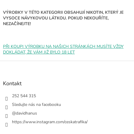
í
p
r
VÝROBKY V TÉTO KATEGORII OBSAHUJÍ NIKOTIN, KTERÝ JE
v
VYSOCE NÁVYKOVOU LÁTKOU. POKUD NEKOUŘÍTE,
k
NEZAČÍNEJTE!
y
v
ý
p
PŘI KOUPI VÝROBKU NA NAŠICH STRÁNKÁCH MUSÍTE VŽDY
i
DOKLÁDAT, ŽE VÁM JIŽ BYLO 18 LET
s
u
Z
á
p
a
Kontakt
t
í
252 544 315
Sledujte nás na facebooku
@davidhanus
https://www.instagram.com/ceskatrafika/