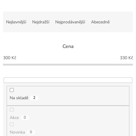
Ř
a
Nejlevnější
Nejdražší
Nejprodávanější
Abecedně
z
e
n
Cena
í
p
300
Kč
330
Kč
r
o
d
u
k
t
Na skladě
2
ů
Akce
0
Novinka
0