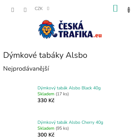
Přejít
NÁKU
na
CZK
obsah
KOŠÍK
Dýmkové tabáky Alsbo
Nejprodávanější
Dýmkový tabák Alsbo Black 40g
Skladem
(17 ks)
330 Kč
Dýmkový tabák Alsbo Cherry 40g
Skladem
(95 ks)
300 Kč