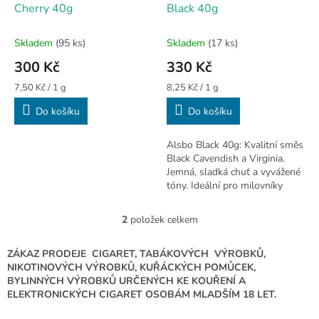
u
Cherry 40g
Black 40g
k
t
Skladem
(95 ks)
Skladem
(17 ks)
ů
300 Kč
330 Kč
Měrná
Měrná
7,50 Kč / 1 g
8,25 Kč / 1 g
cena:
cena:
Do košíku
Do košíku
Alsbo Black 40g: Kvalitní směs
Black Cavendish a Virginia.
Jemná, sladká chuť a vyvážené
tóny. Ideální pro milovníky
aromatických směsí.
2
položek celkem
O
v
l
ZÁKAZ PRODEJE CIGARET, TABÁKOVÝCH VÝROBKŮ,
á
NIKOTINOVÝCH VÝROBKŮ, KUŘÁCKÝCH POMŮCEK,
d
BYLINNÝCH VÝROBKŮ URČENÝCH KE KOUŘENÍ A
a
ELEKTRONICKÝCH CIGARET OSOBÁM MLADŠÍM 18 LET.
c