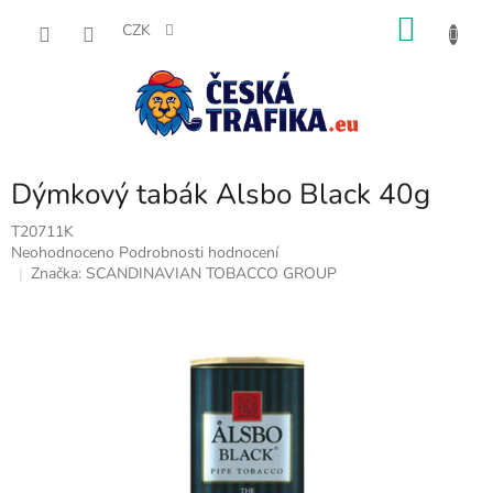
Přejít
NÁKU
na
CZK
obsah
KOŠÍK
Dýmkový tabák Alsbo Black 40g
T20711K
Průměrné
Neohodnoceno
Podrobnosti hodnocení
hodnocení
Značka:
SCANDINAVIAN TOBACCO GROUP
produktu
je
0,0
z
5
hvězdiček.