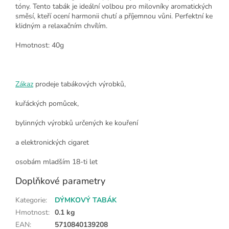
tóny. Tento tabák je ideální volbou pro milovníky aromatických
směsí, kteří ocení harmonii chutí a příjemnou vůni. Perfektní ke
klidným a relaxačním chvílím.
Hmotnost: 40g
Zákaz
prodeje tabákových výrobků,
kuřáckých pomůcek,
bylinných výrobků určených ke kouření
a elektronických cigaret
osobám mladším 18-ti let
Doplňkové parametry
Kategorie
:
DÝMKOVÝ TABÁK
Hmotnost
:
0.1 kg
EAN
:
5710840139208