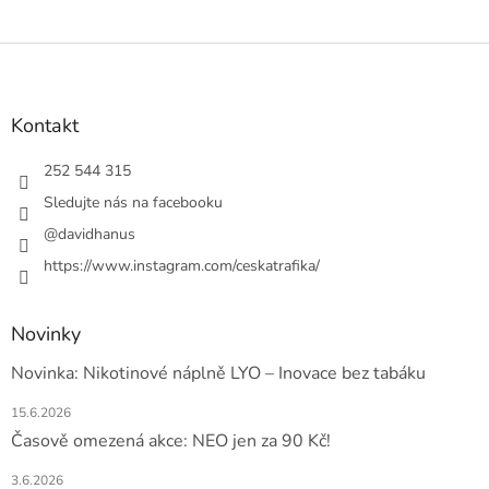
Z
á
p
a
Kontakt
t
í
252 544 315
Sledujte nás na facebooku
@davidhanus
https://www.instagram.com/ceskatrafika/
Novinky
Novinka: Nikotinové náplně LYO – Inovace bez tabáku
15.6.2026
Časově omezená akce: NEO jen za 90 Kč!
3.6.2026