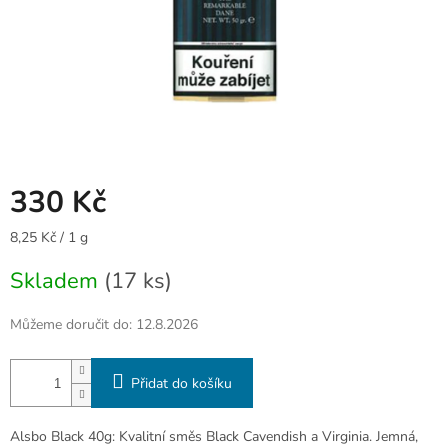
330 Kč
Měrná
8,25 Kč / 1 g
cena:
Skladem
(17 ks)
Můžeme doručit do:
12.8.2026
Přidat do košíku
Alsbo Black 40g: Kvalitní směs Black Cavendish a Virginia. Jemná,