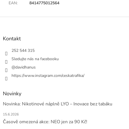
EAN
:
8414775012564
Z
á
p
a
Kontakt
t
í
252 544 315
Sledujte nás na facebooku
@davidhanus
https://www.instagram.com/ceskatrafika/
Novinky
Novinka: Nikotinové náplně LYO – Inovace bez tabáku
15.6.2026
Časově omezená akce: NEO jen za 90 Kč!