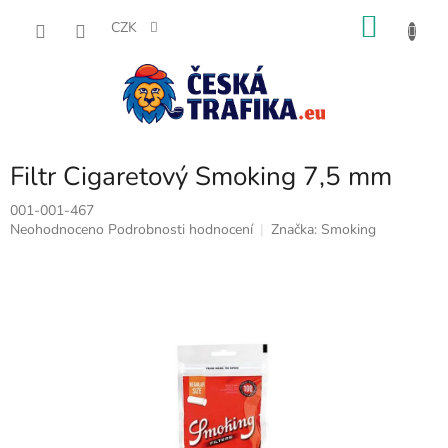
Přejít
NÁKU
na
CZK
obsah
KOŠÍK
Filtr Cigaretový Smoking 7,5 mm
001-001-467
Průměrné
Neohodnoceno
Podrobnosti hodnocení
Značka:
Smoking
hodnocení
produktu
je
0,0
z
5
hvězdiček.