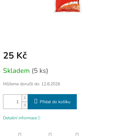
25 Kč
Měrná
Skladem
(5 ks)
cena:
Můžeme doručit do:
12.8.2026
Přidat do košíku
Detailní informace