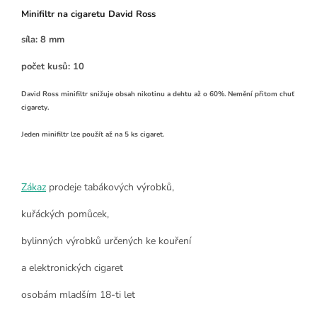
Minifiltr na cigaretu David Ross
síla: 8 mm
počet kusů: 10
David Ross minifiltr snižuje obsah nikotinu a dehtu až o 60%. Nemění přitom chuť
cigarety.
Jeden minifiltr lze použít až na 5 ks cigaret.
Zákaz
prodeje tabákových výrobků,
kuřáckých pomůcek,
bylinných výrobků určených ke kouření
a elektronických cigaret
osobám mladším 18-ti let