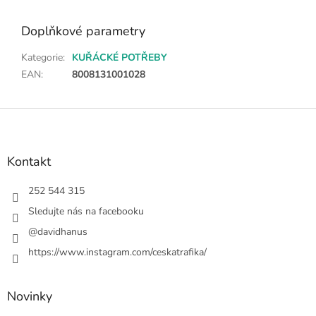
Doplňkové parametry
Kategorie
:
KUŘÁCKÉ POTŘEBY
EAN
:
8008131001028
Z
á
p
a
Kontakt
t
í
252 544 315
Sledujte nás na facebooku
@davidhanus
https://www.instagram.com/ceskatrafika/
Novinky