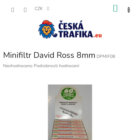
Přejít
NÁKU
na
CZK
obsah
KOŠÍK
Minifiltr David Ross 8mm
DPMIF08
Průměrné
Neohodnoceno
Podrobnosti hodnocení
hodnocení
produktu
je
0,0
z
5
hvězdiček.