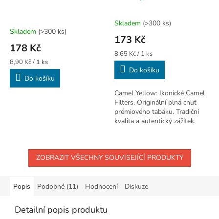
Skladem
(>300 ks)
Průměrné
Skladem
(>300 ks)
hodnocení
173 Kč
produktu
178 Kč
je
Měrná
8,65 Kč / 1 ks
3,3
Měrná
cena:
8,90 Kč / 1 ks
cena:
Do košíku
z
Do košíku
5
hvězdiček.
Camel Yellow: Ikonické Camel
Filters. Originální plná chuť
prémiového tabáku. Tradiční
kvalita a autentický zážitek.
ZOBRAZIT VŠECHNY SOUVISEJÍCÍ PRODUKTY
Popis
Podobné (11)
Hodnocení
Diskuze
Detailní popis produktu