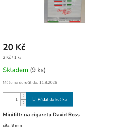
20 Kč
Měrná
2 Kč / 1 ks
cena:
Skladem
(9 ks)
Můžeme doručit do:
11.8.2026
Přidat do košíku
Minifiltr na cigaretu David Ross
síla: 8 mm