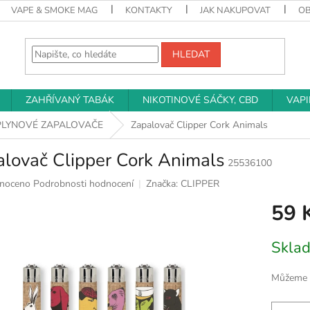
VAPE & SMOKE MAG
KONTAKTY
JAK NAKUPOVAT
O
HLEDAT
ZAHŘÍVANÝ TABÁK
NIKOTINOVÉ SÁČKY, CBD
VAP
PLYNOVÉ ZAPALOVAČE
Zapalovač Clipper Cork Animals
lovač Clipper Cork Animals
25536100
né
noceno
Podrobnosti hodnocení
Značka:
CLIPPER
ní
59 
u
Měrná
Sklad
cena:
k.
Můžeme d