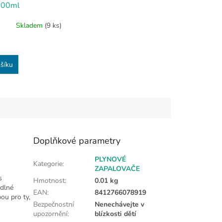
100ml
Skladem
(9 ks)
šíku
Doplňkové parametry
PLYNOVÉ
Kategorie
:
ZAPALOVAČE
s
Hmotnost
:
0.01 kg
odlné
EAN
:
8412766078919
bou pro ty,
Bezpečnostní
Nenechávejte v
upozornění
:
blízkosti dětí