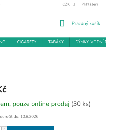
BCHODNÍ PODMÍNKY
PODMÍNKY OCHRANY OSOBNÍCH ÚDAJŮ
CZK
Přihlášení
NÁKUPNÍ
Prázdný košík
KOŠÍK
ING
CIGARETY
TABÁKY
DÝMKY, VODNÍ DÝMKY
Kč
em, pouze online prodej
(30 ks)
oručit do:
10.8.2026