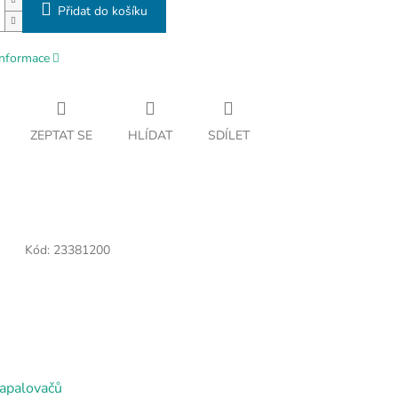
Přidat do košíku
informace
ZEPTAT SE
HLÍDAT
SDÍLET
Kód:
23381200
zapalovačů