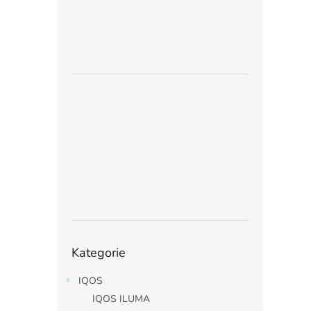
Přeskočit
Kategorie
kategorie
IQOS
IQOS ILUMA