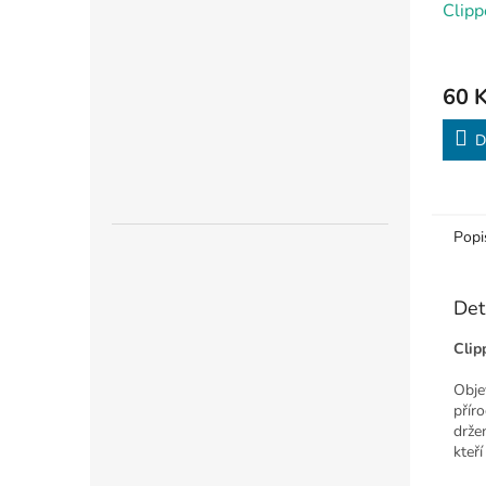
Clip
60 
D
Popi
Det
Clip
Obje
přír
drže
kteří