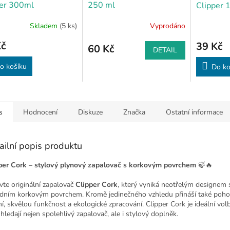
per 300ml
250 ml
Clipper 
Skladem
(5 ks)
Vyprodáno
Kč
39 Kč
60 Kč
DETAIL
o košíku
Do ko
s
Hodnocení
Diskuze
Značka
Ostatní informace
ailní popis produktu
per Cork – stylový plynový zapalovač s korkovým povrchem
🍃🔥
vte originální zapalovač
Clipper Cork
, který vyniká neotřelým designem 
odním korkovým povrchem. Kromě jedinečného vzhledu přináší také poh
ní, skvělou funkčnost a ekologické zpracování. Clipper Cork je ideální vol
 hledají nejen spolehlivý zapalovač, ale i stylový doplněk.