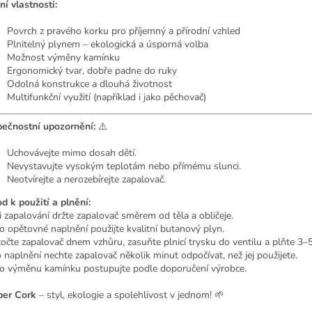
ní vlastnosti:
Povrch z pravého korku pro příjemný a přírodní vzhled
Plnitelný plynem – ekologická a úsporná volba
Možnost výměny kamínku
Ergonomický tvar, dobře padne do ruky
Odolná konstrukce a dlouhá životnost
Multifunkční využití (například i jako pěchovač)
ečnostní upozornění:
⚠️
Uchovávejte mimo dosah dětí.
Nevystavujte vysokým teplotám nebo přímému slunci.
Neotvírejte a nerozebírejte zapalovač.
d k použití a plnění:
ři zapalování držte zapalovač směrem od těla a obličeje.
ro opětovné naplnění použijte kvalitní butanový plyn.
točte zapalovač dnem vzhůru, zasuňte plnicí trysku do ventilu a plňte 3–
o naplnění nechte zapalovač několik minut odpočívat, než jej použijete.
ro výměnu kamínku postupujte podle doporučení výrobce.
per Cork
– styl, ekologie a spolehlivost v jednom! 🌱