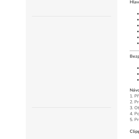
Hlav
Bezp
Návo
1. P
2. P
3. O
4. P
5. P
Clip