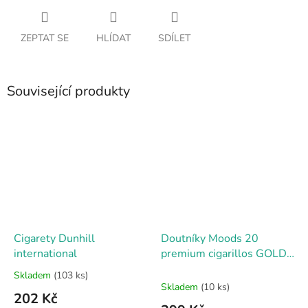
ZEPTAT SE
HLÍDAT
SDÍLET
Související produkty
Cigarety Dunhill
Doutníky Moods 20
international
premium cigarillos GOLD
filter
Skladem
(103 ks)
Průměrné
Skladem
(10 ks)
hodnocení
202 Kč
produktu