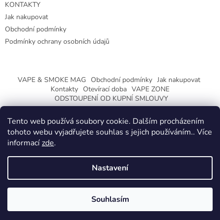
KONTAKTY
Jak nakupovat
Obchodní podmínky
Podmínky ochrany osobních údajů
VAPE & SMOKE MAG
Obchodní podmínky
Jak nakupovat
Kontakty
Otevírací doba
VAPE ZONE
ODSTOUPENÍ OD KUPNÍ SMLOUVY
Tento web používá soubory cookie. Dalším procházením
tohoto webu vyjadřujete souhlas s jejich používáním.. Více
informací
zde
.
Vytvořil Shoptet
Nastavení
Copyright 2026
CeskaTrafika.eu
. Všechna práva vyhrazena.
ZMĚNA OTEVÍRACÍ DOBY O PRÁZDNINÁCH.
Souhlasím
KLIKNETE A DOZVÍTE SE VÍCE.
Používáme
ověření věku Adulto