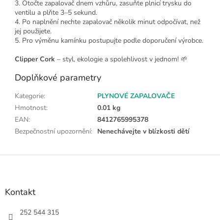
3. Otočte zapalovač dnem vzhůru, zasuňte plnicí trysku do
ventilu a plňte 3–5 sekund.
4. Po naplnění nechte zapalovač několik minut odpočívat, než
jej použijete.
5. Pro výměnu kamínku postupujte podle doporučení výrobce.
Clipper Cork
– styl, ekologie a spolehlivost v jednom! 🌱
Doplňkové parametry
Kategorie
:
PLYNOVÉ ZAPALOVAČE
Hmotnost
:
0.01 kg
EAN
:
8412765995378
Bezpečnostní upozornění
:
Nenechávejte v blízkosti dětí
Z
á
p
a
Kontakt
t
í
252 544 315