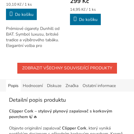
299 Kč
je
Měrná
10,10 Kč / 1 ks
5,0
cena:
Měrná
14,95 Kč / 1 ks
Do košíku
cena:
z
Do košíku
5
hvězdiček.
Prémiové cigarety Dunhill od
BAT. Symbol luxusu, britské
tradice a výběrového tabáku.
Elegantní volba pro
nejnáročnější.
ZOBRAZIT VŠECHNY SOUVISEJÍCÍ PRODUKTY
Popis
Hodnocení
Diskuze
Značka
Ostatní informace
Detailní popis produktu
Clipper Cork – stylový plynový zapalovač s korkovým
povrchem
🍃🔥
Objevte originální zapalovač
Clipper Cork
, který vyniká
neotřelým designem s přírodním korkovým povrchem. Kromě