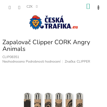
Přejít
NÁKU
na
CZK
obsah
KOŠÍK
Zapalovač Clipper CORK Angry
Animals
CLIP08351
Průměrné
Neohodnoceno
Podrobnosti hodnocení
Značka:
CLIPPER
hodnocení
produktu
je
0,0
z
5
hvězdiček.