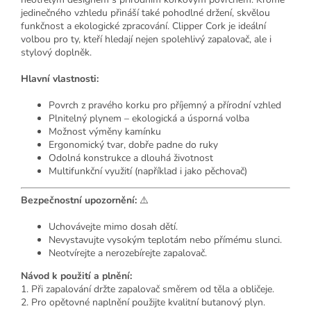
jedinečného vzhledu přináší také pohodlné držení, skvělou
funkčnost a ekologické zpracování. Clipper Cork je ideální
volbou pro ty, kteří hledají nejen spolehlivý zapalovač, ale i
stylový doplněk.
Hlavní vlastnosti:
Povrch z pravého korku pro příjemný a přírodní vzhled
Plnitelný plynem – ekologická a úsporná volba
Možnost výměny kamínku
Ergonomický tvar, dobře padne do ruky
Odolná konstrukce a dlouhá životnost
Multifunkční využití (například i jako pěchovač)
Bezpečnostní upozornění:
⚠️
Uchovávejte mimo dosah dětí.
Nevystavujte vysokým teplotám nebo přímému slunci.
Neotvírejte a nerozebírejte zapalovač.
Návod k použití a plnění:
1. Při zapalování držte zapalovač směrem od těla a obličeje.
2. Pro opětovné naplnění použijte kvalitní butanový plyn.