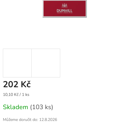
202 Kč
Měrná
10,10 Kč / 1 ks
cena:
Skladem
(103 ks)
Můžeme doručit do:
12.8.2026