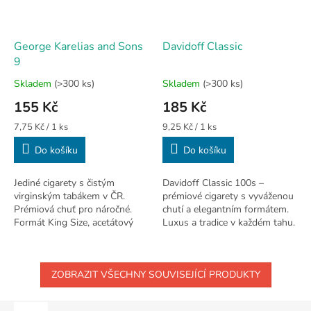
George Karelias and Sons
Davidoff Classic
9
Skladem
(>300 ks)
Skladem
(>300 ks)
Průměrné
Průměrné
hodnocení
hodnocení
155 Kč
185 Kč
produktu
produktu
je
je
Měrná
Měrná
7,75 Kč / 1 ks
9,25 Kč / 1 ks
3,4
4,5
cena:
cena:
Do košíku
Do košíku
z
z
5
5
hvězdiček.
hvězdiček.
Jediné cigarety s čistým
Davidoff Classic 100s –
virginským tabákem v ČR.
prémiové cigarety s vyváženou
Prémiová chuť pro náročné.
chutí a elegantním formátem.
Formát King Size, acetátový
Luxus a tradice v každém tahu.
filtr, balení 20 ks.
ZOBRAZIT VŠECHNY SOUVISEJÍCÍ PRODUKTY