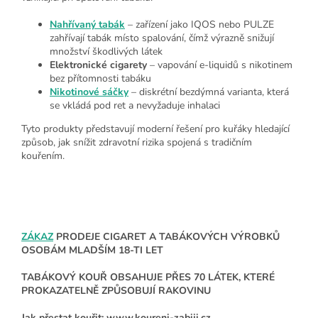
Nahřívaný tabák
– zařízení jako IQOS nebo PULZE
zahřívají tabák místo spalování, čímž výrazně snižují
množství škodlivých látek
Elektronické cigarety
– vapování e-liquidů s nikotinem
bez přítomnosti tabáku
Nikotinové sáčky
– diskrétní bezdýmná varianta, která
se vkládá pod ret a nevyžaduje inhalaci
Tyto produkty představují moderní řešení pro kuřáky hledající
způsob, jak snížit zdravotní rizika spojená s tradičním
kouřením.
ZÁKAZ
PRODEJE CIGARET A TABÁKOVÝCH VÝROBKŮ
OSOBÁM MLADŠÍM 18-TI LET
TABÁKOVÝ KOUŘ OBSAHUJE PŘES 70 LÁTEK, KTERÉ
PROKAZATELNĚ ZPŮSOBUJÍ RAKOVINU
Jak přestat kouřit: www.koureni-zabiji.cz