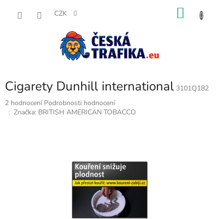
Přejít
NÁKU
na
CZK
obsah
KOŠÍK
Cigarety Dunhill international
3101Q182
Průměrné
2 hodnocení
Podrobnosti hodnocení
hodnocení
Značka:
BRITISH AMERICAN TOBACCO
produktu
je
5,0
z
5
hvězdiček.