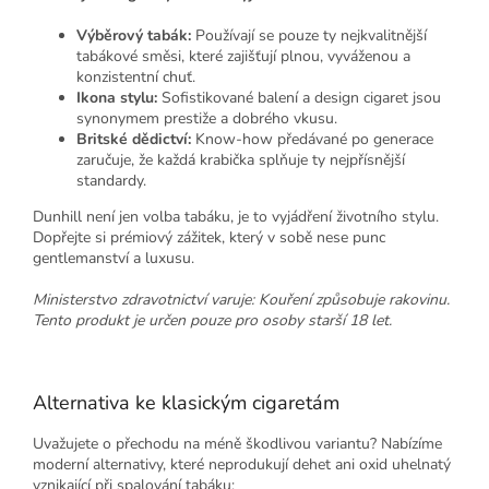
Výběrový tabák:
Používají se pouze ty nejkvalitnější
tabákové směsi, které zajišťují plnou, vyváženou a
konzistentní chuť.
Ikona stylu:
Sofistikované balení a design cigaret jsou
synonymem prestiže a dobrého vkusu.
Britské dědictví:
Know-how předávané po generace
zaručuje, že každá krabička splňuje ty nejpřísnější
standardy.
Dunhill není jen volba tabáku, je to vyjádření životního stylu.
Dopřejte si prémiový zážitek, který v sobě nese punc
gentlemanství a luxusu.
Ministerstvo zdravotnictví varuje: Kouření způsobuje rakovinu.
Tento produkt je určen pouze pro osoby starší 18 let.
Alternativa ke klasickým cigaretám
Uvažujete o přechodu na méně škodlivou variantu? Nabízíme
moderní alternativy, které neprodukují dehet ani oxid uhelnatý
vznikající při spalování tabáku: