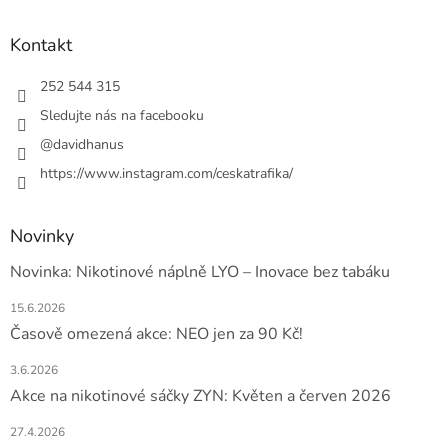
á
p
a
Kontakt
t
í
252 544 315
Sledujte nás na facebooku
@davidhanus
https://www.instagram.com/ceskatrafika/
Novinky
Novinka: Nikotinové náplně LYO – Inovace bez tabáku
15.6.2026
Časově omezená akce: NEO jen za 90 Kč!
3.6.2026
Akce na nikotinové sáčky ZYN: Květen a červen 2026
27.4.2026