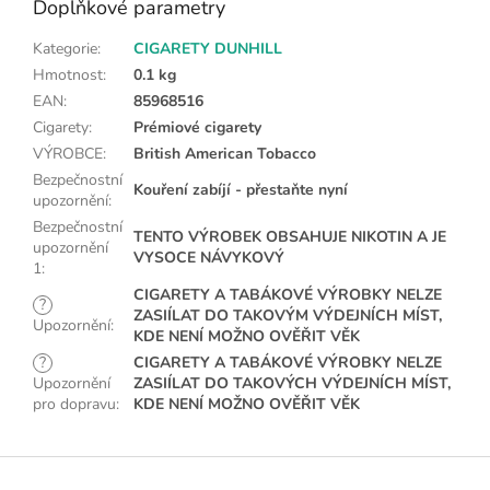
Doplňkové parametry
Kategorie
:
CIGARETY DUNHILL
Hmotnost
:
0.1 kg
EAN
:
85968516
Cigarety
:
Prémiové cigarety
VÝROBCE
:
British American Tobacco
Bezpečnostní
Kouření zabíjí - přestaňte nyní
upozornění
:
Bezpečnostní
TENTO VÝROBEK OBSAHUJE NIKOTIN A JE
upozornění
VYSOCE NÁVYKOVÝ
1
:
CIGARETY A TABÁKOVÉ VÝROBKY NELZE
?
ZASIÍLAT DO TAKOVÝM VÝDEJNÍCH MÍST,
Upozornění
:
KDE NENÍ MOŽNO OVĚŘIT VĚK
?
CIGARETY A TABÁKOVÉ VÝROBKY NELZE
Upozornění
ZASIÍLAT DO TAKOVÝCH VÝDEJNÍCH MÍST,
pro dopravu
:
KDE NENÍ MOŽNO OVĚŘIT VĚK
Z