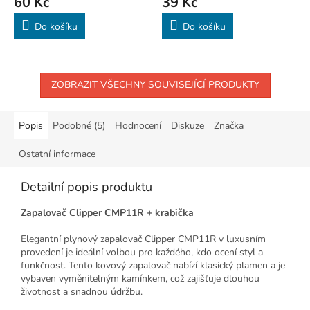
60 Kč
39 Kč
Do košíku
Do košíku
ZOBRAZIT VŠECHNY SOUVISEJÍCÍ PRODUKTY
Popis
Podobné (5)
Hodnocení
Diskuze
Značka
Ostatní informace
Detailní popis produktu
Zapalovač Clipper CMP11R + krabička
Elegantní plynový zapalovač Clipper CMP11R v luxusním
provedení je ideální volbou pro každého, kdo ocení styl a
funkčnost. Tento kovový zapalovač nabízí klasický plamen a je
vybaven vyměnitelným kamínkem, což zajišťuje dlouhou
životnost a snadnou údržbu.