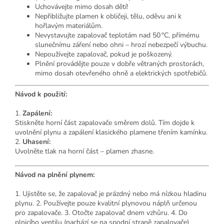
Uchovávejte mimo dosah dětí!
Nepřibližujte plamen k obličeji, tělu, oděvu ani k
hořlavým materiálům.
Nevystavujte zapalovač teplotám nad 50 °C, přímému
slunečnímu záření nebo ohni – hrozí nebezpečí výbuchu.
Nepoužívejte zapalovač, pokud je poškozený.
Plnění provádějte pouze v dobře větraných prostorách,
mimo dosah otevřeného ohně a elektrických spotřebičů.
Návod k použití:
1.
Zapálení:
Stiskněte horní část zapalovače směrem dolů. Tím dojde k
uvolnění plynu a zapálení klasického plamene třením kamínku.
2.
Uhasení:
Uvolněte tlak na horní část – plamen zhasne.
Návod na plnění plynem:
1. Ujistěte se, že zapalovač je prázdný nebo má nízkou hladinu
plynu. 2. Používejte pouze kvalitní plynovou náplň určenou
pro zapalovače. 3. Otočte zapalovač dnem vzhůru. 4. Do
plnicího ventilu (nachází se na spodní straně zapalovače)