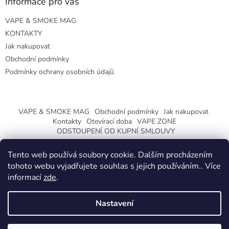
Informace pro vás
VAPE & SMOKE MAG
KONTAKTY
Jak nakupovat
Obchodní podmínky
Podmínky ochrany osobních údajů
VAPE & SMOKE MAG
Obchodní podmínky
Jak nakupovat
Kontakty
Otevírací doba
VAPE ZONE
ODSTOUPENÍ OD KUPNÍ SMLOUVY
Tento web používá soubory cookie. Dalším procházením
tohoto webu vyjadřujete souhlas s jejich používáním.. Více
informací
zde
.
Vytvořil Shoptet
Nastavení
Copyright 2026
CeskaTrafika.eu
. Všechna práva vyhrazena.
ZMĚNA OTEVÍRACÍ DOBY O PRÁZDNINÁCH.