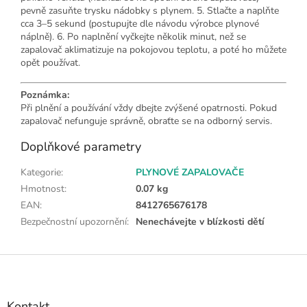
pevně zasuňte trysku nádobky s plynem. 5. Stlačte a naplňte
cca 3–5 sekund (postupujte dle návodu výrobce plynové
náplně). 6. Po naplnění vyčkejte několik minut, než se
zapalovač aklimatizuje na pokojovou teplotu, a poté ho můžete
opět používat.
Poznámka:
Při plnění a používání vždy dbejte zvýšené opatrnosti. Pokud
zapalovač nefunguje správně, obraťte se na odborný servis.
Doplňkové parametry
Kategorie
:
PLYNOVÉ ZAPALOVAČE
Hmotnost
:
0.07 kg
EAN
:
8412765676178
Bezpečnostní upozornění
:
Nenechávejte v blízkosti dětí
Z
á
p
a
Kontakt