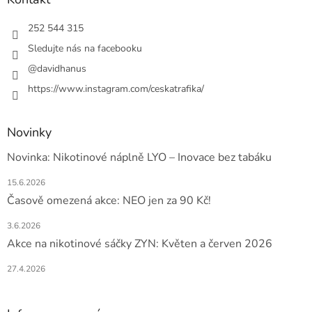
t
í
252 544 315
Sledujte nás na facebooku
@davidhanus
https://www.instagram.com/ceskatrafika/
Novinky
Novinka: Nikotinové náplně LYO – Inovace bez tabáku
15.6.2026
Časově omezená akce: NEO jen za 90 Kč!
3.6.2026
Akce na nikotinové sáčky ZYN: Květen a červen 2026
27.4.2026