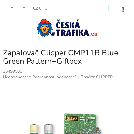
Přejít
NÁKU
na
CZK
obsah
KOŠÍK
Zapalovač Clipper CMP11R Blue
Green Pattern+Giftbox
25499500
Průměrné
Neohodnoceno
Podrobnosti hodnocení
Značka:
CLIPPER
hodnocení
produktu
je
0,0
z
5
hvězdiček.