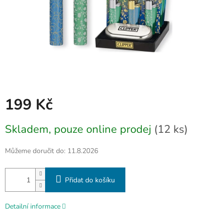
199 Kč
Měrná
Skladem, pouze online prodej
(12 ks)
cena:
Můžeme doručit do:
11.8.2026
Přidat do košíku
Detailní informace