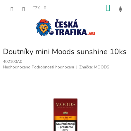
Přejít
NÁKU
na
CZK
obsah
KOŠÍK
Doutníky mini Moods sunshine 10ks
402100A0
Průměrné
Neohodnoceno
Podrobnosti hodnocení
Značka:
MOODS
hodnocení
produktu
je
0,0
z
5
hvězdiček.