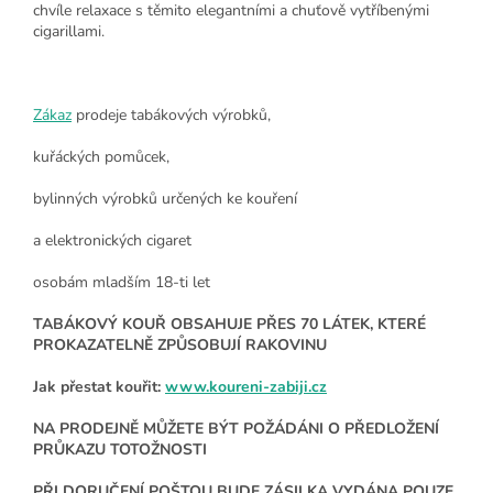
chvíle relaxace s těmito elegantními a chuťově vytříbenými
cigarillami.
Zákaz
prodeje tabákových výrobků,
kuřáckých pomůcek,
bylinných výrobků určených ke kouření
a elektronických cigaret
osobám mladším 18-ti let
TABÁKOVÝ KOUŘ OBSAHUJE PŘES 70 LÁTEK, KTERÉ
PROKAZATELNĚ ZPŮSOBUJÍ RAKOVINU
Jak přestat kouřit:
www.koureni-zabiji.cz
NA PRODEJNĚ MŮŽETE BÝT POŽÁDÁNI O PŘEDLOŽENÍ
PRŮKAZU TOTOŽNOSTI
PŘI DORUČENÍ POŠTOU BUDE ZÁSILKA VYDÁNA POUZE