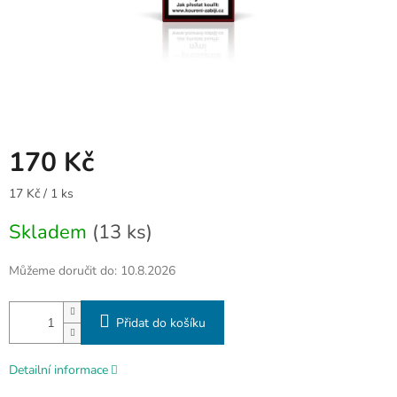
170 Kč
Měrná
17 Kč / 1 ks
cena:
Skladem
(13 ks)
Můžeme doručit do:
10.8.2026
Přidat do košíku
Detailní informace