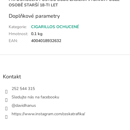
OSOBĚ STARŠÍ 18-TI LET
Doplňkové parametry
Kategorie
:
CIGARILLOS OCHUCENÉ
Hmotnost
:
0.1 kg
EAN
:
4004018932632
Z
á
p
a
Kontakt
t
í
252 544 315
Sledujte nás na facebooku
@davidhanus
https://www.instagram.com/ceskatrafika/