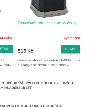
Zapalovač stolní na doutníky černý
prodáno
Vyprodáno
ETAIL
DETAIL
515 Kč
095
Stolní zapalovač na doutníky 04096 Lucca
plameny.
di Maggio se čtyřmi turboplameny.
ÝROBKŮ, KUŘÁCKÝCH POMŮCEK, BYLINNÝCH
 MLADŠÍM 18 LET.
ÁVYKOVOU LÁTKOU. POKUD NEKOUŘÍTE,