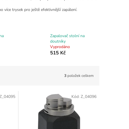
íce trysek pro ještě efektivnější zapálení.
 na
Zapalovač stolní na
doutníky
Vyprodáno
515 Kč
3
položek celkem
Z_04095
Kód:
Z_04096