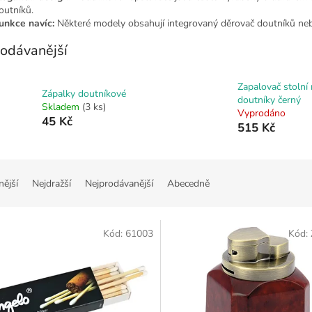
outníků.
unkce navíc:
Některé modely obsahují integrovaný děrovač doutníků nebo v
odávanější
Zapalovač stolní
Zápalky doutníkové
doutníky černý
Skladem
(3 ks)
Vyprodáno
45 Kč
515 Kč
nější
Nejdražší
Nejprodávanější
Abecedně
Kód:
61003
Kód: