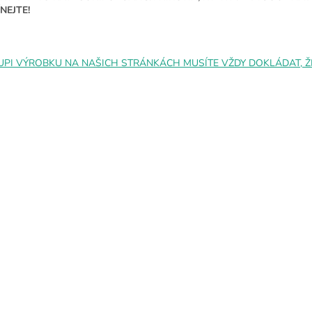
í
NEJTE!
p
r
v
k
UPI VÝROBKU NA NAŠICH STRÁNKÁCH MUSÍTE VŽDY DOKLÁDAT, ŽE 
y
v
ý
p
i
s
u