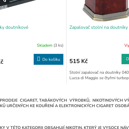
ky doutníkové
Zapalovač stolní na doutníky
Skladem
(3 ks)
Vy
D
Do košíku
515 Kč
Kč
Stolní zapalovač na doutníky 04
Lucca di Maggio se čtyřmi turbo
O
v
 PRODEJE CIGARET, TABÁKOVÝCH VÝROBKŮ, NIKOTINOVÝCH V
l
KŮ URČENÝCH KE KOUŘENÍ A ELEKTRONICKÝCH CIGARET OSOBÁM
á
d
a
c
Y V TÉTO KATEGORII OBSAHUJÍ NIKOTIN, KTERÝ JE VYSOCE N