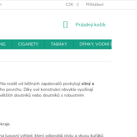
BCHODNÍ PODMÍNKY
PODMÍNKY OCHRANY OSOBNÍCH ÚDAJŮ
CZK
Přihlášení
NÁKUPNÍ
Prázdný košík
KOŠÍK
ING
CIGARETY
TABÁKY
DÝMKY, VODNÍ DÝMKY
 Na rozdíl od běžných zapalovačů poskytují
silný a
eho povrchu. Díky své konstrukci obvykle využívají
 i větších doutníků nebo doutníků s robustním
kraje.
a luxusní vzhled, který odpovídá stylu a vkusu kuřáků