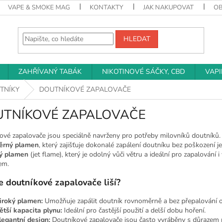
VAPE & SMOKE MAG
KONTAKTY
JAK NAKUPOVAT
O
HLEDAT
ZAHŘÍVANÝ TABÁK
NIKOTINOVÉ SÁČKY, CBD
VAP
TNÍKY
DOUTNÍKOVÉ ZAPALOVAČE
TNÍKOVÉ ZAPALOVAČE
ové zapalovače jsou speciálně navrženy pro potřeby milovníků doutníků.
ěrný plamen
, který zajišťuje dokonalé zapálení doutníku bez poškození j
ý plamen
(jet flame), který je odolný vůči větru a ideální pro zapalování
em.
e doutníkové zapalovače liší?
iroký plamen:
Umožňuje zapálit doutník rovnoměrně a bez přepalování o
ětší kapacita plynu:
Ideální pro častější použití a delší dobu hoření.
legantní design:
Doutníkové zapalovače jsou často vyráběny s důrazem n