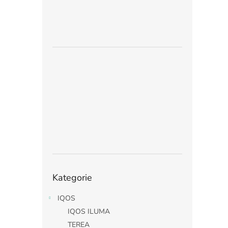
Přeskočit
Kategorie
kategorie
IQOS
IQOS ILUMA
TEREA